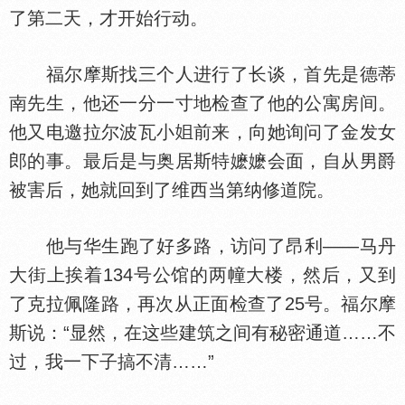
了第二天，才开始行动。
福尔摩斯找三个人进行了长谈，首先是德蒂
南先生，他还一分一寸地检查了他的公寓房间。
他又电邀拉尔波瓦小
前来，向她询问了金发女
郎的事。最后是与奥居斯特嬷嬷会面，自从男爵
被害后，她就回到了维西当第纳修道院。
他与华生跑了好多路，访问了昂利——马丹
大街上挨着134号公馆的两幢大楼，然后，又到
了克拉佩隆路，再次从正面检查了25号。福尔摩
斯说：“显然，在这些建筑之间有秘密通道……不
过，我一下子搞不清……”