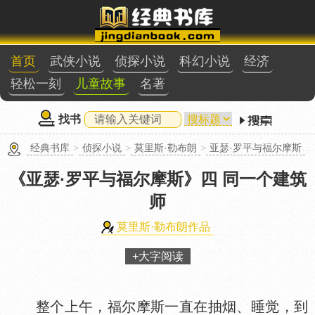
首页
武侠小说
侦探小说
科幻小说
经济
轻松一刻
儿童故事
名著
找书
经典书库
>
侦探小说
>
莫里斯·勒布朗
>
亚瑟·罗平与福尔摩斯
>
《亚瑟·罗平与福尔摩斯》
四 同一个建筑
师
莫里斯·勒布朗作品
+大字阅读
整个上午，福尔摩斯一直在抽烟、睡觉，到