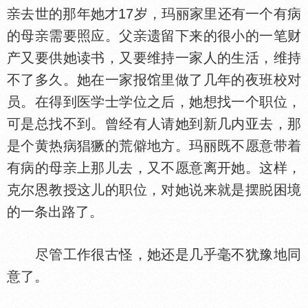
去世的那年她才17岁，玛丽家里还有一个有病
的母
需要照应。父
遗留下来的很小的一笔财
产又要供她读书，又要维持一家人的生活，维持
不了多久。她在一家报馆里做了几年的夜班校对
员。在得到医学士学位之后，她想找一个职位，
可是总找不到。曾经有人请她到新几内亚去，那
是个黄热病猖獗的荒僻地方。玛丽既不愿意带着
有病的母
上那儿去，又不愿意离开她。这样，
克尔恩教授这儿的职位，对她说来就是摆
困境
的一条出路了。
尽管工作很古怪，她还是几乎毫不犹豫地同
意了。