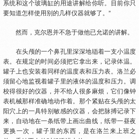
系统和这个玻璃缸的用途讲解给你听。目前你只
要知道怎样使用别的几样仪器就够了。”
然而，克尔恩并不急于做他已允诺的讲解。
在头颅的一个鼻孔里深深地
着一支小温度
表。在规定的时间必须把它拿出来，记录
温。
罐子上也安装着同样的温度表和压力表。洛兰必
须留心地监视着罐子里的液
的温度和压力。调
校得很好的仪器，并不给人很多麻烦，它们像钟
表机械那样准确地动作着。那个紧贴在头颅的太
阳穴上的一具特别敏感的仪器，会把脉搏记录下
来，自动地在一条纸带上画出曲线，纸带一昼夜
更换一次，罐子里的东西，是在洛兰来上班之