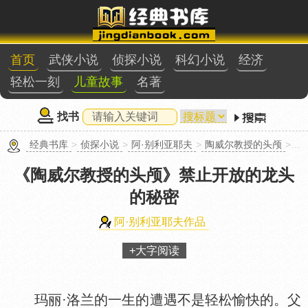
首页
武侠小说
侦探小说
科幻小说
经济
轻松一刻
儿童故事
名著
找书
经典书库
>
侦探小说
>
阿·别利亚耶夫
>
陶威尔教授的头颅
>禁止开放的龙头的秘密
《陶威尔教授的头颅》
禁止开放的龙头
的秘密
阿·别利亚耶夫作品
+大字阅读
玛丽·洛兰的一生的遭遇不是轻松愉快的。父