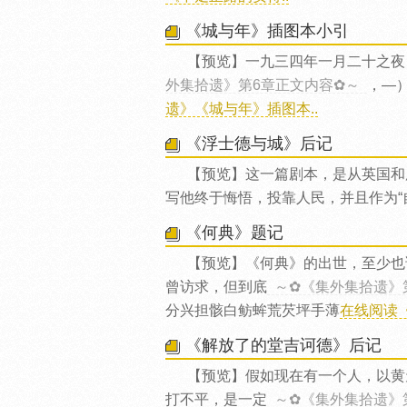
《城与年》插图本小引
【预览】一九三四年一月二十之夜
外集拾遗》第6章正文内容✿～
，—
遗》《城与年》插图本..
《浮士德与城》后记
【预览】这一篇剧本，是从英国和
写他终于悔悟，投靠人民，并且作为“
《何典》题记
【预览】《何典》的出世，至少也
曾访求，但到底
～✿《集外集拾遗》
分兴担骸白鲂蛑荒芡坪手薄
在线阅读《
《解放了的堂吉诃德》后记
【预览】假如现在有一个人，以黄
打不平，是一定
～✿《集外集拾遗》