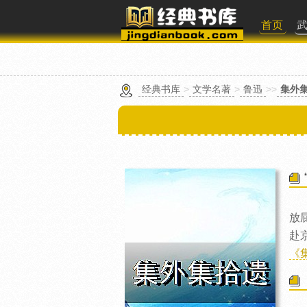
首页
经典书库
>
文学名著
>
鲁迅
>>
集外
放
赴
《