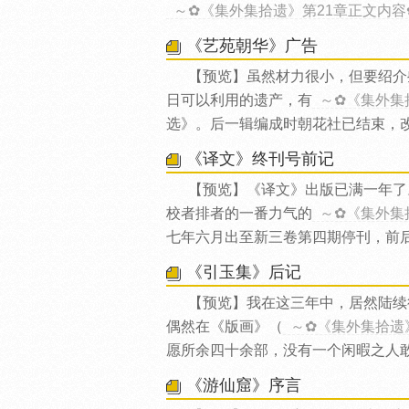
～✿《集外集拾遗》第21章正文内容
《艺苑朝华》广告
【预览】虽然材力很小，但要绍介
日可以利用的遗产，有
～✿《集外集
选》。后一辑编成时朝花社已结束，
《译文》终刊号前记
【预览】《译文》出版已满一年了
校者排者的一番力气的
～✿《集外集
七年六月出至新三卷第四期停刊，前
《引玉集》后记
【预览】我在这三年中，居然陆续
偶然在《版画》（
～✿《集外集拾遗
愿所余四十余部，没有一个闲暇之人敢
《游仙窟》序言