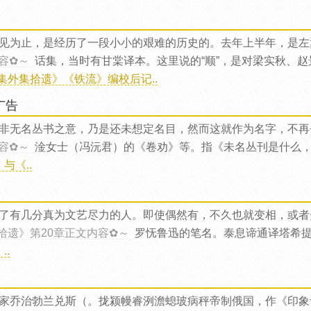
见为止，是经历了一段小小的艰难的历史的。去年上半年，是左
容✿～
话集，当时有甘棠译本。这里说的“顺”，是对梁实秋、
集外集拾遗》《铁流》编校后记..
广告
非无名丛书之意，乃是还未想定名目，然而这就作为名字，不再
容✿～
淦女士（冯沅君）的《卷劝》等。指《未名丛刊是什么
与《..
了有几分真为文艺尽力的人。即使偶然有，不久也就变相，或者
拾遗》第20章正文内容✿～
罗怃鲁迅的笔名。泰息谛通译塔希
.
家乔治勃兰兑斯（。拢颍幔睿洌澹螅玻病秤帝制俄国，作《印象记