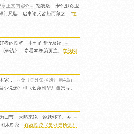
2章正文内容✿～
指笺牍。宋代赵彦卫
得行尺牍，启事论兵皆短而藏之。”
在
好者的阅览。本刊的翻译及绍
～
。《奔流》，参看本卷第页注。
在线阅
术家，
～✿《集外集拾遗》第4章正
篇小说选》和《艺苑朝华》画集等。
为四节，大略来说一说就够了。关
～
插图木刻家。
在线阅读《集外集拾遗》