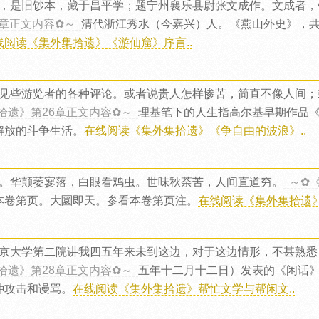
，是旧钞本，藏于昌平学；题宁州襄乐县尉张文成作。文成者，
5章正文内容✿～
清代浙江秀水（今嘉兴）人。《燕山外史》，
线阅读《集外集拾遗》《游仙窟》序言..
见些游览者的各种评论。或者说贵人怎样惨苦，简直不像人间；
拾遗》第26章正文内容✿～
理基笔下的人生指高尔基早期作品
解放的斗争生活。
在线阅读《集外集拾遗》《争自由的波浪》..
。华颠萎寥落，白眼看鸡虫。世味秋荼苦，人间直道穷。
～✿
本卷第页。大圜即天。参看本卷第页注。
在线阅读《集外集拾遗》
京大学第二院讲我四五年来未到这边，对于这边情形，不甚熟悉
拾遗》第28章正文内容✿～
五年十二月十二日）发表的《闲话》
种攻击和谩骂。
在线阅读《集外集拾遗》帮忙文学与帮闲文..