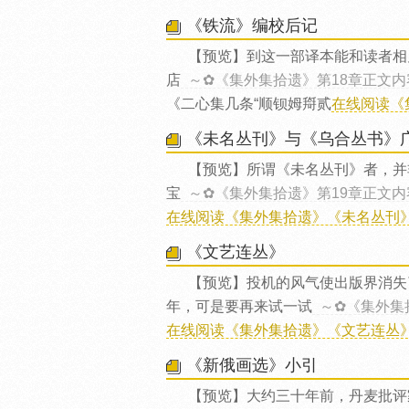
《铁流》编校后记
【预览】到这一部译本能和读者相
店
～✿《集外集拾遗》第18章正文内
《二心集几条“顺钡姆搿贰
在线阅读《
《未名丛刊》与《乌合丛书》
【预览】所谓《未名丛刊》者，并
宝
～✿《集外集拾遗》第19章正文内
在线阅读《集外集拾遗》《未名丛刊》
《文艺连丛》
【预览】投机的风气使出版界消失
年，可是要再来试一试
～✿《集外集
在线阅读《集外集拾遗》《文艺连丛》.
《新俄画选》小引
【预览】大约三十年前，丹麦批评