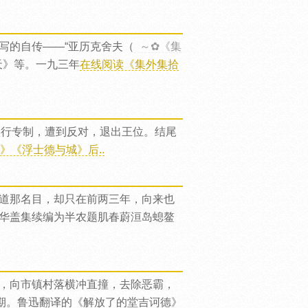
写的自传——“亚历克舍夫（
～✿《集
天》等。一九三年
在线阅读《集外集拾
实行专制，遭到反对，退出王位。结尾
》《浮士德与城》后..
道那名目，却只在前两三年，向来也
《华盖集续编为半农题肌春蔚洹岛螅鳌
，向市镇村落横冲直撞，去除恶霸，
期。鲁迅翻译的《解放了的堂吉诃德》