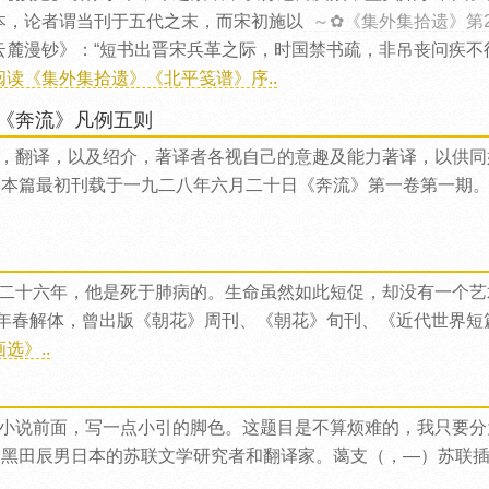
本，论者谓当刊于五代之末，而宋初施以
～✿《集外集拾遗》第
云麓漫钞》：“短书出晋宋兵革之际，时国禁书疏，非吊丧问疾不
阅读《集外集拾遗》《北平笺谱》序..
《奔流》凡例五则
，翻译，以及绍介，著译者各视自己的意趣及能力著译，以供同
本篇最初刊载于一九二八年六月二十日《奔流》第一卷第一期
二十六年，他是死于肺病的。生命虽然如此短促，却没有一个艺
年春解体，曾出版《朝花》周刊、《朝花》旬刊、《近代世界短
选》..
小说前面，写一点小引的脚色。这题目是不算烦难的，我只要分
黑田辰男日本的苏联文学研究者和翻译家。蔼支（，—）苏联