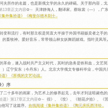
珂夫所作的名篇，也是新俄文学的永久的碑碣。关于那内容，戈
第13章正文内容✿～
天津静海人，翻译家。蔡咏裳（—），广
《集外集拾遗》《梅斐尔德木刻士..
转变和流行，有时那主权是简直大半操于外国书籍贩卖者之手的
～
的畜牧神。爱好音乐，常带领山林女妖舞蹈嬉戏。指叶灵凤等
的革命，遂入战时共产主义时代，其时的急务是铁和血，文艺简
～
）辽宁安东（今丹东）人。北京大学俄文专修科毕业，中国共
遗》《苏俄的文艺论战..
录》序
了二十多年的画家，为艺术上的修养起见，去年才到这暗赭色的
拾遗》第17章正文内容✿～
徨》、《坟》、《朝花夕拾》、《
为他写了这篇序。
在线阅读《集外集拾遗》《陶元庆氏西洋绘..