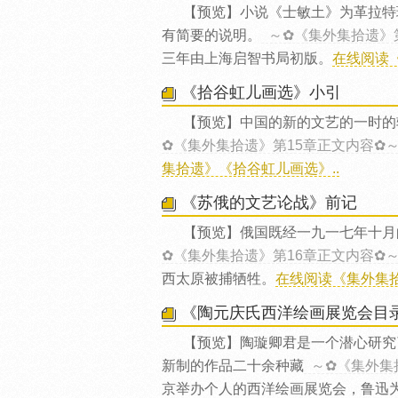
【预览】小说《士敏土》为革拉特
有简要的说明。
～✿《集外集拾遗》
三年由上海启智书局初版。
在线阅读
《拾谷虹儿画选》小引
【预览】中国的新的文艺的一时的
✿《集外集拾遗》第15章正文内容✿
集拾遗》《拾谷虹儿画选》..
《苏俄的文艺论战》前记
【预览】俄国既经一九一七年十月
✿《集外集拾遗》第16章正文内容✿
西太原被捕牺牲。
在线阅读《集外集拾
《陶元庆氏西洋绘画展览会目
【预览】陶璇卿君是一个潜心研究
新制的作品二十余种藏
～✿《集外集
京举办个人的西洋绘画展览会，鲁迅