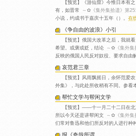
【预览】《游仙窟》今惟日本有之
有，如晋常
～✿《集外集拾遗》第2
小说，约成书于嘉庆十五年（）。
在
《争自由的波浪》小引
【预览】俄国大改革之后，我就看
希望。或褒或贬，结论
～✿《集外集
反映的俄国人民反对奴役、要求自由
哀范君三章
【预览】风雨飘摇日，余怀范爱农
外集》，与此处所收稍有不同。参看
帮忙文学与帮闲文学
【预览】——十一月二十二日在北
所以今天还是讲帮闲文
～✿《集外集
们常对鲁迅和他们所反对的人进行种
报《奇哉所谓