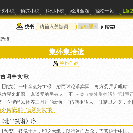
武侠小说
侦探小说
科幻小说
经济金融
轻松一刻
儿童
找书
集拾遗
集外集拾遗
鲁迅作品
“言词争执”歌
【预览】一中全会好忙碌，忽而讨论谁卖国，粤方委员叽哩咕，
屁放屁来相嚷，说道卖的另有人，不
～✿《集外集拾遗》第1章
京，医谓尚须休养三月》的新闻：“伍朝枢语人，汪精卫之疾，除
集外集拾遗》“言词争执”歌..
《北平笺谱》序
【预览】镂像于木，印之素纸，以行远而及众，盖实始于中国。