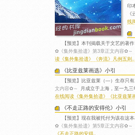
印
《
线
【预览】本刊揭载关于文艺的著作
✿《集外集拾遗》第3章正文内容✿～
读《集外集拾遗》《奔流》凡例五则..
《比亚兹莱画选》小引
【预览】比亚兹莱（—）生存只有
文内容✿～
月成立于上海，至一九三
在线阅读《集外集拾遗》《比亚兹莱画
《不走正路的安得伦》小引
【预览】现在我被托付为该在这本
✿《集外集拾遗》第5章正文内容✿～
《不走正路的安得..