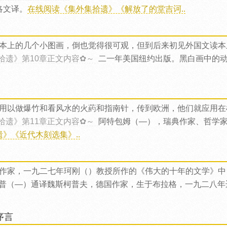
洛文译。
在线阅读《集外集拾遗》《解放了的堂吉诃..
本上的几个小图画，倒也觉得很可观，但到后来初见外国文读本
拾遗》第10章正文内容✿～
二一年美国纽约出版。黑白画中的
用以做爆竹和看风水的火葯和指南针，传到欧洲，他们就应用在
拾遗》第11章正文内容✿～
阿特包姆（—），瑞典作家、哲学
》《近代木刻选集》..
作家，一九二七年珂刚（）教授所作的《伟大的十年的文学》中
普（—）通译魏斯柯普夫，德国作家，生于布拉格，一九二八年
序言