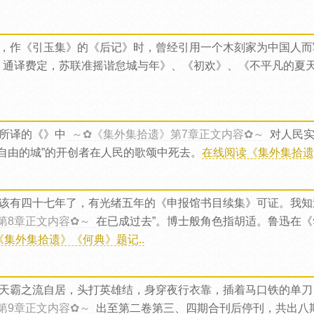
，作《引玉集》的《后记》时，曾经引用一个木刻家为中国人而
）通译费定，苏联准摇谐怠城与年》、《初欢》、《不平凡的夏
所译的《》中
～✿《集外集拾遗》第7章正文内容✿～
对人民
自由的城”的开创者在人民的歌颂中死去。
在线阅读《集外集拾遗
该有四十七年了，有光绪五年的《申报馆书目续集》可证。我知
第8章正文内容✿～
在已成过去”。博士般角色指胡适。鲁迅在
集外集拾遗》《何典》题记..
天霸之流自居，头打英雄结，身穿夜行衣靠，插着马口铁的单刀
第9章正文内容✿～
出至第二卷第三、四期合刊后停刊，共出八