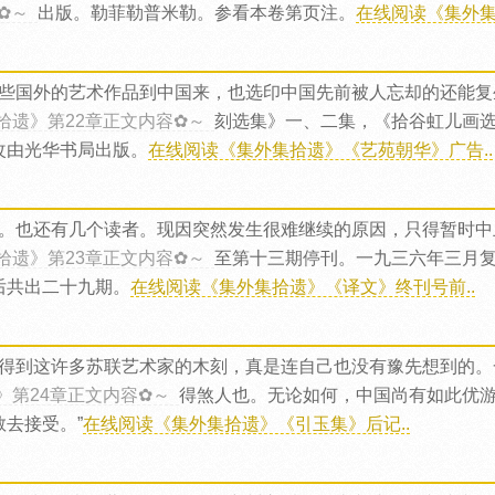
✿～
出版。勒菲勒普米勒。参看本卷第页注。
在线阅读《集外集
些国外的艺术作品到中国来，也选印中国先前被人忘却的还能复
拾遗》第22章正文内容✿～
刻选集》一、二集，《拾谷虹儿画
改由光华书局出版。
在线阅读《集外集拾遗》《艺苑朝华》广告..
。也还有几个读者。现因突然发生很难继续的原因，只得暂时中
拾遗》第23章正文内容✿～
至第十三期停刊。一九三六年三月
后共出二十九期。
在线阅读《集外集拾遗》《译文》终刊号前..
得到这许多苏联艺术家的木刻，真是连自己也没有豫先想到的。
》第24章正文内容✿～
得煞人也。无论如何，中国尚有如此优
去接受。”
在线阅读《集外集拾遗》《引玉集》后记..