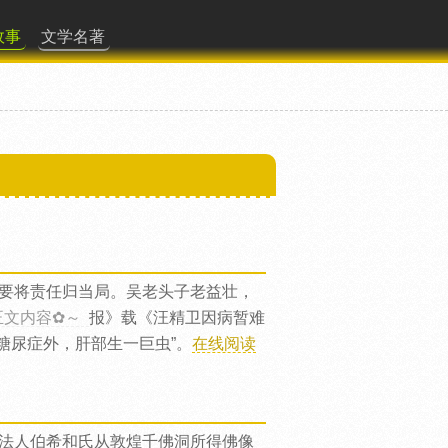
故事
文学名著
要将责任归当局。吴老头子老益壮，
正文内容✿～
报》载《汪精卫因病暂难
糖尿症外，肝部生一巨虫”。
在线阅读
法人伯希和氏从敦煌千佛洞所得佛像