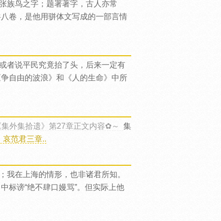
张族鸟之字；题署著字，古人亦常
共八卷，是他用骈体文写成的一部言情
或者说平民究竟抬了头，后来一定有
《争自由的波浪》和《人的生命》中所
《集外集拾遗》第27章正文内容✿～
集
哀范君三章..
；我在上海的情形，也非诸君所知。
中标谤“绝不肆口嫚骂”。但实际上他