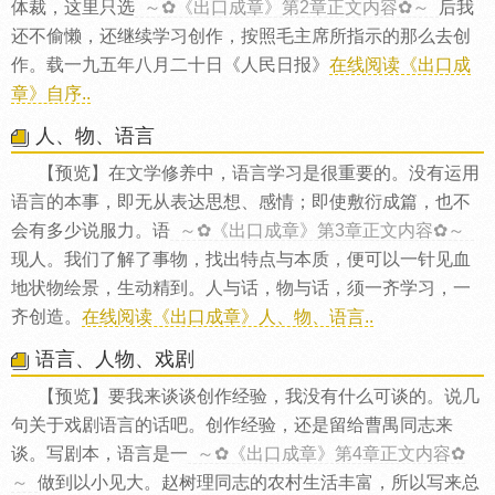
体裁，这里只选
～✿《出口成章》第2章正文内容✿～
后我
还不偷懒，还继续学习创作，按照毛主席所指示的那么去创
作。载一九五年八月二十日《人民日报》
在线阅读《出口成
章》自序..
人、物、语言
【预览】在文学修养中，语言学习是很重要的。没有运用
语言的本事，即无从表达思想、感情；即使敷衍成篇，也不
会有多少说服力。语
～✿《出口成章》第3章正文内容✿～
现人。我们了解了事物，找出特点与本质，便可以一针见血
地状物绘景，生动精到。人与话，物与话，须一齐学习，一
齐创造。
在线阅读《出口成章》人、物、语言..
语言、人物、戏剧
【预览】要我来谈谈创作经验，我没有什么可谈的。说几
句关于戏剧语言的话吧。创作经验，还是留给曹禺同志来
谈。写剧本，语言是一
～✿《出口成章》第4章正文内容✿
～
做到以小见大。赵树理同志的农村生活丰富，所以写来总