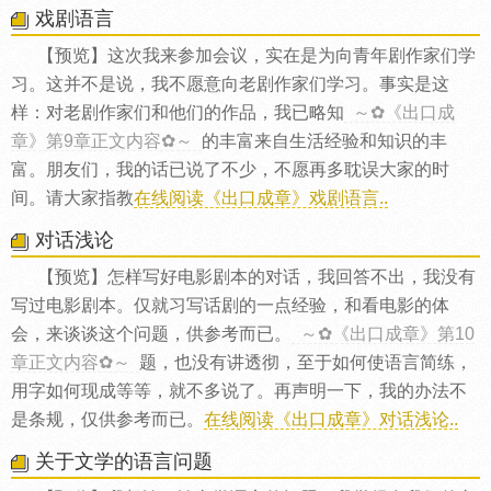
戏剧语言
【预览】这次我来参加会议，实在是为向青年剧作家们学
习。这并不是说，我不愿意向老剧作家们学习。事实是这
样：对老剧作家们和他们的作品，我已略知
～✿《出口成
章》第9章正文内容✿～
的丰富来自生活经验和知识的丰
富。朋友们，我的话已说了不少，不愿再多耽误大家的时
间。请大家指教
在线阅读《出口成章》戏剧语言..
对话浅论
【预览】怎样写好电影剧本的对话，我回答不出，我没有
写过电影剧本。仅就习写话剧的一点经验，和看电影的体
会，来谈谈这个问题，供参考而已。
～✿《出口成章》第10
章正文内容✿～
题，也没有讲透彻，至于如何使语言简练，
用字如何现成等等，就不多说了。再声明一下，我的办法不
是条规，仅供参考而已。
在线阅读《出口成章》对话浅论..
关于文学的语言问题