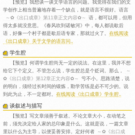
【预览】我想谈一谈文学语言的问题。我觉得在我们的文
学创作上相当普遍地存着一个缺点，就是语言不很好。语言
～✿《出口成章》第11章正文内容✿～
语，都可以用，但用
得太多就没意思。《春风吹到诺敏河》中，每人都说歇后
语，好像一个村子都是歇后语专家，那就过火了。
在线阅读
《出口成章》关于文学的语言问..
学生腔
【预览】何谓学生腔尚无一定的说法。在这里，我并不想
给它下个定义。不管怎么说，学生腔总是个贬词。那么，
～
✿《出口成章》第12章正文内容✿～
亏不小。思路清楚，说
的明白，须经过长时间的锻炼，勤学苦练是必不可少的。说
到此为止，不一定都对。
在线阅读《出口成章》学生腔..
谈叙述与描写
【预览】写文章须善于叙述。不论文章大小，在动笔之
前，须先决定给人家的总印象是什么。这就是说，一篇文章
里以什么为主导，以便妥善安排。定好何者
～✿《出口成