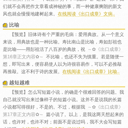
们就不会再把作文章看成神秘的事，而一种健康爽朗的新文
风也就会慢慢地建树起来。
在线阅读《出口成章》文病..
比喻
【预览】旧体诗有个严重的毛病：爱用典故。从一个意义
来说，用典故也是一种比喻。寿比南山是比喻，寿如彭祖也
是比喻——用彭祖活了八百岁的典故，祝
～✿《出口成章》
第16章正文内容✿～
不比喻，也还不失为慎重。若是随便一
想，即写出来，便容易使人以为诗很容易作，可以不必推敲
再推敲。这不利于诗的发展。
在线阅读《出口成章》比喻..
越短越难
【预览】怎么写短篇小说，的确是个很难回答的问题。我
自己就没写出来过像样子的短篇小说。这并不是说我的长篇
小说都写得很好，不是的。不过，根据我
～✿《出口成章》
第17章正文内容✿～
篇小说了。以上，是我这两天想起来的
话，也许对，也许不对；前面不是说过吗，我不大会写短篇