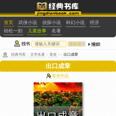
首页
武侠小说
侦探小说
科幻小说
经济
轻松一刻
儿童故事
名著
找书
经典书库
>
文学名著
>
老舍
>>
出口成章
出口成章
老舍作品