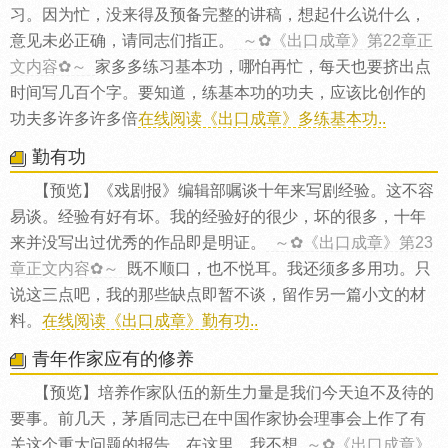
习。因为忙，没来得及预备完整的讲稿，想起什么说什么，
意见未必正确，请同志们指正。
～✿《出口成章》第22章正
文内容✿～
家多多练习基本功，哪怕再忙，每天也要挤出点
时间写几百个字。要知道，练基本功的功夫，应该比创作的
功夫多许多许多倍
在线阅读《出口成章》多练基本功..
勤有功
【预览】《戏剧报》编辑部嘱谈十年来写剧经验。这不容
易谈。经验有好有坏。我的经验好的很少，坏的很多，十年
来并没写出过优秀的作品即是明证。
～✿《出口成章》第23
章正文内容✿～
既不顺口，也不悦耳。我还须多多用功。只
说这三点吧，我的那些缺点即暂不谈，留作另一篇小文的材
料。
在线阅读《出口成章》勤有功..
青年作家应有的修养
【预览】培养作家队伍的新生力量是我们今天迫不及待的
要事。前几天，茅盾同志已在中国作家协会理事会上作了有
关这个重大问题的报告。在这里，我不想
～✿《出口成章》