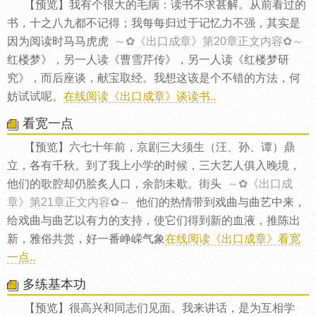
【预览】我有个很大的毛病：读书不求甚解。从前看过的
书，十之八九都不记得；我每每归过于记忆力不强，其实是
因为阅读时马马虎虎
～✿《出口成章》第20章正文内容✿～
红楼梦》，另一人读《曹雪芹传》，另一人读《红楼梦研
究》，而后座谈，献宝取经。我想这该是个不错的方法，何
妨试试呢。
在线阅读《出口成章》谈读书..
看宽一点
【预览】六七十年前，京剧三大须生（汪、孙、谭）鼎
立，各有千秋。到了我上小学的时候，三大艺人俱入晚境，
他们的歌腔却仍脍炙人口，余韵未歇。街头
～✿《出口成
章》第21章正文内容✿～
他们的热情带到戏曲与曲艺中来，
给戏曲与曲艺以有力的支持，使它们得到新的血液，推陈出
新，雅俗共赏，好一番峥嵘气象
在线阅读《出口成章》看宽
一点..
多练基本功
【预览】很高兴和同志们见面。我来讲话，是为互相学