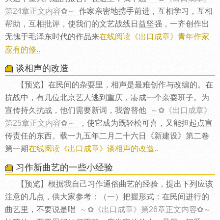
第24章正文内容✿～
作家亲密地携手前进，互相学习，互相
帮助，互相批评，使我们的文艺战线日益坚强，一齐创作出
无愧于毛泽东时代的作品来
在线阅读《出口成章》青年作家
应有的修..
谈相声的改造
【预览】在民间的杂耍里，相声是最难创作与改编的。在
抗战中，有几位北京艺人逃到重庆，凑成一个杂耍班子。为
宣传持久抗战，他们需要新词，我曾替他
～✿《出口成章》
第25章正文内容✿～
，使它成为既轻松可喜，又能担起点宣
传责任的东西。载一九五年二月二十六日《新建设》第二卷
第一期
在线阅读《出口成章》谈相声的改造..
习作新曲艺的一些小经验
【预览】根据我自己习作通俗曲艺的经验，提出下列应该
注意的几点，供大家参考：（一）把握形式：在民间进行的
曲艺里，不要说是唱
～✿《出口成章》第26章正文内容✿～