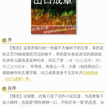
序
【预览】这里所集印的一些篇不大像样子的文章，有的是
给文艺刊物或报纸写过的稿子，有的是在各处讲话的底稿或
纪录有几篇虽是这种纪录，却忘了讲
～✿《出口成章》第1
章正文内容✿～
学苦练，有那么一天，大家（包括我自己）
都能够作到文通字顺，出口成章老舍于北京年月
在线阅读
《出口成章》序..
自序
【预览】论篇数，此集只选了旧作小说五篇，为是教集子
短小精悍，也就是“愣吃鲜桃一口，不吃烂杏一筐”的意思。论