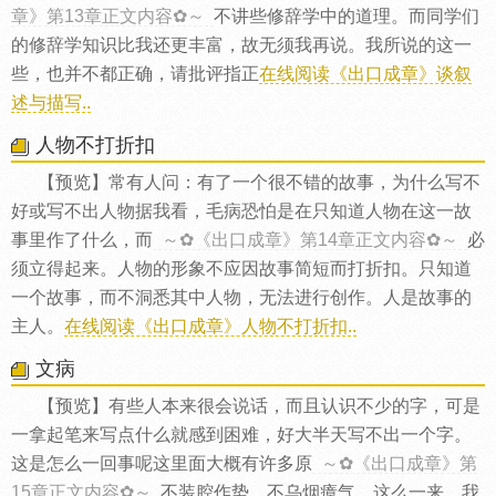
章》第13章正文内容✿～
不讲些修辞学中的道理。而同学们
的修辞学知识比我还更丰富，故无须我再说。我所说的这一
些，也并不都正确，请批评指正
在线阅读《出口成章》谈叙
述与描写..
人物不打折扣
【预览】常有人问：有了一个很不错的故事，为什么写不
好或写不出人物据我看，毛病恐怕是在只知道人物在这一故
事里作了什么，而
～✿《出口成章》第14章正文内容✿～
必
须立得起来。人物的形象不应因故事简短而打折扣。只知道
一个故事，而不洞悉其中人物，无法进行创作。人是故事的
主人。
在线阅读《出口成章》人物不打折扣..
文病
【预览】有些人本来很会说话，而且认识不少的字，可是
一拿起笔来写点什么就感到困难，好大半天写不出一个字。
这是怎么一回事呢这里面大概有许多原
～✿《出口成章》第
15章正文内容✿～
不装腔作势，不乌烟瘴气。这么一来，我