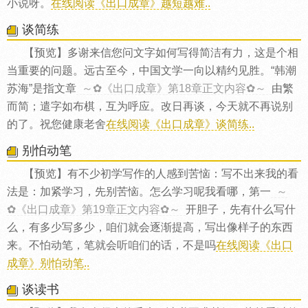
小说呀。
在线阅读《出口成章》越短越难..
谈简练
【预览】多谢来信您问文字如何写得简洁有力，这是个相
当重要的问题。远古至今，中国文学一向以精约见胜。“韩潮
苏海”是指文章
～✿《出口成章》第18章正文内容✿～
由繁
而简；遣字如布棋，互为呼应。改日再谈，今天就不再说别
的了。祝您健康老舍
在线阅读《出口成章》谈简练..
别怕动笔
【预览】有不少初学写作的人感到苦恼：写不出来我的看
法是：加紧学习，先别苦恼。怎么学习呢我看哪，第一
～
✿《出口成章》第19章正文内容✿～
开胆子，先有什么写什
么，有多少写多少，咱们就会逐渐提高，写出像样子的东西
来。不怕动笔，笔就会听咱们的话，不是吗
在线阅读《出口
成章》别怕动笔..
谈读书