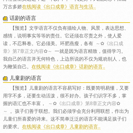
万古多娇
在线阅读《出口成章》语言与生活..
话剧的语言
【预览】文学语言不仅负有描绘人物、风景，表达思想、
感情，说明事实等等的责任。它还须在尽责之外，使人爱
读，不忍释卷。它必须美。环肥燕瘦，各有
～✿《出口成
章》第7章正文内容✿～
一就是因为语言精致，值得学习。
我自己的语言并无何特色，上边所说的不仅为规劝别人，也
为鞭策自己。
在线阅读《出口成章》话剧的语言..
儿童剧的语言
【预览】儿童剧的语言不容易写好：既要简明易懂，又要
用字不多，还要生动活泼，很不好办。孩子们识字不多，掌
握的语汇也不丰富，
～✿《出口成章》第8章正文内容✿
～
。孩子们善于联想。我们必须学会充分利用联想，作出为
儿童们所喜爱的诗来。这不简单泛泛的语言不能满足孩子们
的要求。
在线阅读《出口成章》儿童剧的语言..