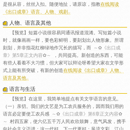
是很从容，丝丝入扣。随便地扯，请原谅，指教
在线阅读
《出口成章》语言、人物、戏剧..
人物、语言及其他
【预览】短篇小说很容易同通讯报道混淆。写短篇小说
时，就像画画一样，要色彩鲜明，要刻划出人物形象。所谓
刻划，并非指花红柳绿地作冗长的描写，而
～✿《出口成
章》第5章正文内容✿～
，共同提高。新创造的东西，可能
有些人看着不大习惯，但大家可以辩论呀希望大家在文学形
式上能有所突破，有新的创造
在线阅读《出口成章》人物、
语言及其他..
语言与生活
【预览】在这里，我简单地提点有关文学语言的意见。
（一）亲切。我们的文艺是为工农兵服务的，因而我们用的
语言必定要使工农兵感
～✿《出口成章》第6章正文内容✿
～
村四五家，使六亿五千万人民欢欣鼓舞，意气风发，携手
向社会主义迈进；这一代好，下一代更好；风流文彩，江山