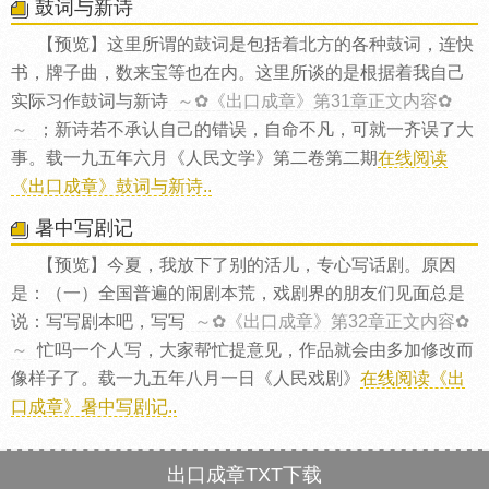
鼓词与新诗
【预览】这里所谓的鼓词是包括着北方的各种鼓词，连快
书，牌子曲，数来宝等也在内。这里所谈的是根据着我自己
实际习作鼓词与新诗
～✿《出口成章》第31章正文内容✿
～
；新诗若不承认自己的错误，自命不凡，可就一齐误了大
事。载一九五年六月《人民文学》第二卷第二期
在线阅读
《出口成章》鼓词与新诗..
暑中写剧记
【预览】今夏，我放下了别的活儿，专心写话剧。原因
是：（一）全国普遍的闹剧本荒，戏剧界的朋友们见面总是
说：写写剧本吧，写写
～✿《出口成章》第32章正文内容✿
～
忙吗一个人写，大家帮忙提意见，作品就会由多加修改而
像样子了。载一九五年八月一日《人民戏剧》
在线阅读《出
口成章》暑中写剧记..
出口成章TXT下载