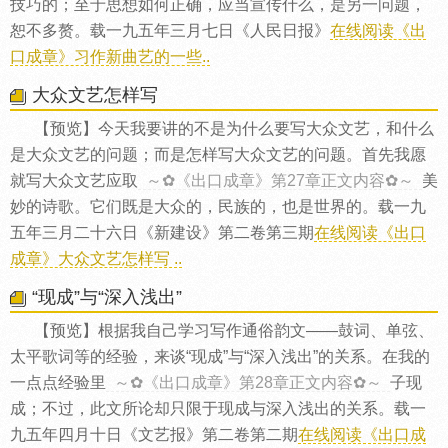
技巧的；至于思想如何正确，应当宣传什么，是另一问题，
恕不多赘。载一九五年三月七日《人民日报》
在线阅读《出
口成章》习作新曲艺的一些..
大众文艺怎样写
【预览】今天我要讲的不是为什么要写大众文艺，和什么
是大众文艺的问题；而是怎样写大众文艺的问题。首先我愿
就写大众文艺应取
～✿《出口成章》第27章正文内容✿～
美
妙的诗歌。它们既是大众的，民族的，也是世界的。载一九
五年三月二十六日《新建设》第二卷第三期
在线阅读《出口
成章》大众文艺怎样写 ..
“现成”与“深入浅出”
【预览】根据我自己学习写作通俗韵文——鼓词、单弦、
太平歌词等的经验，来谈“现成”与“深入浅出”的关系。在我的
一点点经验里
～✿《出口成章》第28章正文内容✿～
子现
成；不过，此文所论却只限于现成与深入浅出的关系。载一
九五年四月十日《文艺报》第二卷第二期
在线阅读《出口成