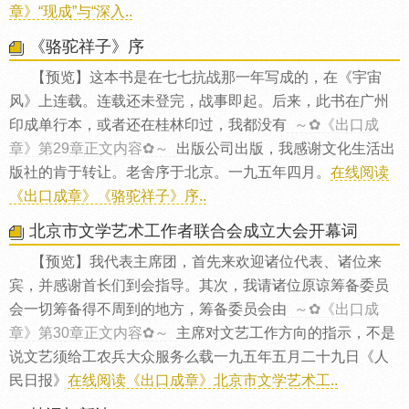
章》“现成”与“深入..
《骆驼祥子》序
【预览】这本书是在七七抗战那一年写成的，在《宇宙
风》上连载。连载还未登完，战事即起。后来，此书在广州
印成单行本，或者还在桂林印过，我都没有
～✿《出口成
章》第29章正文内容✿～
出版公司出版，我感谢文化生活出
版社的肯于转让。老舍序于北京。一九五年四月。
在线阅读
《出口成章》《骆驼祥子》序..
北京市文学艺术工作者联合会成立大会开幕词
【预览】我代表主席团，首先来欢迎诸位代表、诸位来
宾，并感谢首长们到会指导。其次，我请诸位原谅筹备委员
会一切筹备得不周到的地方，筹备委员会由
～✿《出口成
章》第30章正文内容✿～
主席对文艺工作方向的指示，不是
说文艺须给工农兵大众服务么载一九五年五月二十九日《人
民日报》
在线阅读《出口成章》北京市文学艺术工..