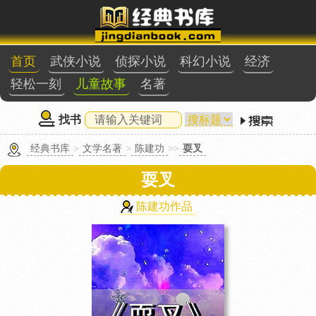
首页
武侠小说
侦探小说
科幻小说
经济
轻松一刻
儿童故事
名著
找书
经典书库
>
文学名著
>
陈建功
>>
耍叉
耍叉
陈建功作品