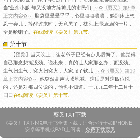
当“业余小贩”却又没地方练摊儿的市民们
～✿《耍叉》第9章
正文内容✿～
脑袋里晕晕乎乎，心里嘟嘟囔囔，躺到床上想
忍一会儿，等醒过来时，天竟黑了，枕头上湿漉漉的一片，
全是哈喇子。
在线阅读《耍叉》第九节..
第十节
【预览】当天晚上，崔老爷子已经有点儿后悔了。他觉得
自己那念想挺没劲。说出来，真的让人家那么办，更没劲。
生气归生气，窝火归窝火，人家服了软儿
～✿《耍叉》第10
章正文内容✿～
他突然高声大嗓地喊。这话是对这四位说
的，还是对那四位说的，他也不知道。一九九二年十二月十
四日
在线阅读《耍叉》第十节..
耍叉TXT下载
《耍叉》TXT小说电子书全集下载，适合运行于如IPHONE、
安卓等手机或PAD上阅读；
免费下载耍叉