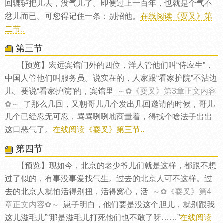
回辘轳把儿去，没气儿了。即便过上一百年，也就是个气不
忿儿而已。可您得记住一条：别招他。
在线阅读《耍叉》第
二节..
第三节
【预览】宏远宾馆门外的四位，洋人管他们叫“侍应生”，
中国人管他们叫服务员。说实在的，人家跟“看家护院”不沾边
儿。要说“看家护院”的，宾馆里
～✿《耍叉》第3章正文内容
✿～
了那么几回，又朝哥儿几个发出几回邀请的时候，哥儿
几个已经忍无可忍，骂骂咧咧地商量着，得找个啥法子出出
这口恶气了。
在线阅读《耍叉》第三节..
第四节
【预览】现如今，北京的老少爷儿们就是这样，都跟不想
过了似的，有事没事爱找气生。过去的北京人可不这样。过
去的北京人就怕活得别扭，活得窝心，活
～✿《耍叉》第4
章正文内容✿～
崽子明白，他们要是没这个胆儿，就别跟我
这儿滋毛儿”“那是滋毛儿打死他们也不敢了呀……”
在线阅读