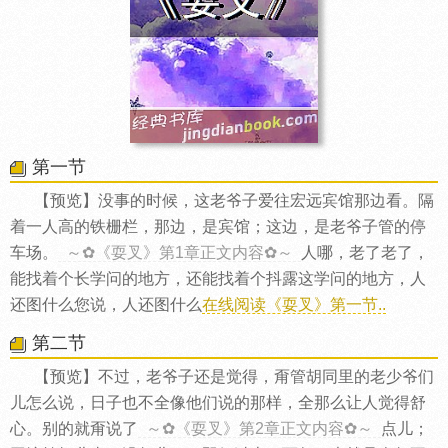
第一节
【预览】没事的时候，这老爷子爱往宏远宾馆那边看。隔
着一人高的铁栅栏，那边，是宾馆；这边，是老爷子管的停
车场。
～✿《耍叉》第1章正文内容✿～
人哪，老了老了，
能找着个长学问的地方，还能找着个抖露这学问的地方，人
还图什么您说，人还图什么
在线阅读《耍叉》第一节..
第二节
【预览】不过，老爷子还是觉得，甭管胡同里的老少爷们
儿怎么说，日子也不全像他们说的那样，全那么让人觉得舒
心。别的就甭说了
～✿《耍叉》第2章正文内容✿～
点儿；