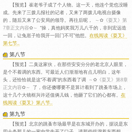
【预览】崔老爷子成了个人物。这一天，他连个觉也没睡
成。先来了三拨儿报社的记者，又来了两拨儿电视台摄像
的，随后又来了公安局的领导。再往后呢，
～✿《耍叉》第
7章正文内容✿～
“操，真他妈奖我万儿八千的，非到宏远造
一回，让兔崽子给我开一回门不可”他想。
在线阅读《耍叉》
第七节..
第八节
【预览】二臭这家伙，在那些安安分分的老北京人眼里，
是个不着调的东西。可最近人们渐渐地有点儿明白，这年
头，还恰恰就是这“不着调”的东西着了调
～✿《耍叉》第8章
正文内容✿～
了，你还傻哪要不是算计着到了跳蚤市场上，
这十几个大镜框兴许还值俩儿钱，他砸了它们的心都有。
在
线阅读《耍叉》第八节..
第九节
【预览】北京的跳蚤市场最早是在东城开办的，据说是东
四十条那儿的一家中学先开了口子，请那些提溜着东西想