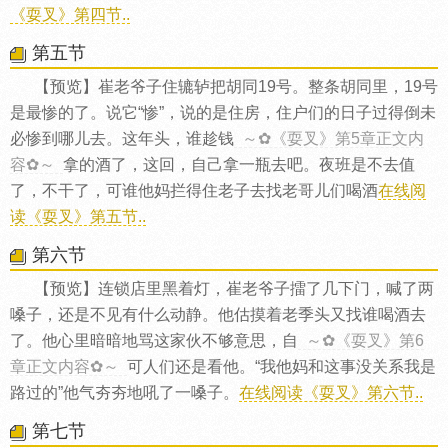
《耍叉》第四节..
第五节
【预览】崔老爷子住辘轳把胡同19号。整条胡同里，19号
是最惨的了。说它“惨”，说的是住房，住户们的日子过得倒未
必惨到哪儿去。这年头，谁趁钱
～✿《耍叉》第5章正文内
容✿～
拿的酒了，这回，自己拿一瓶去吧。夜班是不去值
了，不干了，可谁他妈拦得住老子去找老哥儿们喝酒
在线阅
读《耍叉》第五节..
第六节
【预览】连锁店里黑着灯，崔老爷子擂了几下门，喊了两
嗓子，还是不见有什么动静。他估摸着老季头又找谁喝酒去
了。他心里暗暗地骂这家伙不够意思，自
～✿《耍叉》第6
章正文内容✿～
可人们还是看他。“我他妈和这事没关系我是
路过的”他气夯夯地吼了一嗓子。
在线阅读《耍叉》第六节..
第七节