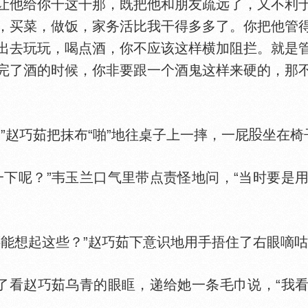
让他给你干这干那，既把他和朋友疏远了，又不利
，买菜，做饭，家务活比我干得多多了。你把他管
出去玩玩，喝点酒，你不应该这样横加阻拦。就是
完了酒的时候，你非要跟一个酒鬼这样来硬的，那
赵巧茹把抹布“啪”地往桌子上一摔，一屁
坐在椅
呢？”韦玉兰口气里带点责怪地问，“当时要是
想起这些？”赵巧茹下意识地用手捂住了右眼嘀咕
看赵巧茹乌青的眼眶，递给她一条毛巾说，“我
”