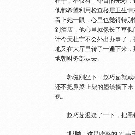
杜宁，不仅有了夺目的光彩，
他都希望利用检查楼层卫生情
看上她一眼，心里也觉得特别
到酒店，他心里就像长了草似
计今天杜宁不会外出办事了，
地又在大厅里转了一遍下来，
地朝财务部走去。
郭健刚坐下，赵巧茹就戴着
还不把鼻梁上架的墨镜摘下来
视。
赵巧茹迟疑了一下，把墨镜
“哎哟！这是咋整的？”韦