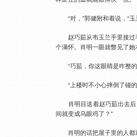
“对，”郭健附和着说，“玉
赵巧茹从韦玉兰手里接过毛
个满怀。肖明一眼就瞥见了她
“巧茹，你这眼睛是咋整的
“上楼时不小心摔倒了碰的。
肖明目送着赵巧茹出去后，
间就变成乌眼
了？”
肖明的话把屋子里的人都