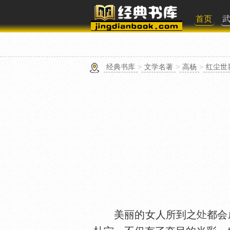
首页
经典书库
>
文学名著
>
高杨
>
红尘世
美丽的女人所到之
都会