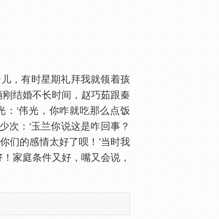
儿，有时星期礼拜我就领着孩
俩刚结婚不长时间，赵巧茹跟秦
光：‘伟光，你咋就吃那么点饭
少次：‘玉兰你说这是咋回事？
你们的感情太好了呗！’当时我
好！家庭条件又好，嘴又会说，