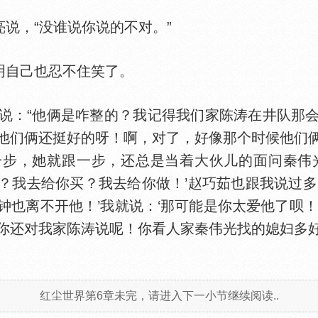
说，“没谁说你说的不对。”
明自己也忍不住笑了。
：“他俩是咋整的？我记得我们家陈涛在井队那会
他们俩还挺好的呀！啊，对了，好像那个时候他们
步，她就跟一步，还总是当着大伙儿的面问秦伟
？我去给你买？我去给你做！’赵巧茹也跟我说过多
钟也离不开他！’我就说：‘那可能是你太爱他了呗！
你还对我家陈涛说呢！你看人家秦伟光找的媳妇多
红尘世界第6章未完，请进入下一小节继续阅读..