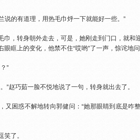
兰说的有道理，用热毛巾烀一下就能好一些。”
巾，转身朝外走去，可是，她刚走到门口，就和迎
右眼眶上的变化，他禁不住“哎哟”了一声，惊诧地
？”
”赵巧茹一脸不悦地说了一句，转身就出去了。
又困惑不解地转向郭健问：“她那眼睛到底是咋整
逗笑了。