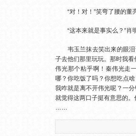
“对！对！”笑弯了腰的董亮
“这本来就是事实么？”肖
韦玉兰抹去笑出来的眼泪说
子去他们那里玩玩。那时我看
伟光那个粘乎啊！秦伟光走一
哪？你吃饭了吗？你想吃点啥
我咋就是离不开伟光呢？一分
就觉得这两口子挺有意思的。
……