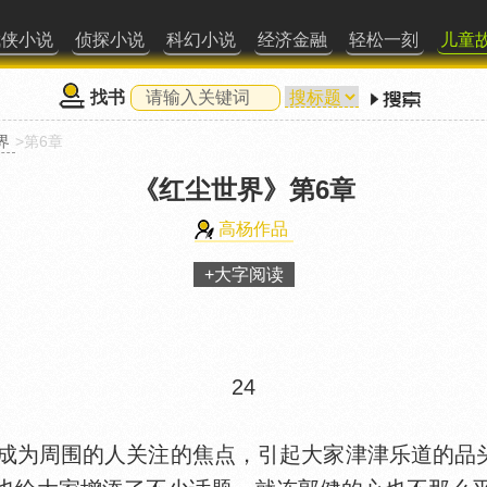
武侠小说
侦探小说
科幻小说
经济金融
轻松一刻
儿童
找书
界
>第6章
《红尘世界》
第6章
高杨作品
+大字阅读
24
成为周围的人关注的焦点，引起大家津津乐道的品头