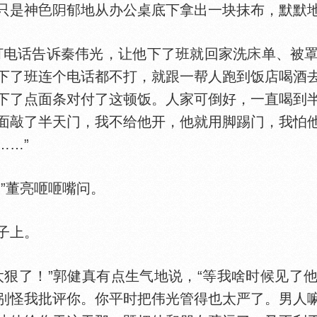
只是神
郁地从办公桌底下拿出一块抹布，默默
电话告诉秦伟光，让他下了班就回家洗
单、被
下了班连个电话都不打，就跟一帮人跑到饭店喝酒
下了点面条对付了这顿饭。人家可倒好，一直喝到
面敲了半天门，我不给他开，他就用脚踢门，我怕
……”
”董亮咂咂嘴问。
子上。
了！”郭健真有点生气地说，“等我啥时候见了
别怪我批评你。你平时把伟光管得也太严了。男人