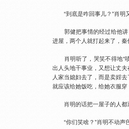
“到底是咋回事儿？”肖明
郭健把事情的经过给他讲了
进屋，两个人就打起来了，秦
肖明听了，哭笑不得地“啧啧
出人头地干事业，又想让丈夫
人家当媳妇去了，而是卖婬去
就应该给她饭吃，给她
服穿
肖明的话把一屋子的人都逗
“你们笑啥？”肖明不动声