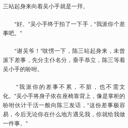
三站起身来向着吴小手就是一拜。
“好。”吴小手终于拍了一下手，“我派你个差
事吧。”
“谢吴爷！”吱愣一下，陈三站起身来，未曾
派下差事，先分主仆名分，垂手恭立，陈三等着
吴小手的吩咐。
“我派你的差事不累，不脏，也不需文
化。”吴小手将身子依在座椅靠背上，像是掌柜的
吩咐伙计干活一般向陈三发话，“这份差事极容
易，今后无论你在什么地方遇见我，你就给我做
一件事。”