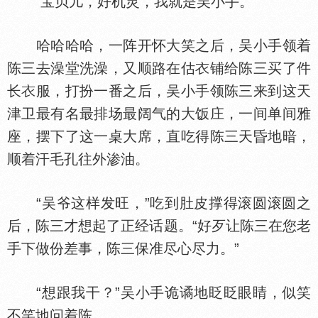
“宝贝儿，好机灵，我就是吴小手。”
哈哈哈哈，一阵开怀大笑之后，吴小手领着
陈三去澡堂洗澡，又顺路在估
铺给陈三买了件
长
服，打扮一番之后，吴小手领陈三来到这天
津卫最有名最排场最阔气的大饭庄，一间单间雅
座，摆下了这一桌大席，直吃得陈三天昏地暗，
顺着汗毛孔往外渗油。
“吴爷这样发旺，”吃到肚皮撑得滚圆滚圆之
后，陈三才想起了正经话题。“好歹让陈三在您老
手下做份差事，陈三保准尽心尽力。”
“想跟我干？”吴小手诡谲地眨眨眼睛，似笑
不笑地问着陈