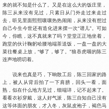
来的就不知是什么了。又是在这么大的饭庄里，
陈三从来没有见过，只素日从门外走过来走过
去，听见里面熙熙嚷嚷热热闹闹，从来没有想过
自己今生今世还有造化进来摆一次“谱儿”。可如
今，你瞧，这不真就来了吗？堂堂正正地坐着，
跑堂的伙计鞠躬哈腰地端茶送饭，一盘一盘的大
菜往餐桌上放，“够了，够了。”狼吞虎咽的陈三
连声地唠叨着。
说来也真是巧，下晌散工后，陈三回家的路
上，被人从背后拍了一下肩膀，回头一看，面
熟，似在什么地方见过，细端详，记不起来了。
看看
衫穿戴，这人好气派，陈三自知自己没有
这等
面的朋友，才入冬，灰鼠皮袍子，褐
马