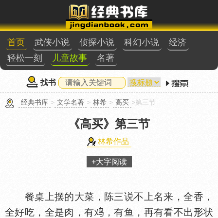
首页
武侠小说
侦探小说
科幻小说
经济
轻松一刻
儿童故事
名著
找书
经典书库
>
文学名著
>
林希
>
高买
>第三节
《高买》
第三节
林希作品
+大字阅读
餐桌上摆的大菜，陈三说不上名来，全香，
全好吃，全是肉，有
，有鱼，再有看不出形状