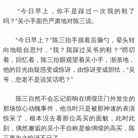
“今日早上，你不是踩过一次我的鞋了
吗？”吴小手面
严肃地对陈三说。
“今日早上？”陈三抬手摸着后脑勺，晕头转
向地暗自思忖，“我？我踩过吴爷的鞋？”唠叨
着，回忆着，陈三抬眼观望着吴小手，渐渐地，
他的目光由疑惑变成惊讶，由惊讶变成胆怯，“吴
爷，您老不是说笑话吧？”
陈三自然不会忘记前晌在绸缎庄门外发生的
那场惊心动魄事件，他当时只是被那神速的表演
惊呆了，根本没去看那位高买的面貌，此时此
刻，偶然邂逅的吴小手自称是偷绸缎的高买，陈