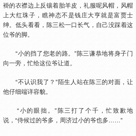
褂的
襟边上反镶着胎羊皮，礼服呢风帽，风帽
上大红珠子，瞧神态不是钱庄大亨就是富贾士
绅。低头看看，陈三松一口长气，自己没踩着这
位爷的脚。
“小的挡了您老的路。”陈三谦恭地将身子门
向一旁，忙给这位爷让道。
“不认识我了？”陌生人站在陈三的对面，让
他仔细端详容貌。
“小的眼拙。”陈三打了个千，忙致歉地
说，“侍候过的爷多，周济过小的爷也多……”