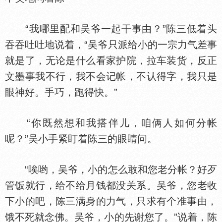
“我哪里配和吴爷一起干事由？”陈三低着头
吞吞吐吐地说着，“吴爷只派给小的一宗力气差事
就是了，无论是什么看家护院，拉车装货，反正
文墨事我不行，我不会记帐，不认得字，我只是
眼神好。手巧，跑得快。”
“你既然想和我搭伴儿，咱俩人如何分帐
呢？”吴小手紧盯着陈三的眼睛问。
“唉哟，吴爷，小的怎么敢和您老分帐？好歹
管饭就行，给不给月钱都没关系。吴爷，您老收
下小的吧，陈三满身的力气，只求有个准事由，
饿不死就念佛。吴爷，小的先谢您了。”说着，陈