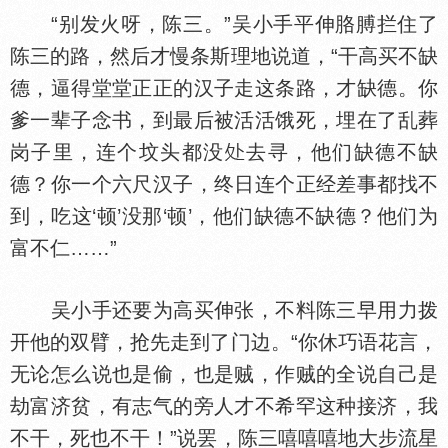
“别发火呀，陈三。”吴小手平伸胳膊拦住了
陈三的路，然后才慢条斯理地说道，“干高买不缺
德，逼得堂堂正正的汉子走这条路，才缺德。你
爹一辈子念书，到最后被活活饿死，埋在了乱葬
岗子里，连个坟头都没
去寻，他们缺德不缺
德？你一个六尺汉子，终日连个正经差事都找不
到，吃这‘顿’没那‘顿’，他们缺德不缺德？他们为
富不仁……”
吴小手还要为高买伸张，不料陈三早用力拨
开他的双臂，抢先走到了门边。“你休巧语花言，
无论怎么说也是偷，也是贼，作贼的全说自己是
劫富济贫，有志气的旁人才不希罕这种接济，我
不干，死也不干！”说罢，陈三嘻嘻嘻地大步流星