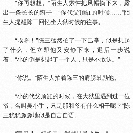
“你再想想。”陌生人索
把风帽摘下来，露
出一条长长的辫子。“你代父顶缸的时候……”陌
生人提醒陈三回忆坐大狱时候的往事。
“唉哟！”陈三猛然拍了一下巴掌，似是想起
了什么，但立即他又安静下来，退后一步说
着，“小的倒是想起了一个人，只是不敢认。”
“你说。”陌生人拍着陈三的肩膀鼓励他。
“小的代父顶缸的时候，在大狱里遇到过一位
爷，名叫吴小手，只是那和爷有什么相干呢？”陈
三犹犹豫豫地似是自言自语。