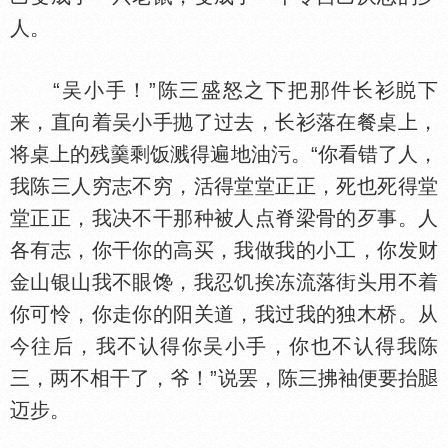
人。
“吴小手！”陈三盛怒之下把那件长衫
下
来，直向着吴小手抛了过去，长衫落在餐桌上，
将桌上的残羹剩饭溅得遍地油污。“你看错了人，
我陈三人穷志不穷，活得堂堂正正，死也死得堂
堂正正，我决不干那种被人点脊梁骨的歹事。人
各有志，你干你的高买，我做我的小工，你发财
金山银山我不眼馋，我忍饥挨冻流落街头用不着
你可怜，你走你的阳关道，我过我的独木桥。从
今往后，我不认得你吴小手，你也不认得我陈
三，两不相干了，爷！”说罢，陈三拂袖便要抬
迈步。