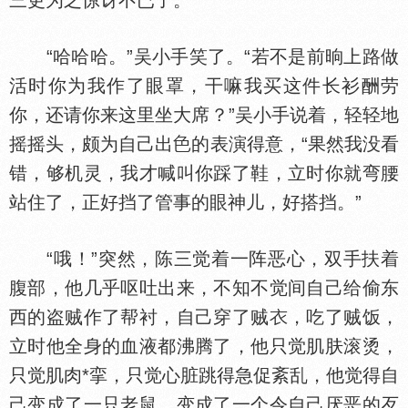
三更为之惊讶不已了。
“哈哈哈。”吴小手笑了。“若不是前晌上路做
活时你为我作了眼罩，干嘛我买这件长衫酬劳
你，还请你来这里坐大席？”吴小手说着，轻轻地
摇摇头，颇为自己出
的表演得意，“果然我没看
错，够机灵，我才喊叫你踩了鞋，立时你就弯腰
站住了，正好挡了管事的眼神儿，好搭挡。”
“哦！”突然，陈三觉着一阵恶心，双手扶着
腹部，他几乎呕吐出来，不知不觉间自己给偷东
西的盗贼作了帮衬，自己穿了贼
，吃了贼饭，
立时他全身的血液都沸腾了，他只觉肌肤滚烫，
只觉肌肉*挛，只觉心脏跳得急促紊乱，他觉得自
己变成了一只老鼠，变成了一个令自己厌恶的歹