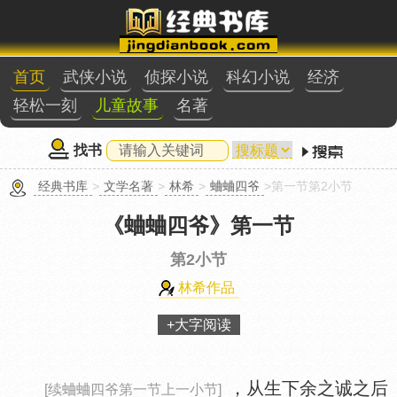
首页
武侠小说
侦探小说
科幻小说
经济
轻松一刻
儿童故事
名著
找书
经典书库
>
文学名著
>
林希
>
蛐蛐四爷
>第一节第2小节
《蛐蛐四爷》
第一节
第2小节
林希作品
+大字阅读
，从生下余之诚之后
[续蛐蛐四爷第一节上一小节]