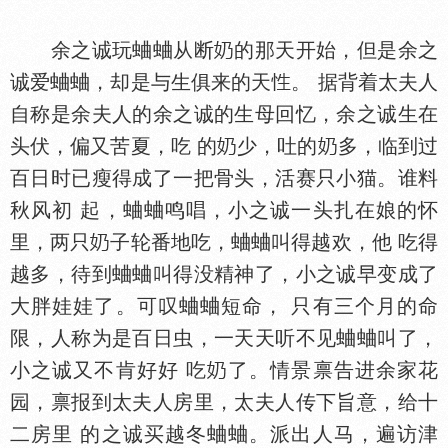
余之诚玩蛐蛐从断
的那天开始，但是余之
诚爱蛐蛐，却是与生俱来的天
。 据背着太夫人
自称是余夫人的余之诚的生母回忆，余之诚生在
头伏，偏又苦夏，吃 的
少，吐的
多，临到过
百日时已瘦得成了一把骨头，活赛只小猫。谁料
秋风初 起，蛐蛐鸣唱，小之诚一头扎在娘的怀
里，两只
子轮番地吃，蛐蛐叫得越欢，他 吃得
越多，待到蛐蛐叫得没精神了，小之诚早变成了
大胖娃娃了。可叹蛐蛐短命， 只有三个月的命
限，人称为是百日虫，一天天听不见蛐蛐叫了，
小之诚又不肯好好 吃
了。情景禀告进余家花
园，禀报到太夫人房里，太夫人传下旨意，给十
二房里 的之诚买越冬蛐蛐。派出人马，遍访津