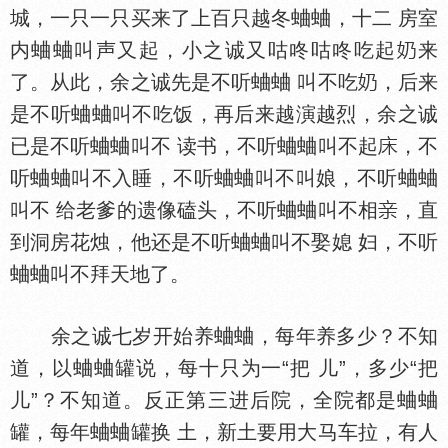
城，一只一只买来了上百只越冬蛐蛐，十二 房室
内蛐蛐叫声又起，小之诚又咕咚咕咚吃起
来
了。从此，余之诚先是不听蛐蛐 叫不吃
，后来
是不听蛐蛐叫不吃饭，再后来越演越烈，余之诚
已是不听蛐蛐叫不 读书，不听蛐蛐叫不起
，不
听蛐蛐叫不入睡，不听蛐蛐叫不叫娘，不听蛐蛐
叫不 给老爹的遗像磕头，不听蛐蛐叫不相
，直
到洞房花烛，他还是不听蛐蛐叫不娶媳 妇，不听
蛐蛐叫不拜天地了。
余之诚七岁开始养蛐蛐，每年养多少？不知
道，以蛐蛐罐说，每十只为一“把 儿”，多少“把
儿”？不知道。反正第三进后院，全院都是蛐蛐
罐，每年蛐蛐罐换 土，新土要用大马车拉，有人