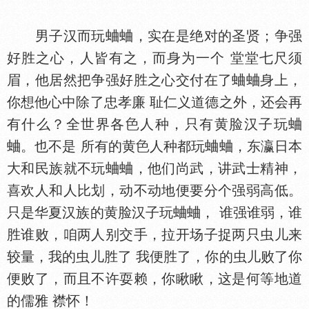
男子汉而玩蛐蛐，实在是绝对的圣贤；争强
好胜之心，人皆有之，而身为一个 堂堂七尺须
眉，他居然把争强好胜之心交付在了蛐蛐身上，
你想他心中除了忠孝廉 耻仁义道德之外，还会再
有什么？全世界各
人种，只有黄脸汉子玩蛐
蛐。也不是 所有的黄
人种都玩蛐蛐，东瀛日本
大和民族就不玩蛐蛐，他们尚武，讲武士精神，
喜欢人和人比划，动不动地便要分个强弱高低。
只是华夏汉族的黄脸汉子玩蛐蛐， 谁强谁弱，谁
胜谁败，咱两人别交手，拉开场子捉两只虫儿来
较量，我的虫儿胜了 我便胜了，你的虫儿败了你
便败了，而且不许耍赖，你瞅瞅，这是何等地道
的儒雅 襟怀！