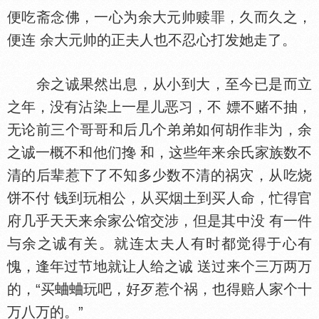
便吃斋念佛，一心为余大元帅赎罪，久而久之，
便连 余大元帅的正夫人也不忍心打发她走了。
余之诚果然出息，从小到大，至今已是而立
之年，没有沾染上一星儿恶习，不 嫖不赌不抽，
无论前三个哥哥和后几个弟弟如何胡作非为，余
之诚一概不和他们搀 和，这些年来余氏家族数不
清的后辈惹下了不知多少数不清的祸灾，从吃烧
饼不付 钱到玩相公，从买烟土到买人命，忙得官
府几乎天天来余家公馆交涉，但是其中没 有一件
与余之诚有关。就连太夫人有时都觉得于心有
愧，逢年过节地就让人给之诚 送过来个三万两万
的，“买蛐蛐玩吧，好歹惹个祸，也得赔人家个十
万八万的。”