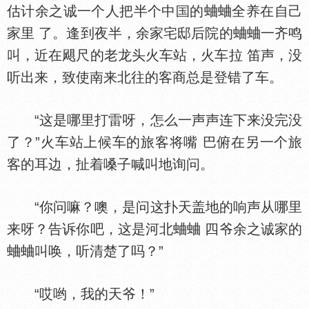
估计余之诚一个人把半个中
的蛐蛐全养在自己
家里 了。逢到夜半，余家宅邸后院的蛐蛐一齐鸣
叫，近在飓尺的老龙头火车站，火车拉 笛声，没
听出来，致使南来北往的客商总是登错了车。
“这是哪里打雷呀，怎么一声声连下来没完没
了？”火车站上候车的旅客将嘴 巴俯在另一个旅
客的耳边，扯着嗓子喊叫地询问。
“你问嘛？噢，是问这扑天盖地的响声从哪里
来呀？告诉你吧，这是河北蛐蛐 四爷余之诚家的
蛐蛐叫唤，听清楚了吗？”
“哎哟，我的天爷！”