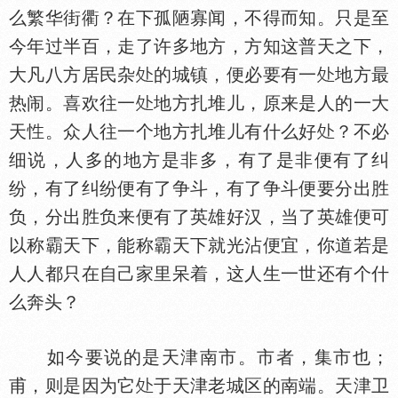
么繁华街衢？在下孤陋寡闻，不得而知。只是至
今年过半百，走了许多地方，方知这普天之下，
大凡八方居民杂
的城镇，便必要有一
地方最
热闹。喜欢往一
地方扎堆儿，原来是人的一大
天
。众人往一个地方扎堆儿有什么好
？不必
细说，人多的地方是非多，有了是非便有了纠
纷，有了纠纷便有了争斗，有了争斗便要分出胜
负，分出胜负来便有了英雄好汉，当了英雄便可
以称霸天下，能称霸天下就光沾便宜，你道若是
人人都只在自己家里呆着，这人生一世还有个什
么奔头？
如今要说的是天津南市。市者，集市也；
甫，则是因为它
于天津老城区的南端。天津卫