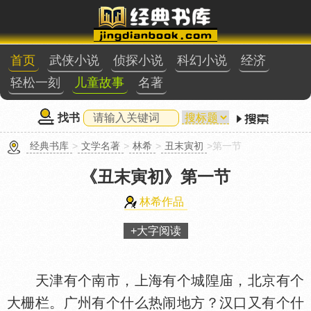
首页
武侠小说
侦探小说
科幻小说
经济
轻松一刻
儿童故事
名著
找书
经典书库
>
文学名著
>
林希
>
丑末寅初
>第一节
《丑末寅初》
第一节
林希作品
+大字阅读
天津有个南市，上海有个城隍庙，北京有个
大栅栏。广州有个什么热闹地方？汉口又有个什