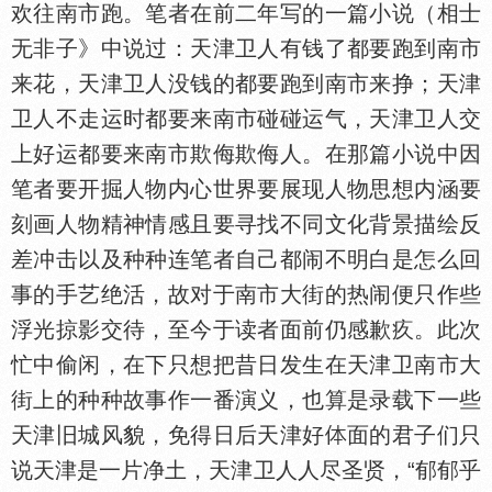
欢往南市跑。笔者在前二年写的一篇小说（相士
无非子》中说过：天津卫人有钱了都要跑到南市
来花，天津卫人没钱的都要跑到南市来挣；天津
卫人不走运时都要来南市碰碰运气，天津卫人交
上好运都要来南市欺侮欺侮人。在那篇小说中因
笔者要开掘人物内心世界要展现人物思想内涵要
刻画人物精神情感且要寻找不同文化背景描绘反
差冲击以及种种连笔者自己都闹不明白是怎么回
事的手艺绝活，故对于南市大街的热闹便只作些
浮光掠影交待，至今于读者面前仍感歉疚。此次
忙中偷闲，在下只想把昔日发生在天津卫南市大
街上的种种故事作一番演义，也算是录载下一些
天津旧城风貌，免得日后天津好
面的君子们只
说天津是一片净土，天津卫人人尽圣贤，“郁郁乎