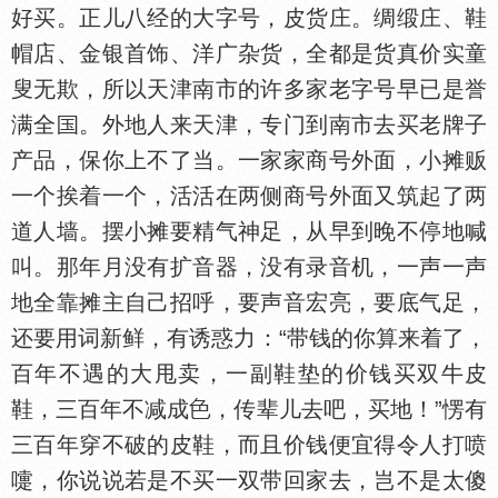
好买。正儿八经的大字号，皮货庄。绸缎庄、鞋
帽店、金银首饰、洋广杂货，全都是货真价实童
叟无欺，所以天津南市的许多家老字号早已是誉
满全
。外地人来天津，专门到南市去买老牌子
产品，保你上不了当。一家家商号外面，小摊贩
一个挨着一个，活活在两侧商号外面又筑起了两
道人墙。摆小摊要精气神足，从早到晚不停地喊
叫。那年月没有扩音器，没有录音机，一声一声
地全靠摊主自己招呼，要声音宏亮，要底气足，
还要用词新鲜，有诱惑力：“带钱的你算来着了，
百年不遇的大甩卖，一副鞋垫的价钱买双牛皮
鞋，三百年不减成
，传辈儿去吧，买地！”愣有
三百年穿不破的皮鞋，而且价钱便宜得令人打喷
嚏，你说说若是不买一双带回家去，岂不是太傻