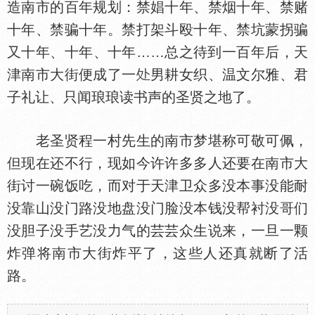
造南市的百年规划：禁娼十年、禁烟十年、禁赌
十年、禁骗十年。禁打架斗殴十年、禁坑蒙拐骗
又十年、十年、十年……总之待到一百年后，天
津南市大街便成了一
男耕女织、温文尔雅、君
子礼让、只闻琅琅读书声的圣贤之地了。
老圣贤程一村先生的南市梦堪称可敬可佩，
但现在还不行，现如今许许多多人还要在南市大
街讨一碗饭吃，而对于天津卫众多没本事没能耐
没靠山没门路没地盘没门脸没本钱没帮衬没哥们
没胆子没手艺没力气的芸芸众生说来，一旦一颗
炸弹将南市大街炸平了，这些人还真就断了活
路。