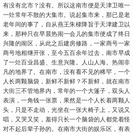
有没有北市？没有。所以这南市便是天津卫唯一
一
常年不散的大集市。说起集市来，那已是老
老年间的事了，自从燕王朱棣降旨于天津建卫以
来，那种只在早晨热闹一会儿的集市便成了终日
兴隆的闹区，从此之后建房修路，一家商号一家
商号地相继开张，至今五百余年过去，南市早成
了一
百业昌盛、生意兴隆。人山人海。热闹非
凡的地界了。在南市，没有看不见的稀罕，一个
人长两颗脑袋，新鲜不新鲜？不新鲜，就在南市
大街三不管地界内，常年的一个大篷子，双头人
表演，一角钱一张票，果然是一个人长着两颗人
头，只是不走动，光坐在一张大椅子上，又说又
唱，又哭又笑，羞得只长一个脑袋的人都觉着怪
对不起后辈子孙的。在南市大街的娱乐区，有表