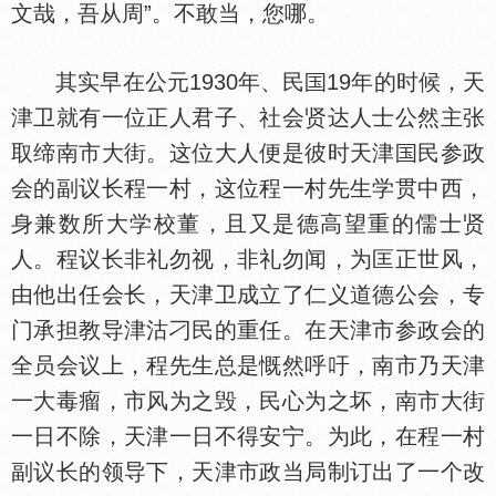
文哉，吾从周”。不敢当，您哪。
其实早在公元1930年、民
19年的时候，天
津卫就有一位正人君子、社会贤达人士公然主张
取缔南市大街。这位大人便是彼时天津
民参政
会的副议长程一村，这位程一村先生学贯中西，
身兼数所大学校董，且又是德高望重的儒士贤
人。程议长非礼勿视，非礼勿闻，为匡正世风，
由他出任会长，天津卫成立了仁义道德公会，专
门承担教导津沽刁民的重任。在天津市参政会的
全员会议上，程先生总是慨然呼吁，南市乃天津
一大毒瘤，市风为之毁，民心为之坏，南市大街
一日不除，天津一日不得安宁。为此，在程一村
副议长的领导下，天津市政当局制订出了一个改