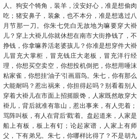
人。狗安个犄角，装羊，没安好心，准是想偷肉
吃；猪安鼻子，装象，也不本分，准是想逃过八
月节那一刀。你朱七凭白无故地为嘛要穿大褂
儿？穿上大褂儿你就休想在南市大街挣钱了，不
挣钱，你拿嘛养活老婆孩儿？你准是想穿件大褂
儿冒充大掌柜，冒充钱庄大老板，冒充洋行经
理，你想买空卖空，你想投机倒把，你想用唾沫
粘家雀，你想挂‘油子’引画眉鸟。朱七，你有那么
大能耐吗？惹出祸来，你担得起吗？别看着别人
穿着大褂儿在市面上招摇眼馋，人家既然敢穿大
褂儿，背后就准有靠山，惹出事来，有人兜着；
骂阵叫板，有人在背后‘戳’着。盘起道来，人家是
船上有板，板上有钉；论起家谱，人家上有师
父，下有弟兄。朱七，你哪样比得了？不是胡九