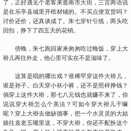
了，正好遇见个老客来逛南市大街，三言两语说
是在乐亭县城里开棺材铺的。不买点便宜货吗？
讨价还价，还真谈成了。朱七穿针引线，两头吃
回扣，挣下了四五天的花销。
傍晚，朱七跑回家来匆匆吃过晚饭，穿上大
褂儿再往外走，他心里可实在不是滋味了。
这算是唱的哪出戏？谁稀罕穿这件大褂儿，
谁是孙子。白天穿小袄小裤，还不是照样挣钱？
倘穿上这件大褂，那七八元钱也就赚不来了，你
说说穿大褂怎么个美法？可如今穿大褂儿干嘛
呢？穿上大褂去做缺德事，把一个
灵灵的大姑
娘往袁老五嘴里送，不穿大褂，你还不配扮这个