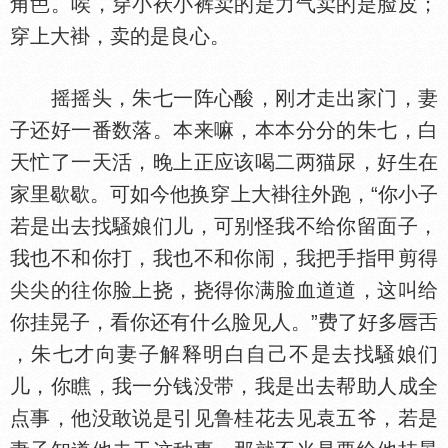
角
。唉，穿小袄小裤卖的是力气卖的是脸皮；
穿上大褂，卖的是良心。
摇摇头，朱七一阵心酸，刚才走出家门，妻
子还好一番数落。本来嘛，本本分分的朱七，白
天忙了一天活，晚上正应该喝二两猫尿，好生在
家里歇歇。可如今他换穿上大褂往外跑，“你小子
若是出去找騒娘们儿，可别怪我不给你留面子，
我也不和你打，我也不和你闹，我把手指甲剪得
尖尖的往你脸上挠，挠得你满脸血道道，这叫给
你挂晃子，看你还有什么脸见人。”费了好多
，朱七才向妻子解释明白自己不是去找騒娘们
儿，你瞧，我一分钱没带，我是出去帮助人成全
点事，他没敢说是引见鲁桂花去见袁五爷，若是