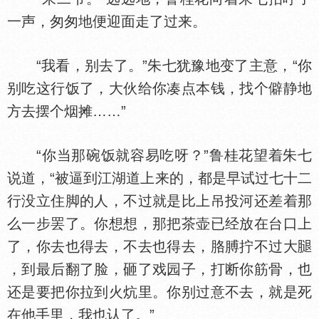
一声，匆匆地便迎面走了过来。
“我看，别去了。”朱七犹豫地变了主意，“你
别吃这行饭了，大伙给你凑点本钱，找个僻静地
方去摆个烟摊……”
“你当那碗饭就容易吃呀？”鲁桂花望着朱七
说道，“被逼到江湖道上来的，都是早试过七十二
行没立住脚的人，不过就是比上吊投河还差着那
么一步罢了。你想想，那把茶壶已经放在台口上
了，你去也得去，不去也得去，胳膊拧不过大
，到最后翻了脸，砸了戏园子，打断你筋骨，也
还是要把你拉到火炕里。你别过意不去，就是死
在他手里，我也认了。”