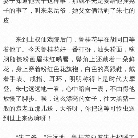
妻子知道他去干这种事，那就不光是要给他挂晃
子的事了，叫来老岳爷，她父女俩活剥了朱七的
皮。
来到上权仙戏院后门，鲁桂花早在胡同口等
着他了。今天鲁桂花好一番打扮，油头粉面，稼
胭脂擦粉画眉抹红嘴
，鬓角上还戴着一朵鲜
花，身上穿着粉红
花旗袍，白
的高跟鞋，戴
着手表、戒指、耳环，明明称得上是时代大摩
登。朱七远远地一看，心中暗自一震，不由得他
放慢了脚步。唉，这么漂亮的女子，往大黑猪一
般的袁老五那儿送，天爷呀，你把这等可怜虫送
到世上来做嘛呀！
“朱二爷。”远远地，鲁桂花向着朱七招呼了