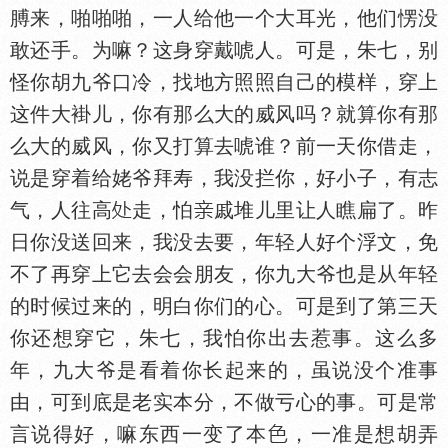
膊来，啪啪啪，一人给他一个大耳光，他们愣没
敢还手。为嘛？这身穿戴唬人。可是，朱七，别
怪你胡九爷口冷，找地方照照自己的模样，穿上
这件大褂儿，你有那么大的威风吗？就算你有那
么大的威风，你又打算去唬谁？前一天你借走，
说是穿着给姥爷拜寿，我没拦你，好小子，有志
气，人往高
走，怕
戚堆儿里让人瞧扁了。昨
日你没送回来，我没去要，年轻人好个浮文，免
不了再穿上它去会会朋友，你九大爷也是从年轻
的时候过来的，明白你们的心。可是到了第三天
你还想穿它，朱七，我怕你出去惹事。这么多
年，九大爷是看着你长起来的，虽说没个准事
由，可到底是老实本分，不做亏心的事。可是常
言说得好，嘛东西一变了本
，一准是想胡弄