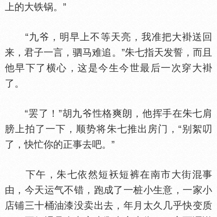
上的大铁锅。”
“九爷，明早上不等天亮，我准把大褂送回
来，君子一言，驷马难追。”朱七指天发誓，而且
他早下了横心，这是今生今世最后一次穿大褂
了。
“罢了！”胡九爷
格爽朗，他挥手在朱七肩
膀上拍了一下，顺势将朱七推出房门，“别絮叨
了，快忙你的正事去吧。”
下午，朱七依然短袄短裤在南市大街混事
由，今天运气不错，跑成了一桩小生意，一家小
店铺三十桶油漆没卖出去，年月太久几乎快变质