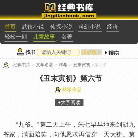
首页
武侠小说
侦探小说
科幻小说
经济
轻松一刻
儿童故事
名著
找书
经典书库
>
文学名著
>
林希
>
丑末寅初
>第六节
《丑末寅初》
第六节
林希作品
+大字阅读
“九爷。”第二天上午，朱七早早地来到胡九
爷家，满面陪笑，向他恳求再借穿一天大褂。第