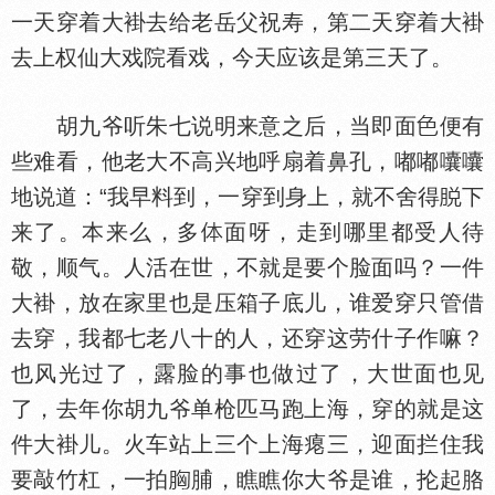
一天穿着大褂去给老岳父祝寿，第二天穿着大褂
去上权仙大戏院看戏，今天应该是第三天了。
胡九爷听朱七说明来意之后，当即面
便有
些难看，他老大不高兴地呼扇着鼻孔，嘟嘟囔囔
地说道：“我早料到，一穿到身上，就不舍得
下
来了。本来么，多
面呀，走到哪里都受人待
敬，顺气。人活在世，不就是要个脸面吗？一件
大褂，放在家里也是压箱子底儿，谁爱穿只管借
去穿，我都七老八十的人，还穿这劳什子作嘛？
也风光过了，露脸的事也做过了，大世面也见
了，去年你胡九爷单枪匹马跑上海，穿的就是这
件大褂儿。火车站上三个上海瘪三，迎面拦住我
要敲竹杠，一拍
脯，瞧瞧你大爷是谁，抡起胳