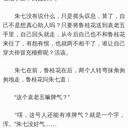
朱七没有说什么，只是摇头叹息，算了，自
己不是想真心助人吗？只要将鲁桂花送到袁老五
手里，自己回头就走，从今后自己也不和鲁桂花
来往了，有怨有恨，也就两不相干了，谁让自己
穿大褂冒充稽察呢？活该。
朱七在前，鲁桂花在后，两个人转弯抹角匆
匆地走，鲁桂花问朱七道：
“这个袁老五嘛脾气？”
“嗐，这号人还能有准脾气？就是一个字，
浑。”朱七没好气……