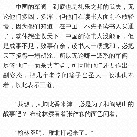
中
的军阀，到底也是礼乐之邦的武夫，无
论他们多凶，多浑，但他们在读书人面前不敢轻
慢，因为他们知道，在中
，不先把读书人买通
了，就休想坐收天下。中
的读书人没能耐，但
是成事不足，败事有余，读书人一瞎搅和，必把
天下搅得一塌胡涂。所以无论哪一派系的军阀，
尽管他们一面杀共产
，可同时他们还要作出一
副姿态，把几个老学问篓子当圣人一般地供奉
着，以此表示王道。
“我想，大帅此番来津，必是为了和阎锡山的
战事吧？”布翰林察看着张作霖的面
问着。
“翰林圣明。雁北打起来了。”