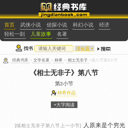
首页
武侠小说
侦探小说
科幻小说
经济
轻松一刻
儿童故事
名著
找书
经典书库
>
文学名著
>
林希
>
相士无非子
>第八节第2小节
《相士无非子》
第八节
第2小节
林希作品
+大字阅读
人原来是个穷光
[续相士无非子第八节上一小节]