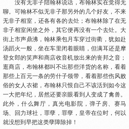
没有无非子陪翰林说话，布翰林实在觉得无
聊。可翰林不似无非子那另外的几个好友，不来
无非子相室，还各有各的去
；布翰林除了在无
非子相室闲坐之外，其它便再没有一个去
。大
街上市声鼎沸，翰林乘包月车穿过街衢，犹如赴
汤蹈火一般，坐在车里闭着眼睛，但满耳还是摩
登女郎的笑声和商店收音机放出来的丧邦之音；
逛商店，布翰林都叫不出那些洋货的名称，看着
那些上百元一条的劳什子领带，看着那些伤风败
俗的女人
裙，布翰林只恨自己不该活到如今这
一大把年纪，居然还要
眼看到人变成了禽兽。
此外，什么舞厅，真光电影院，弹子房、赛马
场、回力球社，罪孽，罪孽，皇帝在位时，何以
就没想到早把这类孽障除掉！