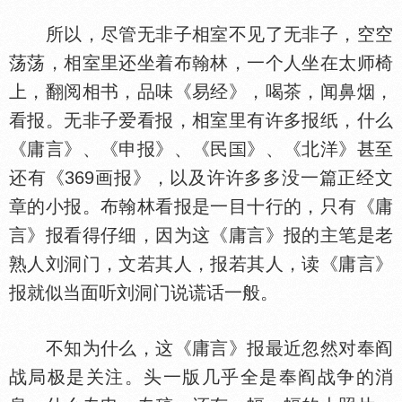
所以，尽管无非子相室不见了无非子，空空
荡荡，相室里还坐着布翰林，一个人坐在太师椅
上，翻阅相书，品味《易经》，喝茶，闻鼻烟，
看报。无非子爱看报，相室里有许多报纸，什么
《庸言》、《申报》、《民
》、《北洋》甚至
还有《369画报》，以及许许多多没一篇正经文
章的小报。布翰林看报是一目十行的，只有《庸
言》报看得仔细，因为这《庸言》报的主笔是老
熟人刘洞门，文若其人，报若其人，读《庸言》
报就似当面听刘洞门说谎话一般。
不知为什么，这《庸言》报最近忽然对奉阎
战局极是关注。头一版几乎全是奉阎战争的消