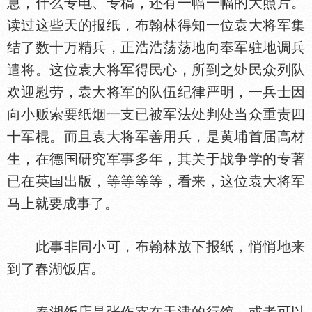
息，什么专电、专稿，还有一幅一幅的大照片。
读过这些天的报纸，布翰林得知一位袁大将军集
结了数十万精兵，正浩浩荡荡地向奉军驻地调兵
遣将。这位袁大将军得民心，所到之
民众列队
欢迎慰劳，袁大将军的队伍纪律严明，一兵士因
向小贩索要纸烟一支已被军法
判
当众重责四
十军棍。而且袁大将军善用兵，是黄埔首届高材
生，在德
研究军事多年，其关于战争学的专著
已在英
出版，等等等等，看来，这位袁大将军
马上就要成事了。
此事非同小可，布翰林放下报纸，悄悄地来
到了春湖饭店。