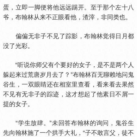
蛋，立即一脚便将他远远踢开。至于那个左十八
爷，布翰林从来不正眼看他，渣滓，非同类也。
偏偏无非子不见了踪影，布翰林觉得日月都
没了光彩。
“听说你师父有个要好的女子，是不是两个人
躲起来过荒唐岁月去了？”布翰林百无聊赖地问鬼
谷生，一双眼睛还在相室里查看，看来看去果然
不见有无非子的踪迹，这才想起了他素日不屑一
提的女子。
“学生放肆。”未回答布翰林的询问，鬼谷生
先向翰林施了一个拱手大礼，“子不敢言父，徒不