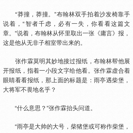
“莽撞，莽撞。”布翰林双手拍着沙发椅靠手
说着，“智者千虑，必有一失，你看看这篇文
章。”说着，布翰林从怀里取出一张《庸言》报，
这是他从无非子相室带出来的。
张作霖莫明其妙地接过报纸，布翰林帮他展
开报纸，指着一小段文字给他看。张作霖虚合着
眼睛看看报纸，那上面的标题是：雨亭遇柴堡，
大将军不畏地名乎？
“什么意思？”张作霖抬头问道。
“雨亭是大帅的大号，柴猪堡或可称作柴堡，