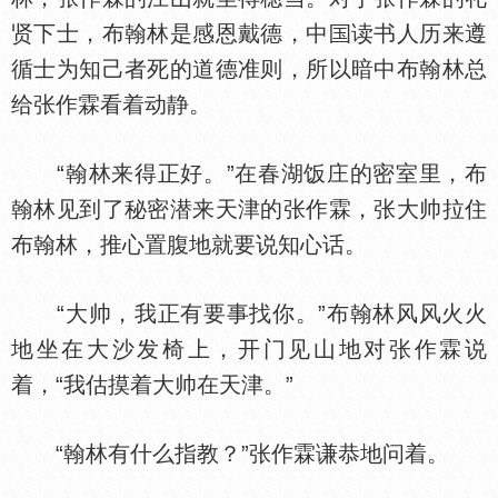
贤下士，布翰林是感恩戴德，中
读书人历来遵
循士为知己者死的道德准则，所以暗中布翰林总
给张作霖看着动静。
“翰林来得正好。”在春湖饭庄的密室里，布
翰林见到了秘密潜来天津的张作霖，张大帅拉住
布翰林，推心置腹地就要说知心话。
“大帅，我正有要事找你。”布翰林风风火火
地坐在大沙发椅上，开门见山地对张作霖说
着，“我估摸着大帅在天津。”
“翰林有什么指教？”张作霖谦恭地问着。