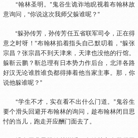
“翰林圣明。”鬼谷生诡诈地睨视着布翰林故
意询问，“你说这次我师父躲谁呢？”
“躲孙传芳，孙传芳任五省联军司令，正在得
意之时呀！”布翰林掐着指头自己默叨着，“躲张
宗昌？张宗昌不到天津来，天津也没他的行馆。
躲靳云鹏？靳总理有日本势力作后台，北洋各路
好汉无论谁胜谁负都得捧着他当家主事。那，你
说他躲谁呢？”
“学生不才，实在看不出什么门道。”鬼谷生
要个滑头回避开布翰林的询问，趁布翰林闭目思
忖的当儿，跑走开应酬门面去了。