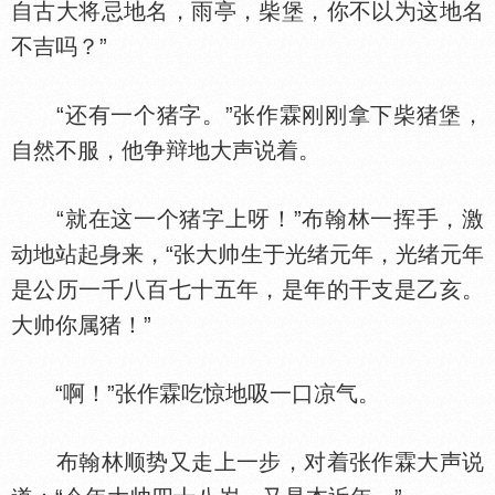
自古大将忌地名，雨亭，柴堡，你不以为这地名
不吉吗？”
“还有一个猪字。”张作霖刚刚拿下柴猪堡，
自然不服，他争辩地大声说着。
“就在这一个猪字上呀！”布翰林一挥手，激
动地站起身来，“张大帅生于光绪元年，光绪元年
是公历一千八百七十五年，是年的干支是乙亥。
大帅你属猪！”
“啊！”张作霖吃惊地吸一口凉气。
布翰林顺势又走上一步，对着张作霖大声说