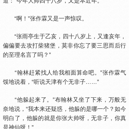
道：“今年大帅四十八岁，又是本近年。”
“啊！”张作霖又是一声惊叹。
“张雨亭生于乙亥，四十八岁上，又逢亥年，
偏偏要去攻打柴猪堡，莫非你忘了要三思而后行
的至理名言了吗？”
“翰林赶紧找人给我相面算命吧。”张作霖气
馁地说着，“听说天津有个无非子……”
“他躲起来了。”布翰林又坐了下来，万般无
奈地说，“我本来还疑惑，他躲的是哪一个？如今
明白了，他躲的就是你张大帅呀，无非子，你真
是神仙呀！”