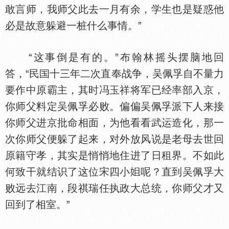
敢言师，我师父此去一月有余，学生也是疑惑他
必是故意躲避一桩什么事情。”
“这事倒是有的。”布翰林摇头摆脑地回
答，“民
十三年二次直奉战争，吴佩孚自不量力
要作中原霸主，其时冯玉祥将军已经率部入京，
你师父料定吴佩孚必败。偏偏吴佩孚派下人来接
你师父进京批命相面，为他看看武运造化，那一
次你师父便躲了起来，对外放风说是老母去世回
原籍守孝，其实是悄悄地住进了日租界。不如此
何致干就结识了这位宋四小
呢？直到吴佩孚大
败远去江南，段祺瑞任执政大总统，你师父才又
回到了相室。”