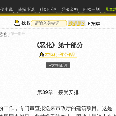
武侠小说
侦探小说
科幻小说
经济金融
轻松一刻
儿童
找书
恶化
>第十部分
《恶化》
第十部分
本特利·利特作品
+大字阅读
第39章 接受安排
工作，专门审查报送来市政厅的建筑项目。这是一