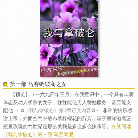
第一部 马赛绸缎商之女
【预览】（一六九四年三月）在我意识中，一个具有丰满
体态及动人线条的女子，往往能使男人替她服务，甚至能支
配他
～✿《我与拿破仑》第1章正文内容✿～
非常的快乐感
谢上帝，外面空气中散布着柠檬花的芬芳，屋子里洋溢着蓝
瓶里玫瑰的气世界是那么美我是多么多么快乐呀。
在线阅读
《我与拿破仑》第一部 马赛绸缎..