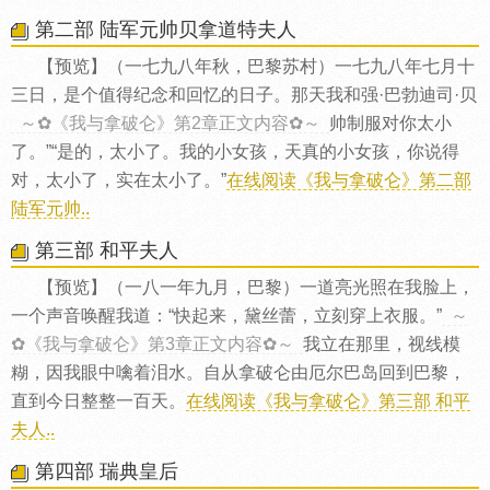
第二部 陆军元帅贝拿道特夫人
【预览】（一七九八年秋，巴黎苏村）一七九八年七月十
三日，是个值得纪念和回忆的日子。那天我和强·巴勃迪司·贝
～✿《我与拿破仑》第2章正文内容✿～
帅制服对你太小
了。”“是的，太小了。我的小女孩，天真的小女孩，你说得
对，太小了，实在太小了。”
在线阅读《我与拿破仑》第二部
陆军元帅..
第三部 和平夫人
【预览】（一八一年九月，巴黎）一道亮光照在我脸上，
一个声音唤醒我道：“快起来，黛丝蕾，立刻穿上衣服。”
～
✿《我与拿破仑》第3章正文内容✿～
我立在那里，视线模
糊，因我眼中噙着泪水。自从拿破仑由厄尔巴岛回到巴黎，
直到今日整整一百天。
在线阅读《我与拿破仑》第三部 和平
夫人..
第四部 瑞典皇后