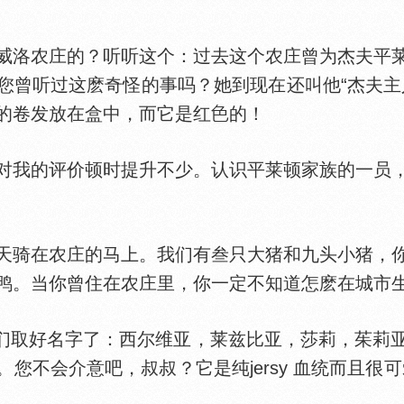
洛农庄的？听听这个：过去这个农庄曾为杰夫平莱
您曾听过这麽奇怪的事吗？她到现在还叫他“杰夫主
的卷发放在盒中，而它是红
的！
我的评价顿时提升不少。认识平莱顿家族的一员，
骑在农庄的马上。我们有叁只大猪和九头小猪，你
鸭。当你曾住在农庄里，你一定不知道怎麽在城市
取好名字了：西尔维亚，莱兹比亚，莎莉，茱莉
。您不会介意吧，叔叔？它是纯jersy 血统而且很可