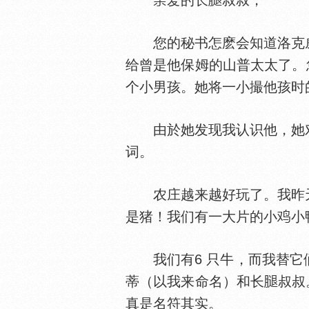
爱的长
叔叔，
您的秘书怎麽会知道洛克威
给曾是他保姆的山普太太了。
个小男孩。她将一小撮他孩时
由於她发现我认识他，她对
词。
农庄越来越好玩了。我昨天
是猪！我们有一大片的小
小
我们有6 只牛，而我替它们
蒂（以我来命名）和长
叔叔
真是名符其实。