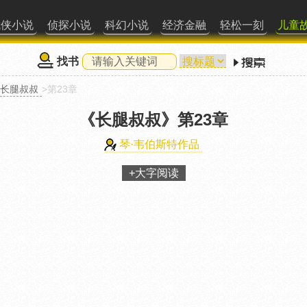
武侠小说
侦探小说
科幻小说
经济金融
轻松一刻
儿童
找书
长腿叔叔
>第23章
《长腿叔叔》
第23章
琴·韦伯斯特作品
+大字阅读