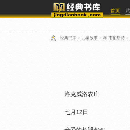
首页
经典书库
>
儿童故事
>
琴·韦伯斯特
>
洛克威洛农庄
七月12日