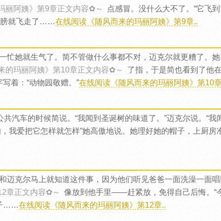
玛丽阿姨》第9章正文内容✿～
点感冒。没什么大不了。“它飞
翅膀就飞走了……
在线阅读《随风而来的玛丽阿姨》第9章..
一忙她就生气了。简不管做什么事都不对，迈克尔就更糟了。她
来的玛丽阿姨》第10章正文内容✿～
了指，于是简也看到了他
写着：“动物园敬赠。”
在线阅读《随风而来的玛丽阿姨》第10章.
公共汽车的时候简说。“我闻到圣诞树的味道了。”迈克尔说。“我
的，我爱把它怎样就怎样”她高傲地说。她理好她的帽子，上厨房
和迈克尔马上就知道这件事，因为他们听见爸爸一面洗澡一面唱
12章正文内容✿～
像放到他手里——赶紧放，免得自己后悔。“
子……
在线阅读《随风而来的玛丽阿姨》第12章..