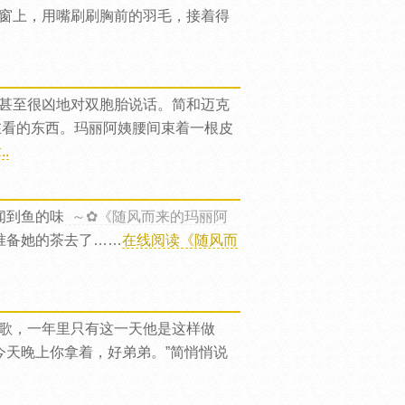
到窗上，用嘴刷刷胸前的羽毛，接着得
甚至很凶地对双胞胎说话。简和迈克
在看的东西。玛丽阿姨腰间束着一根皮
.
闻到鱼的味
～✿《随风而来的玛丽阿
准备她的茶去了……
在线阅读《随风而
歌，一年里只有这一天他是这样做
今天晚上你拿着，好弟弟。”简悄悄说