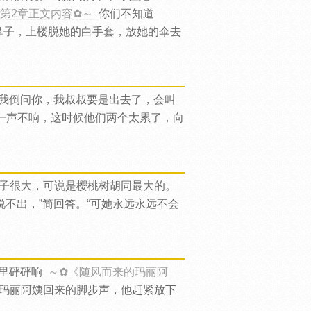
第2章正文内容✿～
你们不知道
吸鼻子，上楼脱她的白手套，放她的伞去
“我倒问你，我叔叔要是出去了，会叫
一声不响，这时候他们两个太累了，向
子很大，可说是樱桃树胡同最大的。
说不出，”简回答。“可她永远永远不会
里砰砰响
～✿《随风而来的玛丽阿
到玛丽阿姨回来的脚步声，他赶紧放下