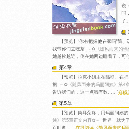
说
吗
了
【预览】“你有把握他在家吗”简
我带你们去吃茶
～✿《随风而来的玛
她越挨越近，倒在她两边睡着了，可
第4章
【预览】拉克小姐主在隔壁。在把
据
～✿《随风而来的玛丽阿姨》第4
告诉我们的，这一点我有数……”
在线
第5章
【预览】简耳朵疼，用玛丽阿姨的
姨》第5章正文内容✿～
世界，就为
百叶窗……
在线阅读《随风而来的玛丽