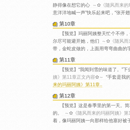
静得像在想它的心
～✿《随风而来的
意洋洋地喊一声”快乐起来吧，“张开
第10章
【预览】玛丽阿姨整天忙个不停，
尔尽可能避开她，他们
～✿《随风而
带，金蛇皮做的，上面用弯弯曲曲的字
第11章
【预览】“我闻到雪的味道了。”下
姨》第11章正文内容✿～
“手套是我
来的玛丽阿姨》第11章..
第12章
【预览】这是春季里的第一天。简
的。
～✿《随风而来的玛丽阿姨》第
着，像玛丽阿姨一向那样给他塞好被