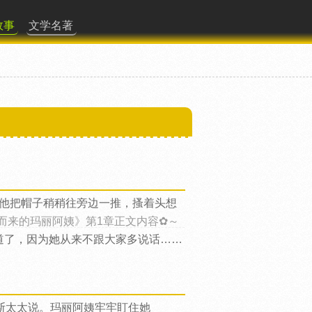
故事
文学名著
他把帽子稍稍往旁边一推，搔着头想
而来的玛丽阿姨》第1章正文内容✿～
道了，因为她从来不跟大家多说话……
斯太太说。玛丽阿姨牢牢盯住她