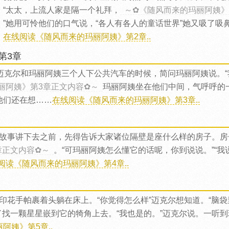
：“太太，上流人家是隔一个礼拜，
～✿《随风而来的玛丽阿姨》
，”她用可怜他们的口气说，“各人有各人的童话世界”她又吸了
。
在线阅读《随风而来的玛丽阿姨》第2章..
第3章
、迈克尔和玛丽阿姨三个人下公共汽车的时候，简问玛丽阿姨说。
丽阿姨》第3章正文内容✿～
玛丽阿姨坐在他们中间，气呼呼的
他们还在想……
在线阅读《随风而来的玛丽阿姨》第3章..
故事讲下去之前，先得告诉大家诸位隔壁是座什么样的房子。房
章正文内容✿～
。“可玛丽阿姨怎么懂它的话呢，你到说说。”“我
阅读《随风而来的玛丽阿姨》第4章..
印花手帕裹着头躺在床上。“你觉得怎么样”迈克尔想知道。“脑袋
了找一颗星星嵌到它的犄角上去。“我也是的。”迈克尔说。一听
阿姨》第5章..