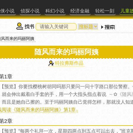
武侠小说
侦探小说
科幻小说
经济金融
轻松一刻
儿童
找书
随风而来的玛丽阿姨
随风而来的玛丽阿姨
特拉弗斯作品
第1章
【预览】你要找樱桃树胡同吗那只要问一问十字路口那位警察。
，就会伸出戴着白手套的手，用一个大指头指点着说
～✿《随风
，而且是她自己擦的。至于玛丽阿姨自己觉得怎样，那就没人知
线阅读《随风而来的玛丽阿姨》第1章..
第2章
【预览】“每两个礼拜一次，星期四两点到五点可以出去，”班克