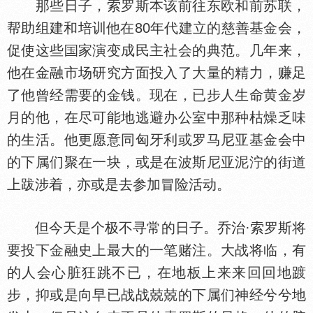
那些日子，索罗斯本该前往东欧和前苏联，
帮助组建和培训他在80年代建立的慈善基金会，
促使这些
家演变成民主社会的典范。几年来，
他在金融市场研究方面投入了大量的精力，赚足
了他曾经需要的金钱。现在，已步人生命黄金岁
月的他，在尽可能地逃避办公室中那种枯燥乏味
的生活。他更愿意同匈牙利或罗马尼亚基金会中
的下属们聚在一块，或是在波斯尼亚泥泞的街道
上跋涉着，亦或是去参加冒险活动。
但今天是个极不寻常的日子。乔治·索罗斯将
要投下金融史上最大的一笔赌注。大战将临，有
的人会心脏狂跳不已，在地板上来来回回地踱
步，抑或是向早已战战兢兢的下属们神经兮兮地