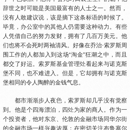
辞世之时可能是美
最富有的人士之一。然而，
没有人敢建议说，该是摘下这条标语的时候了。
毕竟，办公室中的其他人仍需要这种动力。有些
人凭借自己的努力发财，拥有了几百万美元。他
们也将不会死时两袖清风。好像在乔治·索罗斯周
围工作的人都加入到这场“淘金”狂
之中，而且
都交了好运。索罗斯基金管理
看起来与诺克斯
堡不同，也不难进入。但是，它却拥有与诺克斯
堡相同的令人陶醉的金钱气息。
都市渐渐步人夜
，索罗斯却几乎没有觉察
到。他是个四海漂泊，四
为家的商人。作为一
个投资者，他对东京、伦敦的金融市场同华尔街
的金融市场一样兴趣浓厚；在密切关注布鲁塞尔