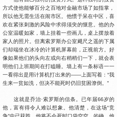
方式使他能够百分之百地对金融市场了如指掌，
所以他无需生活在闹市区。他惯于呆在中区，喜
欢在紧张刺激的风险中求得须臾的惬意。他的办
公室温暖如家，墙上挂着一些画儿，桌上摆放着
家人的照片。但离索罗斯办公室飓尺之遥的下属
们却端坐在冰冷的计算机屏幕前，正视前方。好
像如果他们的头向左或向右稍稍们一下，就会表
明他们上班期间在打瞌睡。墙上有一条标语一一
一看得出是用计算机打出来的——上面写着：“我
生来一贫如洗，但决不能死时仍旧贫困潦倒。”
这就是乔治·索罗斯的信条。已年届66岁的
他，富有得令人难以想象。他清楚，在这场“竞
争”中已获胜，他将不会死时口袋空空。的确，他