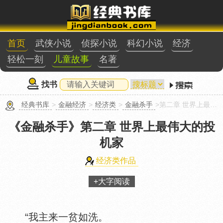
首页
武侠小说
侦探小说
科幻小说
经济
轻松一刻
儿童故事
名著
找书
经典书库
>
金融经济
>
经济类
>
金融杀手
>第二章 世界上最伟大的投机家
《金融杀手》
第二章 世界上最伟大的投
机家
经济类作品
+大字阅读
“我主来一贫如洗。