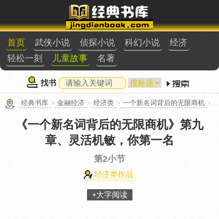
首页
武侠小说
侦探小说
科幻小说
经济
轻松一刻
儿童故事
名著
找书
经典书库
>
金融经济
>
经济类
>
一个新名词背后的无限商机
>第九章、灵活机敏，你第一名第2小节
《一个新名词背后的无限商机》
第九
章、灵活机敏，你第一名
第2小节
经济类作品
+大字阅读