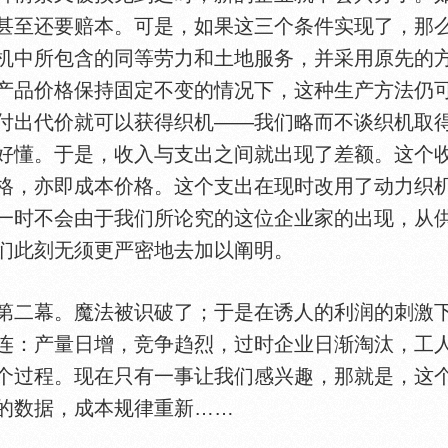
甚至还要赔本。可是，如果这三个条件实现了，那
机中所包含的同等劳力和土地服务，并采用原先的
产品价格保持固定不变的情况下，这种生产方法仍
付出代价就可以获得织机——我们略而不谈织机取
好懂。于是，收入与支出之间就出现了差额。这个
格，亦即成本价格。这个支出在现时改用了动力织
一时不会由于我们所论究的这位企业家的出现，从
们此刻无须更严密地去加以阐明。
二幕。魔法被识破了；于是在诱人的利润的刺激下
连：产量日增，竞争趋烈，过时企业日渐淘汰，工
个过程。现在只有一事让我们感兴趣，那就是，这
的数据，成本规律重新……