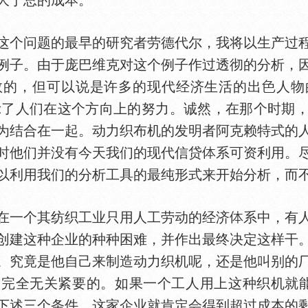
大于总的成本。
个问题的最早的研究者劳德代尔，我将以生产过程
例子。由于庞巴维克对这个例子作过透彻的分析，
数的，但可以说是许多的现代经济生活的出
人物
显示了人们在这个方向上的努力。诚然，在那个时期
为结合在一起。动力织布机的发明者阿克赖特式的
时他们并没有今天我们的现代信贷
系可资利用。
以利用我们的分析工具的最纯形式来开始分析，而
一个其纺织工业只用人工劳动的经济
系中，有
创建这种企业的种种困难，并作出最终决定这样干
。究竟是他自己来制造动力织机呢，还是他叫别的
完全无关紧要的。如果一个工人用上这种织机就
下述三个条件，这家企业就肯定会得到超过成本的