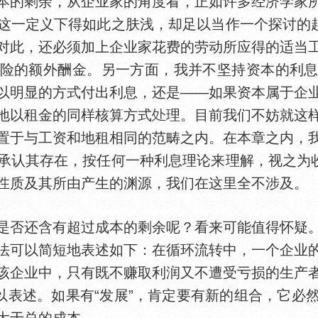
的剩余，从企业家的角度看，正如许多经济学家所
这一定义下得如此之肤浅，却足以当作一个探讨的起
对此，还必须加上企业家花费的劳动所应得的适当
险的额外酬金。另一方面，我并不坚持资本的利
以明显的方式付出利息，还是——如果资本属于企
地以租金的同样核算方式
理。目前我们不妨就这
置于与工资和地租相同的范畴之内。在本章之内，
承认其存在，按任何一种利息理论来理解，视之为收
质及其所由产生的渊源，我们在这里全不涉及。
否还含有超过成本的剩余呢？看来可能值得怀疑。
法可以简短地表述如下：在循环流转中，一个企业
该企业中，只有既不赚取利润又不遭受亏损的生产
加以表述。如果有“发展”，肯定要有新的组合，它必