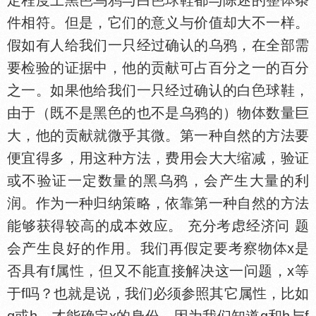
定程度上黑
乌鸦与白
球鞋都与陈述的整
条
件相符。但是，它们的意义与价值却大不一样。
假如有人给我们一只经过确认的乌鸦，在全部需
要检验的证据中，他的贡献可占百分之一的百分
之一。如果他给我们一只经过确认的白
球鞋，
由于（既不是黑
的也不是乌鸦的）物
数量巨
大，他的贡献就微乎其微。第一种自然的方法要
便宜得多，用这种方法，费用会大大缩减，验证
或不验证一定数量的黑乌鸦，会产生大量的利
润。作为一种归纳策略，依靠第一种自然的方法
能够获得较高的成本效应。 充分考虑经济问 题
会产生良好的作用。我们再假定要考察物
x是
否具有f属
，但又不能直接解决这一问题，x等
于f吗？也就是说，我们必须参照其它属
，比如