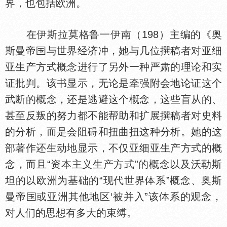
界，也包括欧洲。
在伊斯拉莫格鲁一伊南（198）主编的《奥
斯曼帝
与世界经济冲，她与几位撰稿者对亚细
亚生产方式概念进行了另外一种严肃的理论和实
证批判。该书显示，无论是牵强附会地论证这个
武断的概念，还是逃避这个概念，这些盲从的、
甚至反叛的努力都不能帮助和扩展撰稿者对史料
的分析，而是会阻碍和扭曲扭这种分析。她的这
部著作还生动地显示，不仅亚细亚生产方式的概
念，而且“资本主义生产方式”的概念以及沃勒斯
坦的以欧洲为基础的“现代世界
系”概念、奥斯
曼帝
或亚洲其他地区‘被并入”该
系的观念，
对人们的思想有多大的束缚。