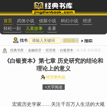
首页
武侠小说
侦探小说
科幻小说
经济
轻松一刻
儿童故事
名著
找书
经典书库
>
金融经济
>
经济类
>
白银资本
>第七章 历史研究的结论和理论上的意义
《白银资本》
第七章 历史研究的结论和
理论上的意义
经济类作品
+大字阅读
宏观历史学家……关注千百万人生活的大规