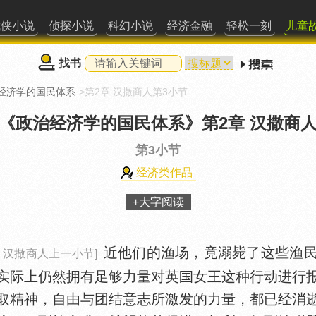
武侠小说
侦探小说
科幻小说
经济金融
轻松一刻
儿童
找书
经济学的国民体系
>第2章 汉撒商人第3小节
《政治经济学的国民体系》
第2章 汉撒商
第3小节
经济类作品
+大字阅读
近他们的渔场，竟溺毙了这些渔
 汉撒商人上一小节]
实际上仍然拥有足够力量对英
女王这种行动进行
取精神，自由与团结意志所激发的力量，都已经消