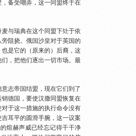
壁，备受嘲弄，这一同盟终于在
麦与瑞典在这个同盟下
于依
从旁阻挠。俄
沙皇对于英
的
，也是它的（原来的）后裔，这
他们，把他们逐出一切市场。最
德意志帝
结盟，现在它们到了
运销德
，要使汉撒同盟恢复在
使对于这一措施的执行命令没有
使吉耳平的圆滑手腕，这一议案
日的煊赫声威已经忘记得干干净