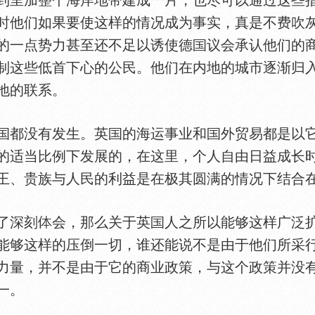
到里加整个海岸地带建成一片，也尽可以通过这些
时他们如果要使这样的情况成为事实，真是不费吹
的一点势力甚至还不足以诱使德
议会承认他们的
制这些低首下心的公民。他们在内地的城市逐渐归
地的联系。
都没有发生。英
的海运事业和
外贸易都是以
的适当比例下发展的，在这里，个人自由日益成长
王、贵族与人民的利益是在极其圆满的情况下结合
了深刻
会，那么关于英
人之所以能够这样广泛
能够这样的压倒一切，谁还能说不是由于他们所采
力量，并不是由于它的商业政策，与这个政策并没
一。