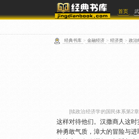
首页
经典书库
>
金融经济
>
经济类
>
政治
[续政治经济学的国民体系第2章
这样对待他们。汉撒商人这时
种勇敢气质，漳大的冒险与进