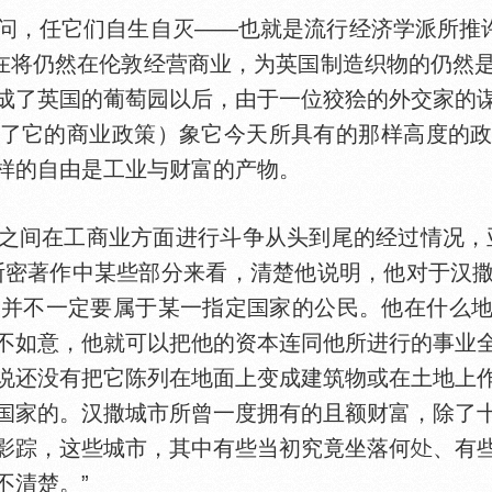
问，任它们自生自灭——也就是流行经济学派所推许
现在将仍然在伦敦经营商业，为英
制造织物的仍然
成了英
的葡萄园以后，由于一位狡狯的外交家的
了它的商业政策）象它今天所具有的那样高度的
样的自由是工业与财富的产物。
之间在工商业方面进行斗争从头到尾的经过情况，
斯密著作中某些部分来看，清楚他说明，他对于汉
“并不一定要属于某一指定
家的公民。他在什么
不如意，他就可以把他的资本连同他所进行的事业
说还没有把它陈列在地面上变成建筑物或在土地上
家的。汉撒城市所曾一度拥有的且额财富，除了
影踪，这些城市，其中有些当初究竟坐落何
、有
不清楚。”