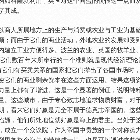
例如科隆就利用了英
对这个同盟的仇恨这一点而
享其成。
商人所属地方上的生产与消费或农业与工业为基础
顾；而由于它们的商业活动，外地农业的发展却受
内建立工业方便得多。波兰的农业、英
的牧羊业
它们数百年来所奉行的一个准则就是现代经济理论
与它们有买卖关系的
家把它们撵出了各
市场时
使它们的商业剩余资本在这些方面运用。结果这项
力量上都有了增进。这是一个显著的例证，说明纯
量。这些城市，由于专心致志地追求物质财富，对
期，看来它们好象是完全不属于德意志帝
的。这
谄媚，他们所
地位就好象是海上的君主。当
于
，成立一个众议院，作为帝
中贵族的一个对称势