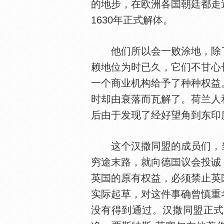
的地步，在欧洲各
朝廷都走
1630年正式解
。
他们所以会一败涂地，除了
赖地位为时已久，它们不甘心
一个商业机构给予了种种权益
时却由衰落而瓦解了。荷兰人
后由于发现了经好望角到东印
这个汉撒同盟的成员们，当
穷途末路，就向德
议会投诚
英
的原有权益，必须禁止英
实际起草，对这件事确曾慎重
没有得到通过。汉撒同盟正式