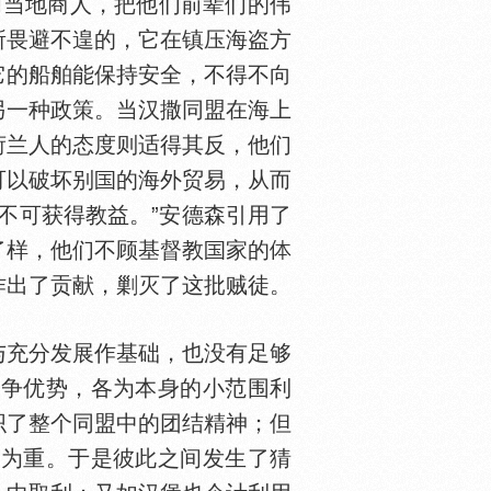
问当地商人，把他们前辈们的伟
所畏避不遑的，它在镇压海盗方
它的船舶能保持安全，不得不向
另一种政策。当汉撒同盟在海上
荷兰人的态度则适得其反，他们
可以破坏别
的海外贸易，从而
不可获得教益。”安德森引用了
了样，他们不顾基督教
家的
作出了贡献，剿灭了这批贼徒。
与充分发展作基础，也没有足够
互争优势，各为本身的小范围利
织了整个同盟中的团结精神；但
利为重。于是彼此之间发生了猜