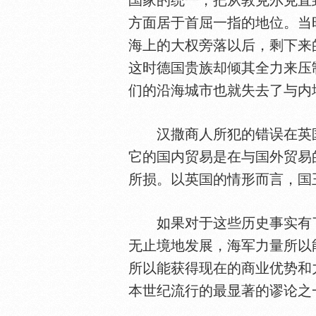
家的统一，把从敦克尔克直
方面居于首屈一指的地位。当
海上的大权旁落以后，剩下来
这时德
贵族却倾其全力来压
们的沿海城市也就失去了与内
汉撒商人所犯的错误在英
它的
内贸易是在与
外贸易
所损。以英
的情形而言，
如果对于这些历史事实有
无止境地发展，海军力量所以
所以能获得现在的商业优势和
本世纪流行的最显著的谬论之