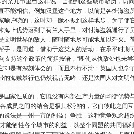
作的某几节里曾这样说，当他到这些城市游历，访
直不能相信。例如汉堡这个地方，以前是各
海盗
家喻户晓的，这时却一蹶不振到这样地步，为了使
来海上优势落到了荷兰人手里，对付海盗就通行了
是文明世界的敌人，随时随地尽可能地加以歼灭。
帮手，是同道，借助于这类人的活动，在承平时期
句支持这个政策的简括按语，“即使从仇敌
也未尝
它却是有深刻
会的，而且奉行不渝；英
人也学
带的海贼暴行也仍然视昔无睹，还是法
人对文明
是
家
质的，它既没有内部生产力量的均衡优势
各成员之间的结合是极其松弛的，它们彼此之间
的说法是一州一市的利益）争胜，这种竞争观念超
才能牺牲各个城市的利益，以整个同盟的共同福