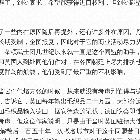
遍了，到
哀求，希望能获得进口权利，但到
碰
一些内在原因随后再提外，还有许多外在原因。丹
长期受制，企图报复，因此对于它的商业活动尽力
。条顿武士团几世纪以来就一直是这个同盟的助手
和英
人到
同他们作对，在各
朝廷上尽力排挤
度群岛的航线，他们受到了最严重的不利影响。
它们气焰方张的时候，从来就没有考虑到值得与
，告诉它，英
每年输出毛织品二十万匹，大部分
毛织品输入德
。据安德森的记载，德
议会即
考虑，但这位作家说明，只是由于当时英
驻德大
解散后一百五十年，汉撒各城市对于这个同盟昔