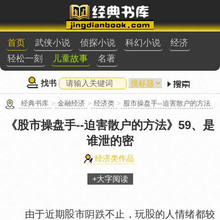
首页
武侠小说
侦探小说
科幻小说
经济
轻松一刻
儿童故事
名著
找书
经典书库
>
金融经济
>
经济类
>
股市操盘手--迫害散户的方法
>
《股市操盘手--迫害散户的方法》
59、是
谁泄的密
经济类作品
+大字阅读
由于近期
市
跌不止，玩
的人情绪都较