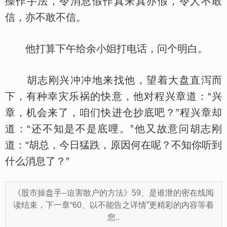
作手法，令消息假作真来真亦假，令人不敢
信，亦不敢不信。
他打算下午给余小
打电话，问个明白。
胡志刚兴冲冲地来找他，望着大盘直泻而
下，有种幸灾乐祸的快意，他对程兴章道：“兴
章，机会来了，咱们快进仓抄底吧？”程兴章却
道：“还不知是不是底哩。”他又故意问胡志刚
道：“胡总，今日猛跌，原因何在呢？不知你听到
什么消息了？”
《股市操盘手--迫害散户的方法》59、是谁泄的密在线阅
读结束，下一章“60、以不能告之详情”更精彩的内容等着
您..