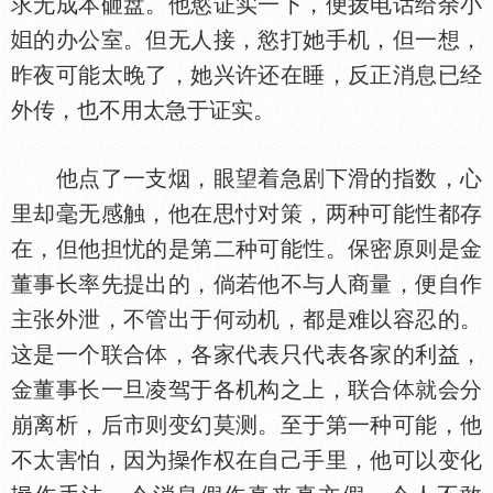
求无成本砸盘。他慾证实一下，便拨电话给余小
的办公室。但无人接，慾打她手机，但一想，
昨夜可能太晚了，她兴许还在睡，反正消息已经
外传，也不用太急于证实。
他点了一支烟，眼望着急剧下滑的指数，心
里却毫无感触，他在思忖对策，两种可能
都存
在，但他担忧的是第二种可能
。保密原则是金
董事长率先提出的，倘若他不与人商量，便自作
主张外泄，不管出于何动机，都是难以容忍的。
这是一个联合
，各家代表只代表各家的利益，
金董事长一旦凌驾于各机构之上，联合
就会分
崩离析，后市则变幻莫测。至于第一种可能，他
不太害怕，因为
作权在自己手里，他可以变化