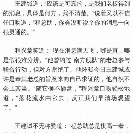
王建城道：“应该是可靠的，是我们老板得到
的消息，具
是何方，我不清楚。”说着又以不信
任口吻道：“程总助，你会没听说？你的消息一向
很灵通的。”
程兴章笑道：“现在消息满天飞，哪是真，哪
是假很难分辨。”他曾约过“南方舰队”的老总参与
联合行动，但对方谢绝了。他怀疑今日王建城或
许是奉其老总的旨意来向自己求证的，他自然不
会上其当。“随它砸不砸盘，”程兴章口吻轻松地
道，“落花流
由它去，反正我们早清场观望
了。”
王建城不无称赞道：“程总助总是棋高一着，