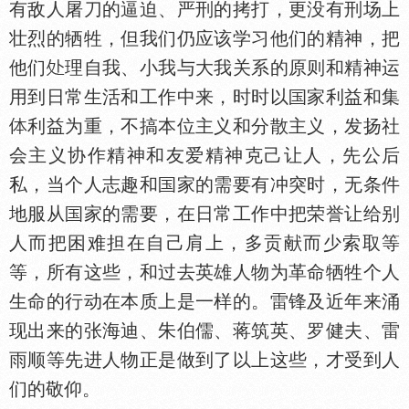
有敌人屠刀的逼迫、严刑的拷打，更没有刑场上
壮烈的牺牲，但我们仍应该学习他们的精神，把
他们
理自我、小我与大我关系的原则和精神运
用到日常生活和工作中来，时时以
家利益和集
利益为重，不搞本位主义和分散主义，发扬社
会主义协作精神和友爱精神克己让人，先公后
私，当个人志趣和
家的需要有冲突时，无条件
地服从
家的需要，在日常工作中把荣誉让给别
人而把困难担在自己肩上，多贡献而少索取等
等，所有这些，和过去英雄人物为革命牺牲个人
生命的行动在本质上是一样的。雷锋及近年来涌
现出来的张海迪、朱伯儒、蒋筑英、罗健夫、雷
雨顺等先进人物正是做到了以上这些，才受到人
们的敬仰。