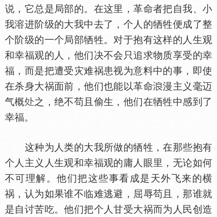
说，它总是局部的。在这里，革命者把自我、小
我溶进阶级的大我中去了，个人的牺牲便成了整
个阶级的一个局部牺牲。对于抱有这样的人生观
和幸福观的人，他们决不会只追求物质享受的幸
福，而是把遭受灾难祸患视为意料中的事，即使
在杀身大祸面前，他们也能以革命
漫主义毫迈
气概
之，绝不苟且偷生，他们在牺牲中感到了
幸福。
这种为人类的大我所做的牺牲，在那些抱有
个人主义人生观和幸福观的庸人眼里，无论如何
不可理解。他们把这些事看成是天外飞来的横
祸，认为如果谁不临难逃避，屈辱苟且，那谁就
是自讨苦吃。他们把个人甘受大祸而为人民创造