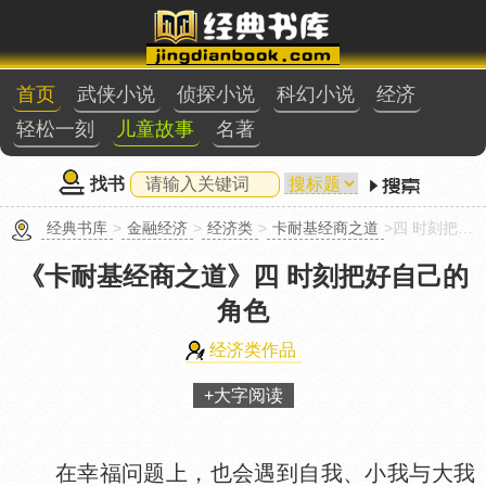
首页
武侠小说
侦探小说
科幻小说
经济
轻松一刻
儿童故事
名著
找书
经典书库
>
金融经济
>
经济类
>
卡耐基经商之道
>四 时刻把好自己的角色
《卡耐基经商之道》
四 时刻把好自己的
角色
经济类作品
+大字阅读
在幸福问题上，也会遇到自我、小我与大我