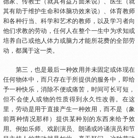
德家、传教士（就其有益方面来说）、医生（就
其有助于维护生命和
脑功效来说）、
育教师
和各种行当、科学和艺术的教师，以及学习者向
他们求教的劳动，任何人在整个一生中为求知或
培养自己或他人
力或脑力才能所花费的全部劳
动，都属于这一类。
第三，也是最后一种效用并未固定或
现在
任何物
中，而只存在于所提供的服务中，即给
予一种快乐，消除不便或痛苦，时间可长可短，
但不会使人或物的
质得到永久
改善。在这
里，劳动是用于直接产生一种效用，而不是（象
前两种情况那样）提供某种别的东西来给予效
用。例如乐师、戏剧演员、朗诵或吟诵演员和节