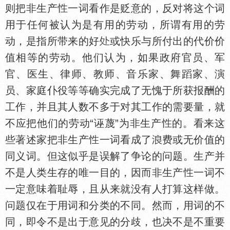
则把非生产
一词看作是贬意的，反对将这个词
用于任何被认为是有用的劳动，所谓有用的劳
动，是指所带来的好
或快乐与所付出的代价价
值相等的劳动。他们认为，如果政府官员、军
官、医生、律师、教师、音乐家、舞蹈家、演
员、家庭仆役等等确实完成了无愧于所获报酬的
工作，并且其人数不多于对其工作的需要量，就
不应把他们的劳动“诬蔑”为非生产
的。看来这
些著述家把非生产
一词看成了
费或无价值的
同义词。但这似乎是误解了争论的问题。生产并
不是人类生存的唯一目的，因而非生产
一词不
一定意味着耻辱，且从来就没有人打算这样做。
问题仅在于用词和分类的不同。然而，用词的不
同，即令不是出于意见的分歧，也决不是不重要