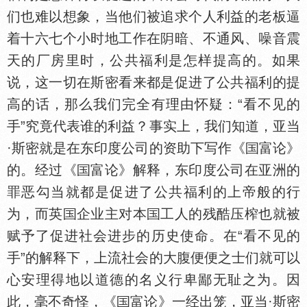
们也难以想象，当他们被追求个人利益的老板逼
着十六七个小时地工作在
暗、不通风、噪音震
天的厂房里时，公共福利是怎样提高的。如果
说，这一切在斯密看来都是促进了公共福利的提
高的话，那么我们完全有理由怀疑：“看不见的
手”究竟代表谁的利益？事实上，我们知道，亚当
·斯密就是在东印度公司的资助下写作《
富论》
的。经过《
富论》解释，东印度公司在亚洲的
罪恶勾当就都是促进了公共福利的上帝般的行
为，而英
企业主对本
工人的残酷压榨也就被
赋予了促进社会进步的历史使命。在“看不见的
手”的解释下，上流社会的大腹便便之士们就可以
心安理得地以道德的名义行卑鄙无耻之为。因
此，毫不奇怪，《
富论》一经出笼，亚当·斯密