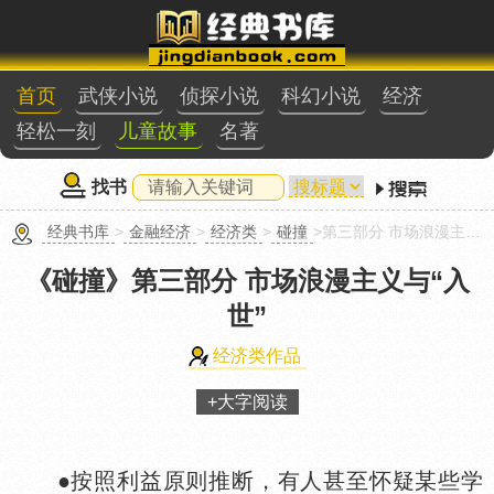
首页
武侠小说
侦探小说
科幻小说
经济
轻松一刻
儿童故事
名著
找书
经典书库
>
金融经济
>
经济类
>
碰撞
>第三部分 市场浪漫主义与“入世”
《碰撞》
第三部分 市场浪漫主义与“入
世”
经济类作品
+大字阅读
●按照利益原则推断，有人甚至怀疑某些学