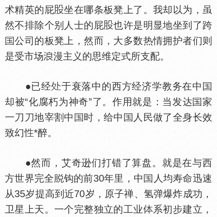
术精英的屁
坐在哪条板凳上了。我却以为，虽
然不排除个别人士的屁
也许是明显地坐到了跨
公司的板凳上，然而，大多数热情拥护者们则
是受市场
漫主义的思维定式所支配。
●已经
于衰落中的西方经济学教务在中
却被“化腐朽为神奇”了。作用就是：当发达
家
一刀刀地宰割中
时，给中
人民做了全身长效
致幻
*醉。
●然而，艾奇逊们打错了算盘。就是在与西
方世界完全
钩的前30年里，中
人均寿命迅速
从35岁提高到近70岁，原子禅、氢弹爆炸成功，
卫星上天。一个完整独立的工业
系初步建立，