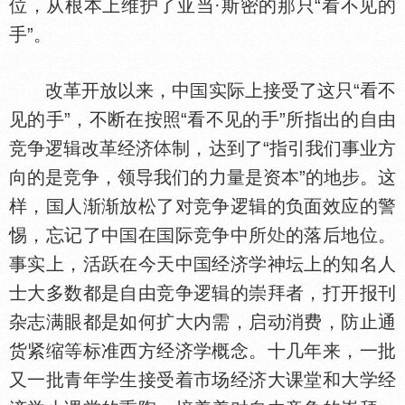
位，从根本上维护了亚当·斯密的那只“看不见的
手”。
改革开放以来，中
实际上接受了这只“看不
见的手”，不断在按照“看不见的手”所指出的自由
竞争逻辑改革经济
制，达到了“指引我们事业方
向的是竞争，领导我们的力量是资本”的地步。这
样，
人渐渐放松了对竞争逻辑的负面效应的警
惕，忘记了中
在
际竞争中所
的落后地位。
事实上，活跃在今天中
经济学神坛上的知名人
士大多数都是自由竞争逻辑的崇拜者，打开报刊
杂志满眼都是如何扩大内需，启动消费，防止通
货紧缩等标准西方经济学概念。十几年来，一批
又一批青年学生接受着市场经济大课堂和大学经