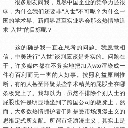
很多朋友问我，既然中
企业的竞争力还很
弱，为什么我们还要非“入世”不可呢？为什么中
的学术界、新闻界甚至实业界会那么热情地追
求“入世”的目标呢？
这的确是我一直在思考的问题。我愿意相
信，中美进行“入世”谈判应该是务实的。问题在
于，许多媒
都在不务实地把加入wto渲染成一
件有百利而无一害的大好事。按照利益原则推
断，有的人甚至怀疑某些学术精英的屁
坐在哪
条板凳上了。我却以为，虽然不排除个别人士的
屁
也许是明显地坐到了跨
公司的板凳上，然
而，大多数热情拥护者们则是受市场
漫主义的
思维定式所支配。所谓市场
漫主义，其实上是