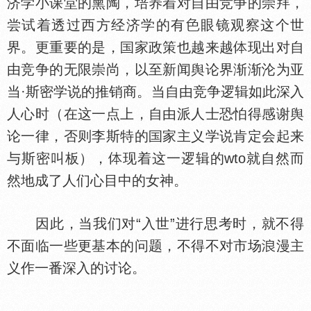
济学小课堂的熏陶，培养着对自由竞争的崇拜，
尝试着透过西方经济学的有
眼镜观察这个世
界。更重要的是，
家政策也越来越
现出对自
由竞争的无限崇尚，以至新闻舆论界渐渐沦为亚
当·斯密学说的推销商。当自由竞争逻辑如此深入
人心时（在这一点上，自由派人士恐怕得感谢舆
论一律，否则李斯特的
家主义学说肯定会起来
与斯密叫板），
现着这一逻辑的wto就自然而
然地成了人们心目中的女神。
因此，当我们对“入世”进行思考时，就不得
不面临一些更基本的问题，不得不对市场
漫主
义作一番深入的讨论。