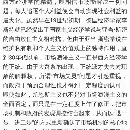
西方经济学的精髓，即相信市场能解决一切问
题，每人追逐个人利益便会自动实现社会利益的
最大化。虽然早在19世纪初期，德
经济学家李
斯特就已经提出了
家主义经济学说与亚当·斯密
的自由放任主义相对抗，但由于亚当·斯密学说在
维护私有制和个人主义价值观上的独特作用，直
到30年代以前，市场
漫主义一直是西方经济学
的正统。由于大萧条的出现，正统派才失去对现
象的解释权，所谓“市场失灵”问题才引起重视，
而政府干预的合理
也才得到一定程度的认可。
即使如此，凯恩斯主义也不是对市场
漫主义的
全面否定，而只是在一定程度上作了修正，把市
场机制和政府的宏观调控结合起来，从而以“退一
步、进二步”的方式重新确认了市场机制的核心地