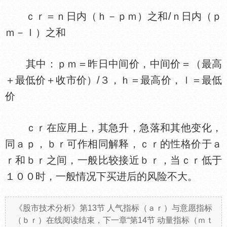
ｃｒ＝ｎ日内（ｈ－ｐｍ）之和/ｎ日内（ｐ
ｍ－ｌ）之和
其中：ｐｍ＝昨日中间价，中间价＝（最高
＋最低价＋收市价）/３，ｈ＝最高价，ｌ＝最低
价
ｃｒ在应用上，其急升，急落和其他变化，
同ａｐ，ｂｒ可作相同解释，ｃｒ的
格价于ａ
ｒ和ｂｒ之间，一般比较接近ｂｒ，当ｃｒ低于
１００时，一般情况下买进后的风险不大。
《股市技术分析》第13节 人气指标（ａｒ）与意愿指标
（ｂｒ）在线阅读结束，下一章“第14节 动量指标（ｍｔ