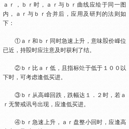
ａｒ，ｂｒ时，ａｒ与ｂｒ曲线应绘于同一图
内，ａｒ与ｂｒ合并后，应用及研判的法则如
下：
①ａｒ和ｂｒ同时急速上升，意味
价
位
已近，持
时应注意及时获利了结。
②ｂｒ比ａｒ低，且指标
于低于１００以
下时，可考虑逢低买进。
③ｂｒ从高
回跌，跌幅达１．２时，若ａ
ｒ无警戒讯号出现，应逢低买进。
④ｂｒ急速上升，ａｒ盘整小回时，应逢高