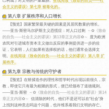
己构成了对文明的严重威胁。
在线阅读《致命的自负——社
会主义的谬误》第七章 被毒化的..
第八章 扩展秩序和人口增长
【预览】国家繁荣最关键的因素是其居民数量的增长。
——亚当·斯密马尔萨斯主义恐慌症：对人口过剩
～✿《致命
的自负——社会主义的谬误》第13章正文内容✿～
度为欧洲
农民对引进城市资本主义做出反应的事例提供进一步的佐
证，它表明，人们如果有选择权的话，他们通常会选择文
明。
在线阅读《致命的自负——社会主义的谬误》第八章 扩
展秩序..
第九章 宗教与传统的守护者
【预览】在矫揉造作的理性和哲学时代出现以前很久，宗
教，即使它只有最为粗陋的形式，便已经颁布了道德规则。
——亚当·斯密
～✿《致命的自负——社会主义的谬误》第14
章正文内容✿～
信清除的时代，他们不是还可以在“社会”身
上找到这种意志吗这个问题，也许维系着我们文明的存亡。