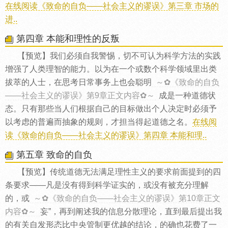
在线阅读《致命的自负——社会主义的谬误》第三章 市场的
进..
第四章 本能和理性的反叛
【预览】我们必须自我警惕，切不可认为科学方法的实践
增强了人类理智的能力。以为在一个或数个科学领域里出类
拔萃的人士，在思考日常事务上也会聪明
～✿《致命的自负
——社会主义的谬误》第9章正文内容✿～
成是一种道德状
态。只有那些当人们根据自己的目标做出个人决定时必须予
以考虑的普遍而抽象的规则，才担当得起道德之名。
在线阅
读《致命的自负——社会主义的谬误》第四章 本能和理..
第五章 致命的自负
【预览】传统道德无法满足理性主义的要求前面提到的四
条要求——凡是没有得到科学证实的，或没有被充分理解
的，或
～✿《致命的自负——社会主义的谬误》第10章正文
内容✿～
妄”，再到阐述我的信息分散理论，直到最后提出我
的有关自发形态比中央管制更优越的结论，的确也花费了一