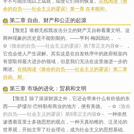
乎不可能出现以上成就，或使它们得到恢复。
在线阅读《致
命的自负——社会主义的谬误》第一章 在本能和..
第二章 自由、财产和公正的起源
【预览】谁都无权既攻击分立的财产又自称看重文明。这
两种现象的历史是不能割裂的。——亨利·梅因因此，
～
✿《致命的自负——社会主义的谬误》第7章正文内容✿～
，
它也会使人产生误解。其实这是在自发秩序中的政府框架内
有望取得最大进步的领域，但是我们无法在这里做进一步的
阐述。
在线阅读《致命的自负——社会主义的谬误》第二章
自由、财..
第三章 市场的进化：贸易和文明
【预览】除了滚滚财源之外，它还会带来什么有价值的东
西——萨缪尔·巴特勒有商业的地方，便有美德。
～✿《致命
的自负——社会主义的谬误》第8章正文内容✿～
一种依然
渗透着亚里士多德思想的观点，一种天真幼稚的、泛灵论的
世界观，开始主宰了社会理论，成为社会主义的思想基础。