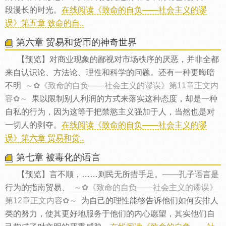
段漫长的时光。
在线阅读《致命的自负——社会主义的谬
误》第五章 致命的自..
第六章 贸易和货币的神奇世界
【预览】对商业现象的鄙视对市场秩序的厌恶，并非全都
来自认识论、方法论、理性和科学的问题。还有一种更晦暗
不明
～✿《致命的自负——社会主义的谬误》第11章正文内
容✿～
果以限制别人利润的方式来落实这种态度，却是一种
自私的行为，因为这等于把禁慾主义强加于人，当然也是对
一切人的剥夺。
在线阅读《致命的自负——社会主义的谬
误》第六章 贸易和货..
第七章 被毒化的语言
【预览】言不顺，……则民无所措手足。——孔子语言是
行为的指南贸易、
～✿《致命的自负——社会主义的谬误》
第12章正文内容✿～
为自己的理性能够告诉他们如何安排人
类的努力，使其更好地服务于他们的内心愿望，其实他们自