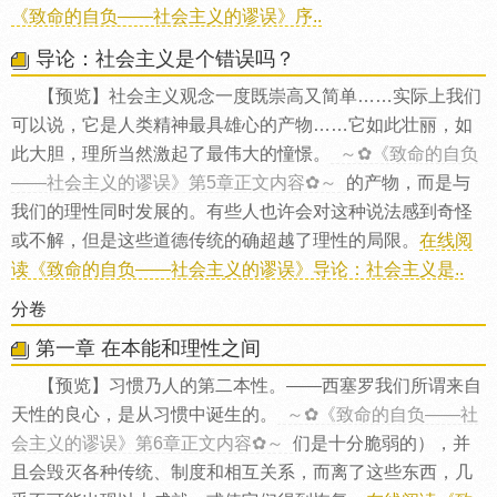
《致命的自负——社会主义的谬误》序..
导论：社会主义是个错误吗？
【预览】社会主义观念一度既崇高又简单……实际上我们
可以说，它是人类精神最具雄心的产物……它如此壮丽，如
此大胆，理所当然激起了最伟大的憧憬。
～✿《致命的自负
——社会主义的谬误》第5章正文内容✿～
的产物，而是与
我们的理性同时发展的。有些人也许会对这种说法感到奇怪
或不解，但是这些道德传统的确超越了理性的局限。
在线阅
读《致命的自负——社会主义的谬误》导论：社会主义是..
分卷
第一章 在本能和理性之间
【预览】习惯乃人的第二本性。——西塞罗我们所谓来自
天性的良心，是从习惯中诞生的。
～✿《致命的自负——社
会主义的谬误》第6章正文内容✿～
们是十分脆弱的），并
且会毁灭各种传统、制度和相互关系，而离了这些东西，几