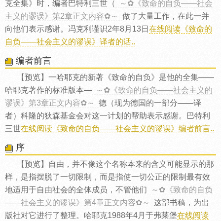
克全集》时，编者巴特利三世（
～✿《致命的自负——社会
主义的谬误》第2章正文内容✿～
做了大量工作，在此一并
向他们表示感谢。冯克利谨识2年8月13日
在线阅读《致命的
自负——社会主义的谬误》译者的话..
编者前言
【预览】一哈耶克的新著《致命的自负》是他的全集——
哈耶克著作的标准版本—
～✿《致命的自负——社会主义的
谬误》第3章正文内容✿～
德（现为德国的一部分——译
者）科隆的狄森基金会对这一计划的帮助表示感谢。巴特利
三世
在线阅读《致命的自负——社会主义的谬误》编者前言..
序
【预览】自由，并不像这个名称本来的含义可能显示的那
样，是指摆脱了一切限制，而是指使一切公正的限制最有效
地适用于自由社会的全体成员，不管他们
～✿《致命的自负
——社会主义的谬误》第4章正文内容✿～
这部书稿，为出
版社对它进行了整理。哈耶克1988年4月于弗莱堡
在线阅读