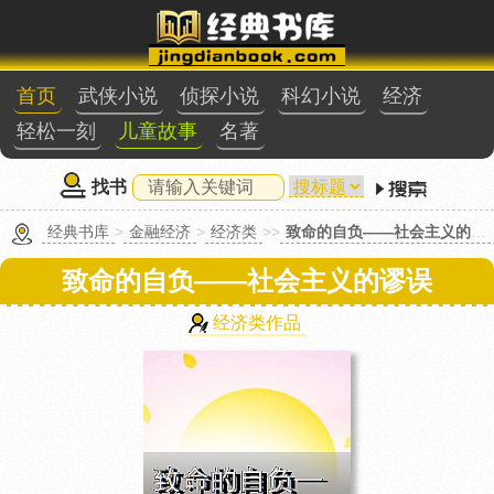
首页
武侠小说
侦探小说
科幻小说
经济
轻松一刻
儿童故事
名著
找书
经典书库
>
金融经济
>
经济类
>>
致命的自负——社会主义的谬误
致命的自负——社会主义的谬误
经济类作品