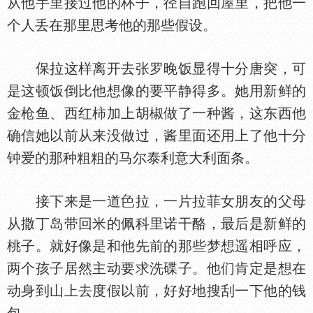
从他手里接过他的杯子，径自跑回屋里，把他一
个人丢在那里思考他的那些假设。
保拉这样离开去张罗晚饭显得十分唐突，可
是这顿饭倒比他想像的要平静得多。她用新鲜的
金枪鱼、西红柿加上胡椒做了一种酱，这东西他
确信她以前从来没做过，酱里面还用上了他十分
钟爱的那种粗粗的马尔泰利意大利面条。
接下来是一道
拉，一片拉菲女朋友的父母
从撒丁岛带回米的佩科里诺干酪，最后是新鲜的
桃子。就好像是和他先前的那些梦想遥相呼应，
两个孩子居然主动要求洗碟子。他们肯定是想在
动身到山上去度假以前，好好地搜刮一下他的钱