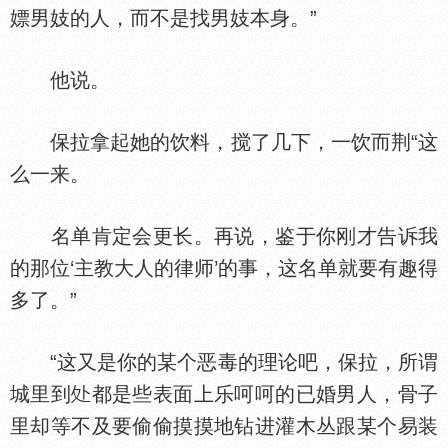
嫖男妓的人，而不是找男妓本身。”
他说。
保拉拿起她的饮料，搅了几下，一饮而荆“这
么一来。
名单肯定会更长。再说，鉴于你刚才告诉我
的那位‘主教大人的律师’的事，这名单就要有趣得
多了。”
“这又是你的某个恶毒的理论吧，保拉，所谓
城里到
都是些表面上乐呵呵的已婚男人，骨子
里却等不及要偷偷摸摸地钻进灌木丛跟某个易装