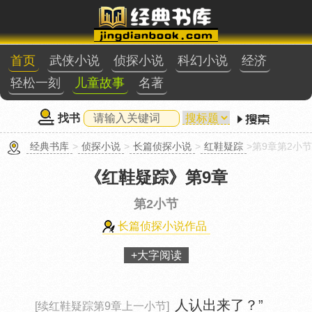
首页
武侠小说
侦探小说
科幻小说
经济
轻松一刻
儿童故事
名著
找书
经典书库
>
侦探小说
>
长篇侦探小说
>
红鞋疑踪
>第9章第2小节
《红鞋疑踪》
第9章
第2小节
长篇侦探小说作品
+大字阅读
人认出来了？”
[续红鞋疑踪第9章上一小节]