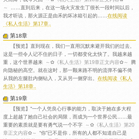
～
……直到后来，在这一场火灾发生丁很长一段时间以后，
我才听说，那火源正是由禾的坏冰箱引起的……
在线阅读
《私人生活》第17章..
第18章
【预览】直到现在，我们一直用沉默来避开我们的过去。
这是一些令人记不住的日子，一切都变化太快了。我越来越
重，这个世界越来
～✿《私人生活》第19章正文内容✿～
腾
向隐秘的高空。就在这时，那一颗来路不明的流弹不偏不倚
从我的左腿肚内侧钻入，又从另一侧穿出。
在线阅读《私人
生活》第18章..
第19章
【预览】“一个人凭良心行事的能力，取决于她在多大程
度上超越了她自己社会的局限，而成为一个世界公民……最
重要的素质就是要有勇气说一个不字
～✿《私人生活》第20
章正文内容✿～
“你”已不是你，所有的人都不知道自己是