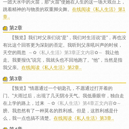
一团大水中的火苗，那“火苗”使她在人生的这一场大戏台上，
跳着精神的与物质的双重脚尖舞。
在线阅读《私人生活》第1
章..
第2章
【预览】我们对父亲们说“是”，我们对生活说“是”，再也没
有比这个回答更为深刻的否定。我听到父亲吼叫声的时候，
天空的雨忽
～✿《私人生活》第3章正文内容✿～
我让他
走。我要报仇”说完，我就头也不回地跑了。“他”，当然是指
我父亲。
在线阅读《私人生活》第2章..
第3章
【预览】“情愿通过一个钥匙孔，不愿通过打开着的
门。”大雨过后，出现了几天阴冷天气。我低垂眼帘，独自走
在上学的路上，过来
～✿《私人生活》第4章正文内容✿～
膀。我忽然有了一种莫名的胜利感。但是，这胜利感是什
么，我一点也搞不清楚。
在线阅读《私人生活》第3章..