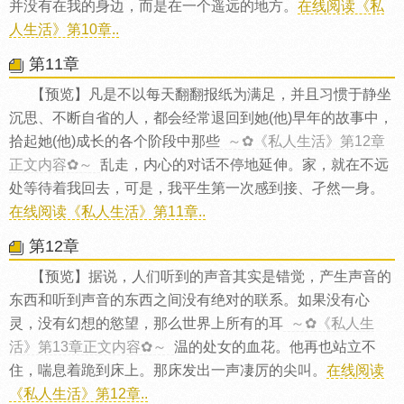
并没有在我的身边，而是在一个遥远的地方。
在线阅读《私
人生活》第10章..
第11章
【预览】凡是不以每天翻翻报纸为满足，并且习惯于静坐
沉思、不断自省的人，都会经常退回到她(他)早年的故事中，
拾起她(他)成长的各个阶段中那些
～✿《私人生活》第12章
正文内容✿～
乱走，内心的对话不停地延伸。家，就在不远
处等待着我回去，可是，我平生第一次感到接、孑然一身。
在线阅读《私人生活》第11章..
第12章
【预览】据说，人们听到的声音其实是错觉，产生声音的
东西和听到声音的东西之间没有绝对的联系。如果没有心
灵，没有幻想的慾望，那么世界上所有的耳
～✿《私人生
活》第13章正文内容✿～
温的处女的血花。他再也站立不
住，喘息着跪到床上。那床发出一声凄厉的尖叫。
在线阅读
《私人生活》第12章..