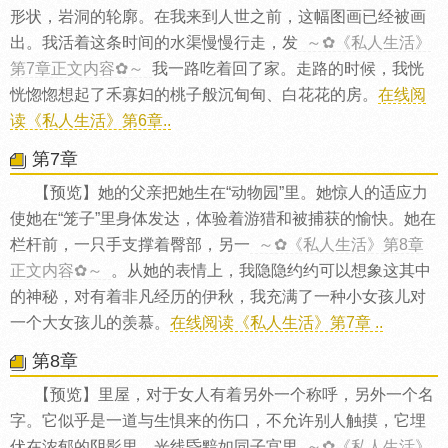
形状，岩洞的轮廓。在我来到人世之前，这幅图画已经被画
出。我活着这条时间的水渠慢慢行走，发
～✿《私人生活》
第7章正文内容✿～
我一路吃着回了家。走路的时候，我恍
恍惚惚想起了禾寡妇的桃子般沉甸甸、白花花的房。
在线阅
读《私人生活》第6章..
第7章
【预览】她的父亲把她生在“动物园”里。她惊人的适应力
使她在“笼子”里身体发达，体验着游猎和被捕获的愉快。她在
栏杆前，一只手支撑着臀部，另一
～✿《私人生活》第8章
正文内容✿～
。从她的表情上，我隐隐约约可以想象这其中
的神秘，对有着非凡经历的伊秋，我充满了一种小女孩儿对
一个大女孩儿的羡慕。
在线阅读《私人生活》第7章 ..
第8章
【预览】里屋，对于女人有着另外一个称呼，另外一个名
字。它似乎是一道与生惧来的伤口，不允许别人触摸，它埋
伏在浓郁的阴影里，光线昏黯如同子宫里
～✿《私人生活》