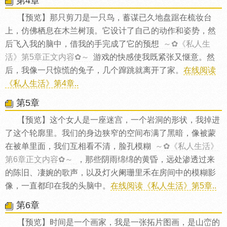
第4章
【预览】那只剪刀是一只鸟，蓄谋已久地盘踞在梳妆台
上，仿佛栖息在木兰树顶。它设计了自己的动作和姿势，然
后飞入我的脑中，借我的手完成了它的预想
～✿《私人生
活》第5章正文内容✿～
游戏的快感使我既紧张又惬意。然
后，我像一只惊慌的兔子，几个蹿跳就离开了家。
在线阅读
《私人生活》第4章..
第5章
【预览】这个女人是一座迷宫，一个岩洞的形状，我掉进
了这个轮廓里。我们的身边狭窄的空间布满了黑暗，像被蒙
在被单里面，我们互相看不清，脸孔模糊
～✿《私人生活》
第6章正文内容✿～
，那些阴雨绵绵的黄昏，远处渗透过来
的陈旧、凄婉的歌声，以及灯火阑珊里禾在房间中的模糊影
像，一直都印在我的头脑中。
在线阅读《私人生活》第5章..
第6章
【预览】时间是一个画家，我是一张拓片图画，是山峦的