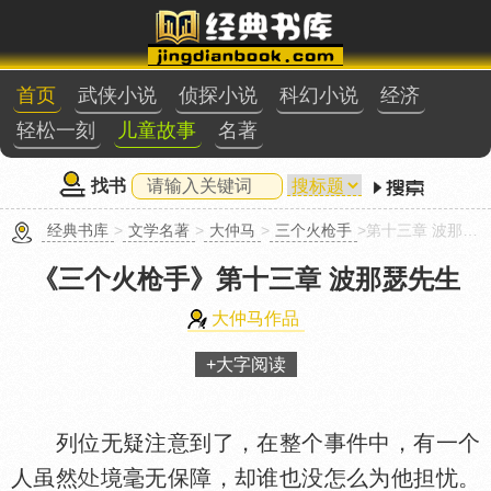
首页
武侠小说
侦探小说
科幻小说
经济
轻松一刻
儿童故事
名著
找书
经典书库
>
文学名著
>
大仲马
>
三个火枪手
>第十三章 波那瑟先生
《三个火枪手》
第十三章 波那瑟先生
大仲马作品
+大字阅读
列位无疑注意到了，在整个事件中，有一个
人虽然
境毫无保障，却谁也没怎么为他担忧。