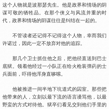
这个人物就是波那瑟先生。他是政界和情场的
谋可敬的牺牲品。在那个侠义与风流并重的时
代，政界和情场的
谋往往是纠结在一起的。
不管读者还记得不记得这个人物，幸而我们
许诺过，因此一定不放弃对他的追踪。
那几个卫士抓住他之后，把他径直送到巴士
底狱。领着他经过一小队正在给火枪装弹葯的士
兵面前，吓得他浑身直哆嗦。
他被推进一间半地下坑道式的囚室。那些把
他带来的人，立刻以最下流的语言谩骂他，以最
野蛮的方式对待他。狱卒们看见交到他们手里的