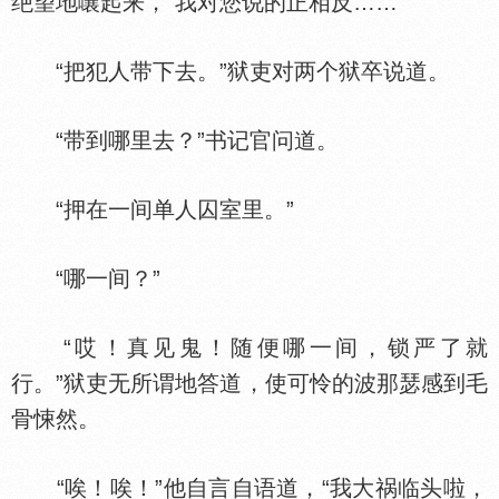
绝望地嚷起来，“我对您说的正相反……”
“把犯人带下去。”狱吏对两个狱卒说道。
“带到哪里去？”书记官问道。
“押在一间单人囚室里。”
“哪一间？”
“哎！真见鬼！随便哪一间，锁严了就
行。”狱吏无所谓地答道，使可怜的波那瑟感到毛
骨悚然。
“唉！唉！”他自言自语道，“我大祸临头啦，