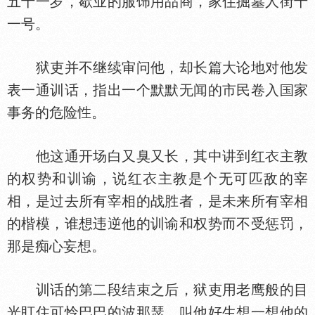
五十一岁，歇业的服饰用品商，家住掘墓人街十
一号。
狱吏并不继续审问他，却长篇大论地对他发
表一通训话，指出一个默默无闻的市民卷入
家
事务的危险
。
他这通开场白又臭又长，其中讲到红
主教
的权势和训谕，说红
主教是个无可匹敌的宰
相，是过去所有宰相的战胜者，是未来所有宰相
的楷模，谁想违逆他的训谕和权势而不受惩罚，
那是痴心妄想。
训话的第二段结束之后，狱吏用老鹰般的目
光盯住可怜巴巴的波那瑟，叫他好生想一想他的