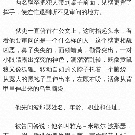
两名狱卒把犯人带到桌子前面，见狱吏挥了
挥手，便连忙退到听不见审问的地方。
狱吏一直俯首在公文上，这时抬起头来，看
看他要审问的是一个什么样的人。这个狱吏相貌
凶恶，鼻子尖尖的，面颊蜡黄，颧骨突出，一对
小眼睛露出探究的神
，滴溜溜乱转，既像黄鼠
狼又像狐狸。转动自如的长脖子托着一个脑袋，
从宽大的黑袍子里伸出来，左顾右盼，活像从背
甲里伸出来的乌
脑袋。
他先问波那瑟姓名、年龄、职业和住址。
被告回答说：他名叫雅克－米歇尔·波那瑟，