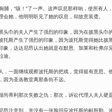
脯，“咳！”了一声。这声叹息那样响，使所有人
理会她，他明明听见了她的叹息，却故意装聋。
头巾的夫人产生了强烈的印象，因为在披黑头巾的
波托斯产生了强烈的印象，因为波托斯觉得她比披
印象，达达尼昂认出她就是在默恩、加莱和杜弗尔
拉迪。
，一面继续观察波托斯的把戏，觉得挺有意思。他
，因为圣洛教堂离那条街不远。
尚蒂利那次失败之仇；那次，诉讼代理人夫人硬是
昂注意到，并没有一张脸回应波托斯的献殷勤。波