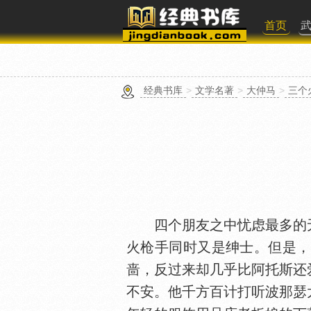
首页
经典书库
>
文学名著
>
大仲马
>
三个
四个朋友之中忧虑最多的无
火枪手同时又是绅士。但是，
啬，反过来却几乎比阿托斯还
不安。他千方百计打听波那瑟