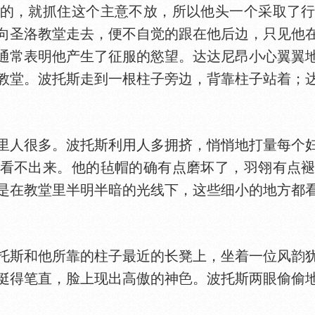
，就抓住这个主意不放，所以他头一个采取了行
向圣洛教堂走去，便不自觉的跟在他后边，只见他
通常表明他产生了征服的慾望。达达尼昂小心翼翼
教堂。波托斯走到一根柱子旁边，背靠柱子站着；
人很多。波托斯利用人多拥挤，悄悄地打量每个妇
看不出来。他的毡帽的确有点磨坏了，羽翎有点
是在教堂里半明半暗的光线下，这些细小的地方都
斯和他所靠的柱子最近的长凳上，坐着一位风韵犹
挺得笔直，脸上现出高傲的神
。波托斯两眼偷偷