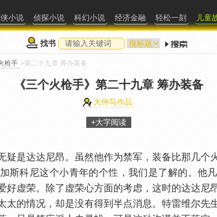
武侠小说
侦探小说
科幻小说
经济金融
轻松一刻
儿童
找书
火枪手
>第二十九章 筹办装备
《三个火枪手》
第二十九章 筹办装备
大仲马作品
+大字阅读
疑是达达尼昂。虽然他作为禁军，装备比那几个火
加斯科尼这个小青年的个
，我们是了解的。他
爱好虚荣。除了虚荣心方面的考虑，这时的达达尼
太太的情况，却是没有得到半点消息。特雷维尔先