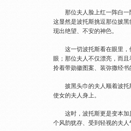
那位夫人脸上红一阵白一阵
这显然是波托斯挑逗那位披黑
现出绝望、不安的神
。
这一切波托斯看在眼里，他
眼；那位夫人不仅漂亮，而且
拎着带勋徽图案、装弥撒经书
披黑头巾的夫人顺着波托斯
使女的夫人身上。
这时，波托斯更是变本加厉
个风韵犹存、受到轻视的夫人