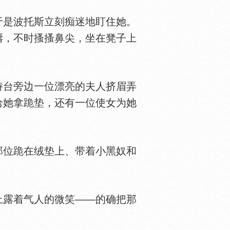
是波托斯立刻痴迷地盯住她。
，不时搔搔鼻尖，坐在凳子上
诗台旁边一位漂亮的夫人挤眉弄
给她拿跪垫，还有一位使女为她
位跪在绒垫上、带着小黑奴和
上露着气人的微笑——的确把那