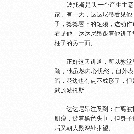
波托斯是头一个产生主意的
家。有一天，达达尼昂看见他
子，捻捻
下的短须，这动作
看见他。达达尼昂跟着他进了
柱子的另一面。
正好这天讲道，所以教堂里
顾，他虽然内心忧愁，但外表
暗，花边也有点不成形了，但
武的波托斯。
达达尼昂注意到：在离波托
肌瘦，披着黑
头巾，但身子
后又朝大殿深
张望。