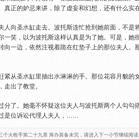
、真正的妒忌来讲，除了虚妄和幻想，还有什么实
夫人向圣
缸走去。波托斯连忙抢到她前面，不是
尔一笑，以为波托斯这样认真是为了她。可是，她
转向一边，依然注视着跪在红垫子上的那位夫人。
赶紧从圣
缸里抽出
淋淋的手。那位花容月貌的
，走出了教堂。
分了。她毫不怀疑这位夫人与波托斯两个人勾勾搭
过是位诉讼代理人夫人，……
三个火枪手第二十九章 筹办装备未完，请进入下一小节继续阅读.