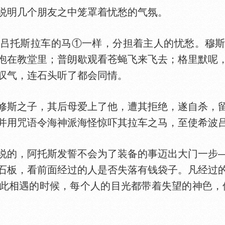
明几个朋友之中笼罩着忧愁的气氛。
托斯拉车的马①一样，分担着主人的忧愁。穆斯
泡在教堂里；普朗歇观看苍蝇飞来飞去；格里默呢
叹气，连石头听了都会同情。
修斯之子，其后母爱上了他，遭其拒绝，遂自杀，
并用咒语令海神派海怪惊吓其拉车之马，至使希波
的，阿托斯发誓不会为了装备的事迈出大门一步—
石板，看前面经过的人是否失落有钱袋子。凡经过
此相遇的时候，每个人的目光都带着失望的神
，