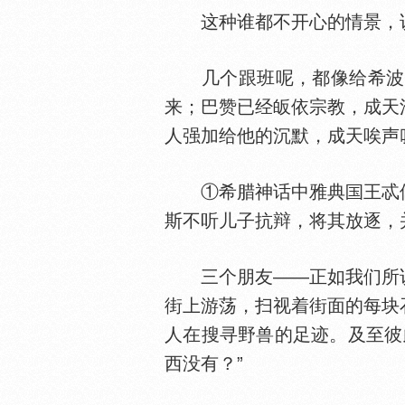
这种谁都不开心的情景，说
几个跟班呢，都像给希波吕
来；巴赞已经皈依宗教，成天
人强加给他的沉默，成天唉声
①希腊神话中雅典
王忒
斯不听儿子抗辩，将其放逐，
三个朋友——正如我们所说
街上游荡，扫视着街面的每块
人在搜寻野兽的足迹。及至彼
西没有？”