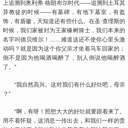
上追溯到奥利弗·格朗布尔时代——追溯到土耳其
异教徒的时候——有墓碑，有地下墓室，有盔
饰，有盾徽，天知道还有些什么。在圣·查理斯的
时候，我们家被封为王家橡树骑士，我们本来的
名字叫德贝维尔！……难道这还不使你心里头激
动吗？就是因为这个你父
才坐着马车回家的；
倒不是因为他喝酒喝醉了，别人倒说他喝醉酒
了。”
“我自然高兴。这对我们有什么好
吧，母
？”
“啊，有呀！照想大大的好
就要跟着来了。
用不着怀疑，这消息一传出去，和我们一样的贵