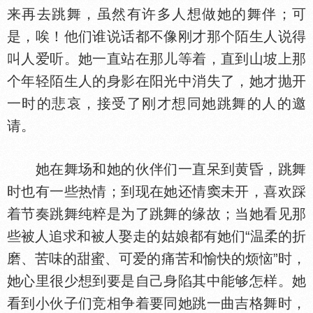
来再去跳舞，虽然有许多人想做她的舞伴；可
是，唉！他们谁说话都不像刚才那个陌生人说得
叫人爱听。她一直站在那儿等着，直到山坡上那
个年轻陌生人的身影在阳光中消失了，她才抛开
一时的悲哀，接受了刚才想同她跳舞的人的邀
请。
她在舞场和她的伙伴们一直呆到黄昏，跳舞
时也有一些热情；到现在她还情窦未开，喜欢踩
着节奏跳舞纯粹是为了跳舞的缘故；当她看见那
些被人追求和被人娶走的姑娘都有她们“温柔的折
磨、苦味的甜蜜、可爱的痛苦和愉快的烦恼”时，
她心里很少想到要是自己身陷其中能够怎样。她
看到小伙子们竞相争着要同她跳一曲吉格舞时，