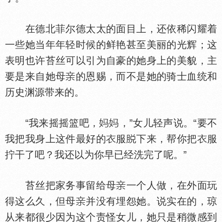
在德北菲尔德太太的面目上，还依稀闪耀着
一些她当年年轻时候的鲜艳甚至美丽的光辉；这
表明也许苔丝可以引为自豪的她身上的美貌，主
要是来自她母
的恩赐，而不是她的骑士血统和
历史渊源带来的。
“我来摇摇篮吧，
，”女儿轻声说。“要不
我把我身上这件最好的
服
下来，帮你把
服
拧干了吧？我还以为你早已经洗完了呢。”
苔丝把家务事留给母
一个人做，在外面玩
得这么久，但母
并没有埋怨她。说实在的，琼
从来都很少因为这个责怪女儿，她只是稍微感到