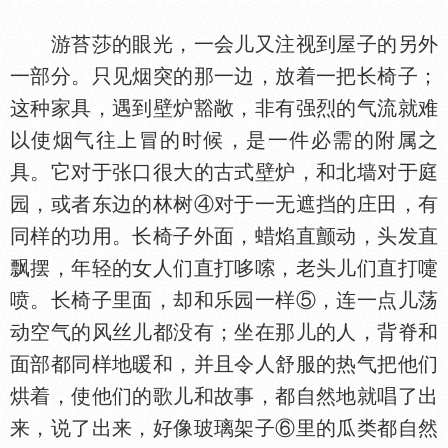
游苔莎的眼光，一会儿又注视到屋子的另外
一部分。只见烟突的那一边，放着一把长椅子；
这种家具，遇到壁炉豁敞，非有强烈的气流就难
以使烟气往上冒的时候，是一件必需的附属之
具。它对于张口很大的古式壁炉，和北墙对于庭
园，或者东边的林树④对于一无遮挡的庄田，有
同样的功用。长椅子外面，蜡焰直颤动，头发直
飘摆，年轻的女人们直打哆嗦，老头儿们直打嚏
喷。长椅子里面，却和乐园一样⑤，连一点儿荡
动空气的风丝儿都没有；坐在那儿的人，背脊和
面部都同样地暖和，并且令人舒服的热气把他们
烘着，使他们的歌儿和故事，都自然地就唱了出
来，说了出来，好像玻璃架子⑥里的瓜类都自然