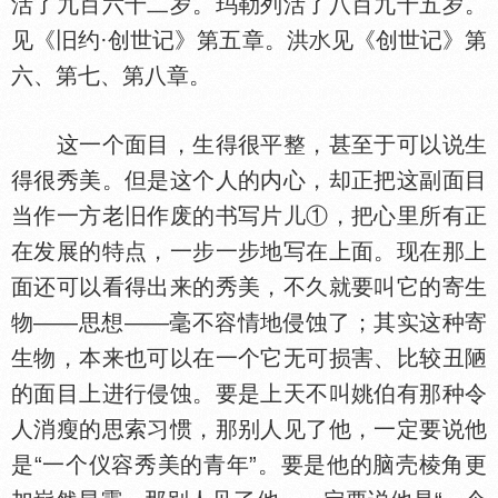
活了九百六十二岁。玛勒列活了八百九十五岁。
见《旧约·创世记》第五章。洪
见《创世记》第
六、第七、第八章。
这一个面目，生得很平整，甚至于可以说生
得很秀美。但是这个人的内心，却正把这副面目
当作一方老旧作废的书写片儿①，把心里所有正
在发展的特点，一步一步地写在上面。现在那上
面还可以看得出来的秀美，不久就要叫它的寄生
物——思想——毫不容情地侵蚀了；其实这种寄
生物，本来也可以在一个它无可损害、比较丑陋
的面目上进行侵蚀。要是上天不叫姚伯有那种令
人消瘦的思索习惯，那别人见了他，一定要说他
是“一个仪容秀美的青年”。要是他的脑壳棱角更