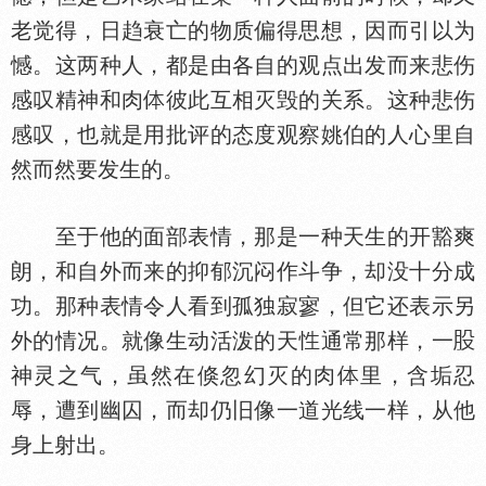
老觉得，日趋衰亡的物质偏得思想，因而引以为
憾。这两种人，都是由各自的观点出发而来悲伤
感叹精神和肉
彼此互相灭毁的关系。这种悲伤
感叹，也就是用批评的态度观察姚伯的人心里自
然而然要发生的。
至于他的面部表情，那是一种天生的开豁爽
朗，和自外而来的抑郁沉闷作斗争，却没十分成
功。那种表情令人看到孤独寂寥，但它还表示另
外的情况。就像生动活泼的天
通常那样，一
神灵之气，虽然在倏忽幻灭的肉
里，含垢忍
辱，遭到幽囚，而却仍旧像一道光线一样，从他
身上射出。