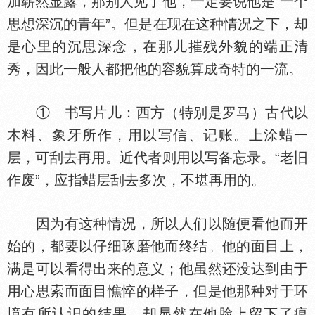
加崭然显露，那别人见了他，一定要说他是“一个
思想深沉的青年”。但是在现在这种情况之下，却
是心里的沉思深念，在那儿摧残外貌的端正清
秀，因此一般人都把他的容貌算成奇特的一流。
① 书写片儿：西方（特别是罗马）古代以
木料、象牙所作，用以写信、记账。上涂蜡一
层，可刮去再用。近代者则用以写备忘录。“老旧
作废”，应指蜡层刮去多次，不堪再用的。
因为有这种情况，所以人们以随便看他而开
始的，都要以仔细琢磨他而终结。他的面目上，
满是可以看得出来的意义；他虽然还没达到由于
用心思索而面目憔悴的样子，但是他那种对于环
境有所认识的结果，却显然在他脸上留下了痕