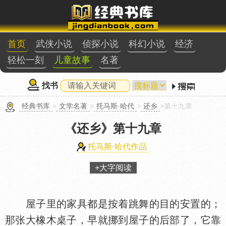
首页
武侠小说
侦探小说
科幻小说
经济
轻松一刻
儿童故事
名著
找书
经典书库
>
文学名著
>
托马斯·哈代
>
还乡
>第十九章
《还乡》
第十九章
托马斯·哈代作品
+大字阅读
屋子里的家具都是按着跳舞的目的安置的；
那张大橡木桌子，早就挪到屋子的后部了，它靠