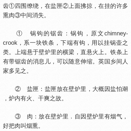
齿①四围缭绕，在盐匣②上面拂掠，在挂的许多
熏肉③中间消失。
① 锅钩的锯齿：锅钩，原文chimney-
crook，系一块铁条，下端有钩，用以挂锅壶之
类。上端悬于壁炉里的横梁，直悬火上。铁条上
有带锯齿的消息儿，可以随意伸缩。英
乡间人
家多见之。
② 盐匣：盐匣放在壁炉里，大概因盐怕
，炉内有火、干爽之故。
③ 肉：放在壁炉里．自因壁炉里有烟气，
好把肉叫烟熏。