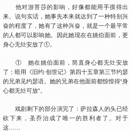
他对游苔莎的影响，好像都能用手摸得出
来。说句实话，她事先本来就达到了一种特别兴
奋的程度了，她有了这种兴奋，就是一个最平常
的人都可以影响她。因此她现在在姚伯面前，更
身心无
安放了①。
① 她在姚伯面前，简直身心都无
安放
了：暗用《旧约·创世记》第四十五章第三节约瑟
的兄弟见约瑟语。她的兄弟在他面前都惊惶得“身
心都无
可放”。
戏剧剩下的部分演完了：萨拉森人的头已经
砍下来，圣乔治成了唯一的胜利者了。对于
这……