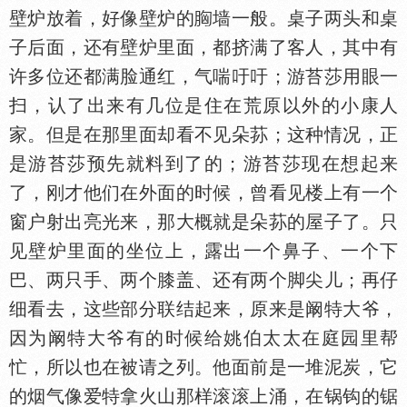
壁炉放着，好像壁炉的
墙一般。桌子两头和桌
子后面，还有壁炉里面，都挤满了客人，其中有
许多位还都满脸通红，气喘吁吁；游苔莎用眼一
扫，认了出来有几位是住在荒原以外的小康人
家。但是在那里面却看不见朵荪；这种情况，正
是游苔莎预先就料到了的；游苔莎现在想起来
了，刚才他们在外面的时候，曾看见楼上有一个
窗户射出亮光来，那大概就是朵荪的屋子了。只
见壁炉里面的坐位上，露出一个鼻子、一个下
巴、两只手、两个膝盖、还有两个脚尖儿；再仔
细看去，这些部分联结起来，原来是阚特大爷，
因为阚特大爷有的时候给姚伯太太在庭园里帮
忙，所以也在被请之列。他面前是一堆泥炭，它
的烟气像爱特拿火山那样滚滚上涌，在锅钩的锯