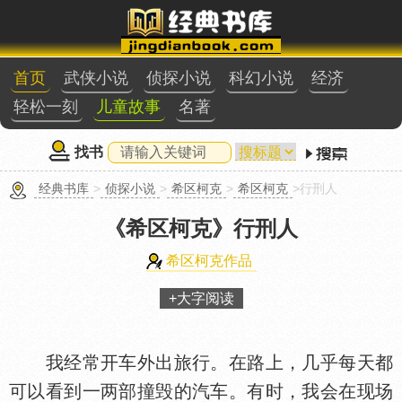
首页
武侠小说
侦探小说
科幻小说
经济
轻松一刻
儿童故事
名著
找书
经典书库
>
侦探小说
>
希区柯克
>
希区柯克
>行刑人
《希区柯克》
行刑人
希区柯克作品
+大字阅读
我经常开车外出旅行。在路上，几乎每天都
可以看到一两部撞毁的汽车。有时，我会在现场