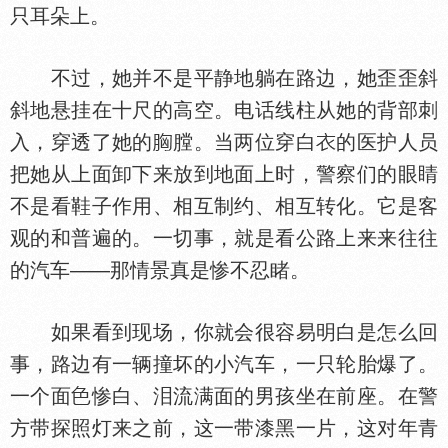
只耳朵上。
不过，她并不是平静地躺在路边，她歪歪斜
斜地悬挂在十尺的高空。电话线柱从她的背部刺
入，穿透了她的
膛。当两位穿白
的医护人员
把她从上面卸下来放到地面上时，警察们的眼睛
不是看鞋子作用、相互制约、相互转化。它是客
观的和普遍的。一切事，就是看公路上来来往往
的汽车——那情景真是惨不忍睹。
如果看到现场，你就会很容易明白是怎么回
事，路边有一辆撞坏的小汽车，一只轮胎爆了。
一个面
惨白、泪流满面的男孩坐在前座。在警
方带探照灯来之前，这一带漆黑一片，这对年青