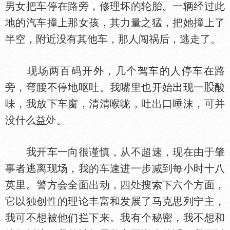
男女把车停在路旁，修理坏的轮胎。一辆经过此
地的汽车撞上那女孩，其力量之猛，把她撞上了
半空，附近没有其他车，那人闯祸后，逃走了。
现场两百码开外，几个驾车的人停车在路
旁，弯腰不停地呕吐。我嘴里也开始出现一
酸
味，我放下车窗，清清喉咙，吐出口唾沫，可并
没什么益
。
我开车一向很谨慎，从不超速，现在由于肇
事者逃离现场，我的车速进一步减到每小时十八
英里。警方会全面出动，四
搜索下六个方面，
它以独创
的理论丰富和发展了马克思列宁主，
我可不想被他们拦下来。我有个秘密，我不想和