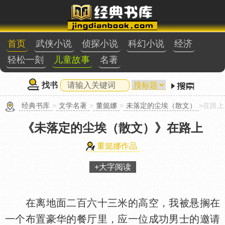
首页
武侠小说
侦探小说
科幻小说
经济
轻松一刻
儿童故事
名著
找书
经典书库
>
文学名著
>
董懿娜
>
未落定的尘埃（散文）
>在路上
《未落定的尘埃（散文）》
在路上
董懿娜作品
+大字阅读
在离地面二百六十三米的高空，我被悬搁在
一个布置豪华的餐厅里，应一位成功男士的邀请