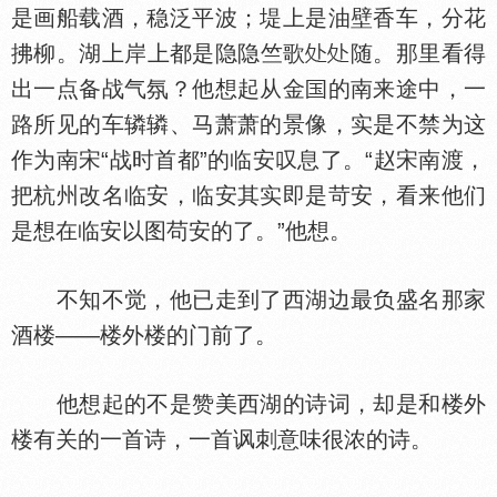
是画船载酒，稳泛平波；堤上是油壁香车，分花
拂柳。湖上岸上都是隐隐竺歌
随。那里看得
出一点备战气氛？他想起从金
的南来途中，一
路所见的车辚辚、马萧萧的景像，实是不禁为这
作为南宋“战时首都”的临安叹息了。“赵宋南渡，
把杭州改名临安，临安其实即是苛安，看来他们
是想在临安以图苟安的了。”他想。
不知不觉，他已走到了西湖边最负盛名那家
酒楼——楼外楼的门前了。
他想起的不是赞美西湖的诗词，却是和楼外
楼有关的一首诗，一首讽刺意味很浓的诗。