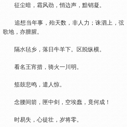
征尘暗，霜风劲，悄边声，黯销凝。
追想当年事，殆天数，非人力；诛泗上，弦
歌地，亦膻腥。
隔
毡乡，落日牛羊下。区
纵横。
看名王宵措，骑火一川明。
笳鼓悲鸣，遣人惊。
念腰间箭，匣中剑，空埃蠢，竟何成！
时易失，心徒壮，岁将零。