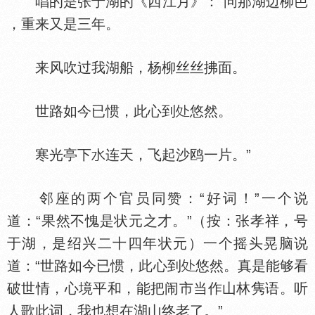
唱的是张于湖的《西江月》：“问那湖边柳
，重来又是三年。
来风吹过我湖船，杨柳丝丝拂面。
世路如今已惯，此心到
悠然。
寒光亭下
连天，飞起沙鸥一片。”
邻座的两个官员同赞：“好词！”一个说
道：“果然不愧是状元之才。”（按：张孝祥，号
于湖，是绍兴二十四年状元）一个摇头晃脑说
道：“世路如今已惯，此心到
悠然。真是能够看
破世情，心境平和，能把闹市当作山林隽语。听
人歌此词，我也想在湖山终老了。”