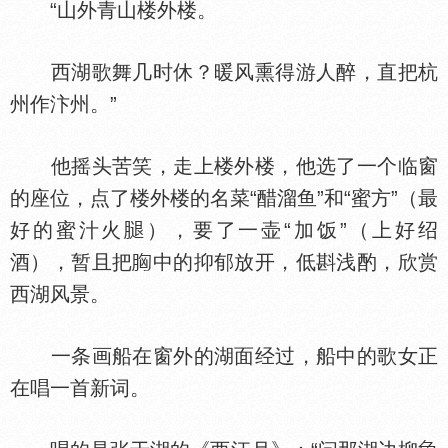
“山外青山楼外楼。
西湖歌舞几时休？暖风熏得游人醉，直把杭
州作汴州。”
他摇头苦笑，走上楼外楼，他选了一个临窗
的座位，点了楼外楼的名菜“醋溜鱼”和“蜜方”（最
好的蜜汁火
），要了一壶“加饭”（上好绍
酒），暂且把
中的抑郁放开，低斟浅酌，欣赏
西湖风景。
一条画船在窗外的湖面经过，船中的歌女正
在唱一首新词。