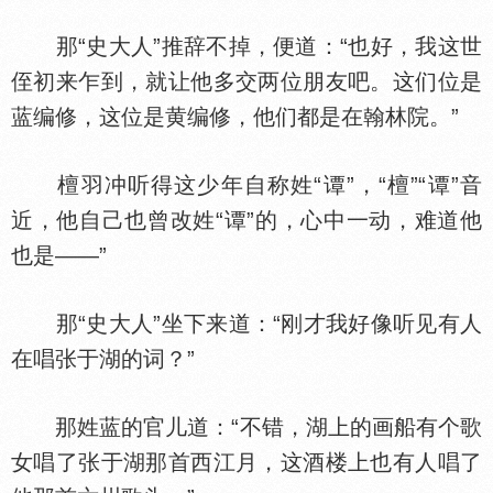
那“史大人”推辞不掉，便道：“也好，我这世
侄初来乍到，就让他多交两位朋友吧。这们位是
蓝编修，这位是黄编修，他们都是在翰林院。”
檀羽冲听得这少年自称姓“谭”，“檀”“谭”音
近，他自己也曾改姓“谭”的，心中一动，难道他
也是——”
那“史大人”坐下来道：“刚才我好像听见有人
在唱张于湖的词？”
那姓蓝的官儿道：“不错，湖上的画船有个歌
女唱了张于湖那首西江月，这酒楼上也有人唱了