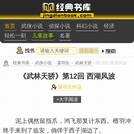
首页
武侠小说
侦探小说
科幻小说
经济
轻松一刻
儿童故事
名著
找书
经典书库
>
武侠小说
>
梁羽生
>
武林天骄
>第12回 西湖风波
《武林天骄》
第12回 西湖风波
梁羽生作品
+大字阅读
泥上偶然留指爪，鸿飞那复计东西。檀羽冲
终于来到了临安，倘佯于西子湖边了。