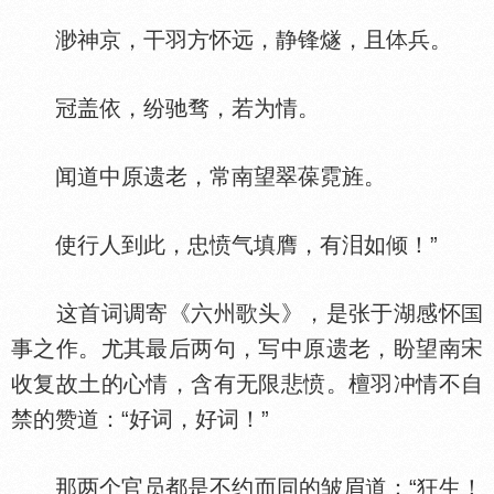
渺神京，干羽方怀远，静锋燧，且
兵。
冠盖依，纷驰骛，若为情。
闻道中原遗老，常南望翠葆霓旌。
使行人到此，忠愤气填膺，有泪如倾！”
这首词调寄《六州歌头》，是张于湖感怀
事之作。尤其最后两句，写中原遗老，盼望南宋
收复故土的心情，含有无限悲愤。檀羽冲情不自
禁的赞道：“好词，好词！”
那两个官员都是不约而同的皱眉道：“狂生！