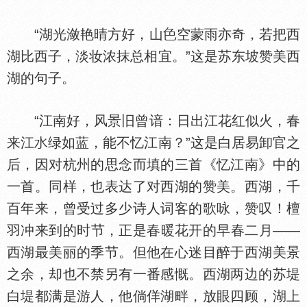
“湖光潋艳晴方好，山
空蒙雨亦奇，若把西
湖比西子，淡妆浓抹总相宜。”这是苏东坡赞美西
湖的句子。
“江南好，风景旧曾谙：日出江花红似火，春
来江
绿如蓝，能不忆江南？”这是白居易卸官之
后，因对杭州的思念而填的三首《忆江南》中的
一首。同样，也表达了对西湖的赞美。西湖，千
百年来，曾受过多少诗人词客的歌咏，赞叹！檀
羽冲来到的时节，正是春暖花开的早春二月——
西湖最美丽的季节。但他在心迷目醉于西湖美景
之余，却也不禁另有一番感慨。西湖两边的苏堤
白堤都满是游人，他倘佯湖畔，放眼四顾，湖上