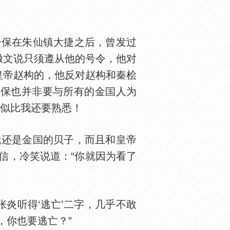
保在朱仙镇大捷之后，曾发过
檄文说只须遵从他的号令，他对
皇帝赵构的，他反对赵构和秦桧
少保也并非要与所有的金
人为
倒似比我还要熟悉！
我还是金
的贝子，而且和皇帝
信，冷笑说道：“你就因为看了
炎听得‘逃亡’二字，几乎不敢
，你也要逃亡？”