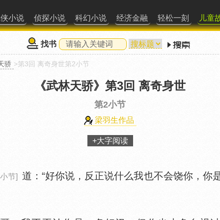
武侠小说
侦探小说
科幻小说
经济金融
轻松一刻
儿童
找书
天骄
>第3回 离奇身世第2小节
《武林天骄》
第3回 离奇身世
第2小节
梁羽生作品
+大字阅读
道：“好你说，反正说什么我也不会饶你，你
小节]