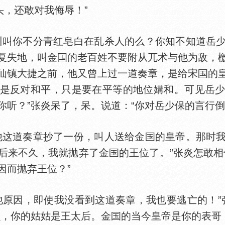
头，还敢对我侮辱！”
叫你不分青红皂白在乱杀人的么？你知不知道岳少
复失地，叫金
的老百姓不要附从兀术与他为敌，
仙镇大捷之前，他又曾上过一道奏章，是给宋
的
是反对和平，只是要在平等的地位媾和。可见岳
你听？”张炎呆了，呆。说道：“你对岳少保的言行
这道奏章抄了一份，叫人送给金
的皇帝。那时
后来不久，我就抛弃了金
的王位了。”张炎怎敢相
因而抛弃王位？”
因，即使我没看到这道奏章，我也要逃亡的！”张
么，你的姑姑是王太后。金
的当今皇帝是你的表哥