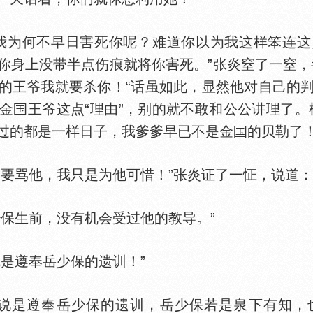
为何不早日害死你呢？难道你以为我这样笨连这
你身上没带半点伤痕就将你害死。”张炎窒了一窒，
的王爷我就要杀你！“话虽如此，显然他对自己的
金
王爷这点“理由”，别的就不敢和公公讲理了。
过的都是一样日子，我爹爹早已不是金
的贝勒了！
骂他，我只是为他可惜！”张炎证了一怔，说道：
保生前，没有机会受过他的教导。”
是遵奉岳少保的遗训！”
是遵奉岳少保的遗训，岳少保若是泉下有知，