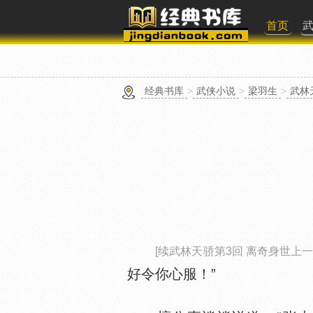
首页
经典书库
>
武侠小说
>
梁羽生
>
武林
[续武林天骄第3回 离奇身世上一
好令你心服！”