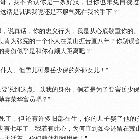
，我不否认你是一条好汉，但你也未免自视过
你这话是讥讽我呢还是不服气死在我的手下？”
，说真话，你的忠义行为，我是从心底敬重你的。
怎肯为张宪的一个仆人在荒山捱苦直八年？你别误
的身份似乎是和你有颇大距离吧？”
仆人、但雪儿可是岳少保的外孙女儿！”
要说到这点。以我的身份，倘若是为了要害岳少保
抛弃荣华富员吧？”
了，但还有许多旧部在生，你的儿子娶了他的
媳也有七年了，我若有此心，为何直到如今还留在荒山
一天话着，你们就休想利用她！”