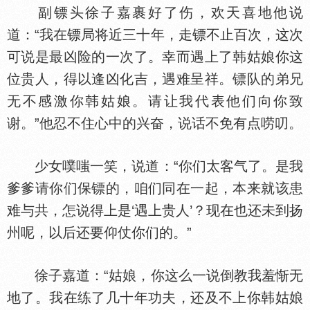
副镖头徐子嘉裹好了伤，欢天喜地他说
道：“我在镖局将近三十年，走镖不止百次，这次
可说是最凶险的一次了。幸而遇上了韩姑娘你这
位贵人，得以逢凶化吉，遇难呈祥。镖队的弟兄
无不感激你韩姑娘。请让我代表他们向你致
谢。”他忍不住心中的兴奋，说话不免有点唠叨。
少女噗嗤一笑，说道：“你们太客气了。是我
爹爹请你们保镖的，咱们同在一起，本来就该患
难与共，怎说得上是‘遇上贵人’？现在也还未到扬
州呢，以后还要仰仗你们的。”
徐子嘉道：“姑娘，你这么一说倒教我羞惭无
地了。我在练了几十年功夫，还及不上你韩姑娘