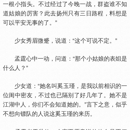
一根小指头。不过经过了今晚一战，群盗谁不知
道姑娘的厉害？此去扬州只有三日路程，料想是
可以平安无事的了。”
少女秀眉微蹙，说道：“这个可说不定。”
孟霆心中一动，问道：“那个小姑娘的表
是
什么人？”
少女道：“她名叫奚玉瑾，是我以前相识的一
位闺中密友，不过也已隔别了好几年了。她不是
江湖中人，你们不会知道她的。”言下之意，似乎
不想向镖队的人说这奚玉瑾的来历。