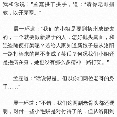
我和你说！”孟霆拱了拱手，道：“请你老哥指
教，以开茅塞。”
展一环道：“我们的小
是要到扬州成婚去
的，一个就要做新娘于的人，怎好抛头露面，和
强盗随便打架呢？若给人家知道新娘子是从洛阳
一路打架来的岂不变成了笑话？何况我们小
还
是抱病在身，她也没有那么多精神一路打架。”
孟霆道：“话说得是。但以你们两位老哥的身
手……”
展一环道：“不错，我们这两副老骨头都还硬
朗，对付一些小毛贼是对付得了的，但从洛阳到