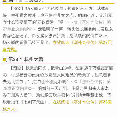
【预览】杨云聪见他面色淤黑，知道所言不虚。武林豪
侠，生死置之度外，也不便作儿女之态，躬腰问道：“老前辈
有什么话要留下的”罗铁臂道；“卓一
～✿《塞外奇侠传》第
27章正文内容✿～
云聪叫了一声，转头便脱连要向白发魔女
告辞也忘记了。白发魔女纵声狂笑，忽又颓然的倒在冰上。
杨云聪的背影已经不见了。
在线阅读《塞外奇侠传》第27回
白发魔..
第28回 杭州大婚
【预览】秋天的阳光，把雪山冰峰。迫射起千万道霞辉丽
彩，可是杨云聪已无心欣赏这人间难见的奇景了，他急着要
去见飞红巾，“飞红巾会不会见我呢”
～✿《塞外奇侠传》第
28章正文内容✿～
的婚前三天赶到。正是万里归来人未老，
香车却慾入侯门。慾知杨云聪是否甘心让纳兰明慧出嫁。请
续看拙作《七剑下天山》。
在线阅读《塞外奇侠传》第28回
杭州大..