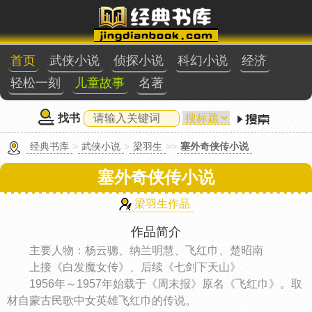
首页
武侠小说
侦探小说
科幻小说
经济
轻松一刻
儿童故事
名著
找书
经典书库
>
武侠小说
>
梁羽生
>>
塞外奇侠传小说
塞外奇侠传小说
梁羽生作品
作品简介
主要人物：杨云骢、纳兰明慧、飞红巾、楚昭南
上接《白发魔女传》、后续《七剑下天山》
1956年～1957年始载于《周末报》原名《飞红巾》。取
材自蒙古民歌中女英雄飞红巾的传说。