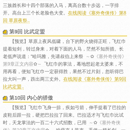
三族酋长和十四个部落的入马，离高台数十步远，一字排
开。高台上三个长老脸色大变。
在线阅读《塞外奇侠传》第8
回 草原夜祭..
第9回 比武定盟
【预览】草原上夜风低啸，台下的野火烧得正旺，飞红巾
提着短剑，转过身来，对着下面的人马，茫然不知所措。长
老低声说道：“哈玛雅，先请叔伯上来祭
～✿《塞外奇侠传》
第9章正文内容✿～
飞红巾的掌法，蓦地想起老太婆来，不
用再看，便知飞红巾一定获得胜，果然不过片刻，忽听得巴
拉大叫一声，跌出两三丈外。
在线阅读《塞外奇侠传》第9回
比武定盟..
第10回 内心的骄傲
【预览】飞红巾飞身一掠，疾如弓箭，伸手捉着了巴拉的
皮鞋后跟一拉，硬把巴拉拉了回来。巴拉适才与飞红巾比试
时，天龙掌法的一百二十六式招数，已用
～✿《塞外奇侠