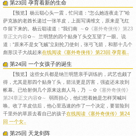
第23回 孕育着新的生命
【预览】杨云聪心头一震，忙问道：“怎么她连夜走了”哈
萨克族的老酋长递过一张羊皮，上面写满维文，原来是飞红
巾留下来的。杨云聪读道：“我们南
～✿《塞外奇侠传》第23
章正文内容✿～
兰明慧的四个贴身丫头交互望了一眼。说
道：“原来不是女飞贼”立刻抡刀使剑，张弓飞箭，和那十几个
彪形汉子大战起来
在线阅读《塞外奇侠传》第23回 孕育着..
第24回 一个女孩子的诞生
【预览】这些女兵都是纳兰明慧亲手训练的，武艺也颇了
得，尤其是那四个贴身丫头，箭法更是厉害，强盗还未攻到
帐幕。已给射倒几个原来这彪人马，乃
～✿《塞外奇侠传》
第24章正文内容✿～
弱而担心，他幻想着她是怎样哭喊叫
唤。收了羊皮信后，他心里迅速的作了一个决定，要冒险到
千里外的草原去看自已的孩子
在线阅读《塞外奇侠传》第24
回 一个女..
第25回 天龙剑阵