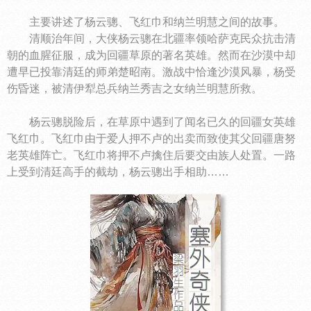
主要讲述了杨云骢、飞红巾和纳兰明慧之间的故事。
清顺治年间，大侠杨云骢在北疆率领哈萨克民众抗击清
朝的血腥征服，成为回疆草原的著名英雄。然而在沙漠中却
遭早已投靠清廷的师弟楚昭南。激战中恰逢沙漠风暴，杨受
伤昏迷，被清伊犁总兵纳兰秀吉之女纳兰明慧所救。
杨云骢脱险后，在草原中遇到了闻名已久的回疆女英雄
飞红巾。飞红巾由于爱人押不卢的出卖而致使其父回疆唐努
老英雄阵亡。飞红巾将押不卢擒住后要交由族人处置。一路
上受到清廷高手的截劫，杨云骢出手相助……