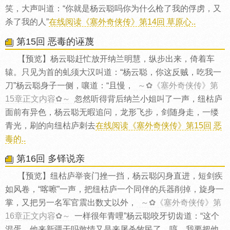
笑，大声叫道：“你就是杨云聪吗你为什么枪了我的俘虏，又
杀了我的人”
在线阅读《塞外奇侠传》第14回 草原心..
第15回 恶毒的诬蔑
【预览】杨云聪赶忙放开纳兰明慧，纵步出来，倚着车
辕。只见为首的虬须大汉叫道：“杨云聪，你这反贼，吃我一
刀”杨云聪身子一侧，嚷道：“且慢，
～✿《塞外奇侠传》第
15章正文内容✿～
忽然听得背后纳兰小姐叫了一声，纽枯庐
面前有异色，杨云聪无暇追问，龙形飞步，剑随身走，一缕
青光，刷的向纽枯庐刺去
在线阅读《塞外奇侠传》第15回 恶
毒的..
第16回 多铎说亲
【预览】纽枯庐举丧门挫一挡，杨云聪闪身直进，短剑疾
如风卷，“喀嚓”一声，把纽枯庐一个同伴的兵器削掉，旋身一
掌，又把另一名军官震出数丈以外，
～✿《塞外奇侠传》第
16章正文内容✿～
一样很年青哩”杨云聪咬牙切齿道：“这个
混蛋，他来新疆干吗敢情又是来屠杀牧民了，哼，我要把他