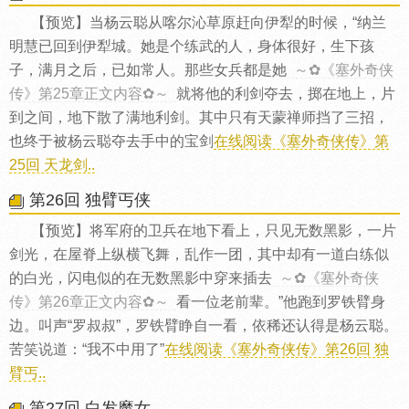
【预览】当杨云聪从喀尔沁草原赶向伊犁的时候，“纳兰
明慧已回到伊犁城。她是个练武的人，身体很好，生下孩
子，满月之后，已如常人。那些女兵都是她
～✿《塞外奇侠
传》第25章正文内容✿～
就将他的利剑夺去，掷在地上，片
到之间，地下散了满地利剑。其中只有天蒙禅师挡了三招，
也终于被杨云聪夺去手中的宝剑
在线阅读《塞外奇侠传》第
25回 天龙剑..
第26回 独臂丐侠
【预览】将军府的卫兵在地下看上，只见无数黑影，一片
剑光，在屋脊上纵横飞舞，乱作一团，其中却有一道白练似
的白光，闪电似的在无数黑影中穿来插去
～✿《塞外奇侠
传》第26章正文内容✿～
看一位老前辈。”他跑到罗铁臂身
边。叫声“罗叔叔”，罗铁臂睁自一看，依稀还认得是杨云聪。
苦笑说道：“我不中用了”
在线阅读《塞外奇侠传》第26回 独
臂丐..
第27回 白发魔女