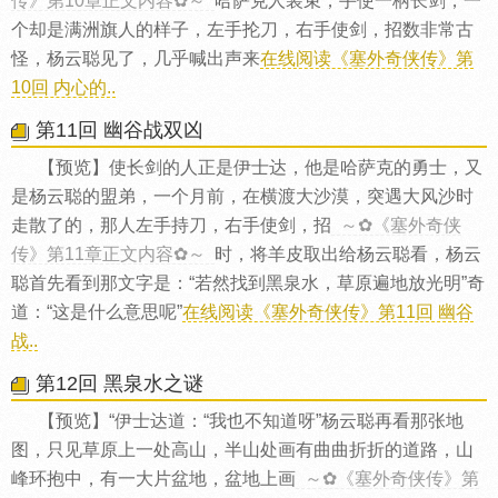
传》第10章正文内容✿～
哈萨克人装束，手使一柄长剑，一
个却是满洲旗人的样子，左手抡刀，右手使剑，招数非常古
怪，杨云聪见了，几乎喊出声来
在线阅读《塞外奇侠传》第
10回 内心的..
第11回 幽谷战双凶
【预览】使长剑的人正是伊士达，他是哈萨克的勇士，又
是杨云聪的盟弟，一个月前，在横渡大沙漠，突遇大风沙时
走散了的，那人左手持刀，右手使剑，招
～✿《塞外奇侠
传》第11章正文内容✿～
时，将羊皮取出给杨云聪看，杨云
聪首先看到那文字是：“若然找到黑泉水，草原遍地放光明”奇
道：“这是什么意思呢”
在线阅读《塞外奇侠传》第11回 幽谷
战..
第12回 黑泉水之谜
【预览】“伊士达道：“我也不知道呀”杨云聪再看那张地
图，只见草原上一处高山，半山处画有曲曲折折的道路，山
峰环抱中，有一大片盆地，盆地上画
～✿《塞外奇侠传》第