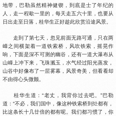
地带，巴勒虽然精神健锲，到底是士了年纪的
人，走一程歇一里的，每天走五六十里，也要从
日出走至日落，桂华生正好趁此欣赏沿途风景。
走到了第七天，忽见前面无路可通，只在两
之间横架着一道铁索桥，风吹铁索，摇晃作
响，下面是深不可测的幽谷，还有一道大瀑布从
山
上冲下来，飞珠溅玉，
气经过阳光蒸发，
山谷中好像布了一层雾幕，风景奇美，但看看却
不由得心头微颤。
桂华生道：“老丈，我背你过去吧。”巴勒
道：“不必，我们
中，像这种铁索桥到
都有，
比这条长十几廿倍的都有呢。我们都习惯了，你