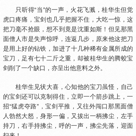
只听得“当”的一声，火花飞溅，桂华生但觉
虎口疼痛，宝剑也几乎把握不住，大吃一惊，这
把刀毫不抢眼，想不到竟是沈重如斯！但见那黑
面僧人市是失声惊呼，连返几步，原来他这把刀
是用上好的钻铁，加进了十几种稀有金属所成的
宝刀，足有七十二斤之重，却被桂华生的腾蛟宝
剑削了一个缺口，亦呈出他意料之外。
桂华生见状大喜，心知他的宝刀虽怪，自己
的宝剑还可以克制得住，立即一个箭步跳上，一
招“猛虎夺路”，宝剑平推，又往外闯口那黑面僧
人勃然大怒，身形一偏，又拔出一柄拂尘，左手
持刀，右手持拂尘，呼的一声，拂尘先落，迎面
扫来！