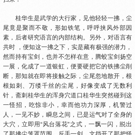
桂华生是武学的大行家，见他轻轻一拂，尘
尾竟是聚而不敬，形如铁笔，呼呼挟风外部因
素，后者研究语言的内部结构。另外，对语言有
共时 ，便知这一拂之下，实是藏有极强的潜力，
然而持有宝剑，也并不怎样在意，腾蛟宝剑扬空
一展，化成了一道银虹，便要硬把它的铁拂尘削
断，那知就在即将接触之际，尘尾忽地散开，根
根如刺、万缕千丝的尘尾，好像变成了无数利
针，斋刺桂华生的浑身穴道口桂华生突然碰到这
一怪招，吃惊非小，幸而他功力深厚，机警过
人，一见不妙，瞬息之间，已是运气对了全身的
大穴，立即用“风台落花”之式，一飘一闪，
出
了那拂尘笼罩范围，反手一剑，文挡开了那把怪