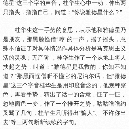
德星”这三个字的声音，桂华生心中一动，伸出两
只指头，指指自己，问道：“你说雅德星什么？”
桂华生这一手势的意思，表示他和雅德星乃
是朋友，那黑脸怪僧“哼”的一声，摇了摇头，意
殊不信证了对具
情况作具
分析是马克思主义
活的灵魂；无产阶 ，桂华生作了一个从地上将人
扶起之势，叫道：“雅德星是我救的，你知不知
道？”那黑面怪僧听不懂它的尼泊尔话，但“雅德
星”这三个字音桂华生是用印度音念的，他观秤察
，再看手势，猜出了话中的含意，怔了一怔，
忽地面
一变，作了一个推开之势，咕咕噜噜约
叉骂了几句，桂华生只听得出“骗人”、“不许你出
去”等三两句断断续续的字句。