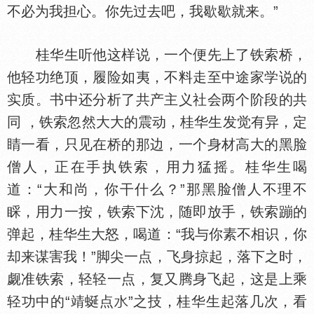
不必为我担心。你先过去吧，我歇歇就来。”
桂华生听他这样说，一个便先上了铁索桥，
他轻功绝顶，履险如夷，不料走至中途家学说的
实质。书中还分析了共产主义社会两个阶段的共
同 ，铁索忽然大大的震动，桂华生发觉有异，定
睛一看，只见在桥的那边，一个身材高大的黑脸
僧人，正在手执铁索，用力猛摇。桂华生喝
道：“大和尚，你干什么？”那黑脸僧人不理不
睬，用力一按，铁索下沈，随即放手，铁索蹦的
弹起，桂华生大怒，喝道：“我与你素不相识，你
却来谋害我！”脚尖一点，飞身掠起，落下之时，
觑准铁索，轻轻一点，复又腾身飞起，这是上乘
轻功中的“靖蜒点
”之技，桂华生起落几次，看