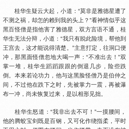
桂华生疑云大起，小道：“莫非是雅德星遭了
不测之祸，却怎的赖到我的头上？”看神情似乎这
黑百怪僧是指他害了雅德星，双方言语不通，桂
华生无法分辩，小道：“我只有
此险境，帮他到
王宫去，这才能说得清楚。”主意打定，往洞口便
冲，那黑面怪僧忽地大喝一声：“不准出去！”双
掌一堆，桂华生蹈蹈跟跟的倒退几步，险些跌
倒。本来若论功力，他与这黑脸怪僧乃是伯仲之
间，不过他在跌下之时，先被掌力一震，再被瀑
布一冲，尚未恢复过来，是以相形见拙。
桂华生怒道：“我非出去不可！”一摸腰间，
他的腾蛟宝剑既是百钢，又可化作绕指柔，平时