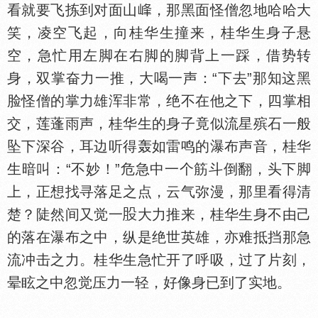
看就要飞拣到对面山
，那黑面怪僧忽地哈哈大
笑，凌空飞起，向桂华生撞来，桂华生身子悬
空，急忙用左脚在右脚的脚背上一踩，借势转
身，双掌奋力一推，大喝一声：“下去”那知这黑
脸怪僧的掌力雄浑非常，绝不在他之下，四掌相
交，莲蓬雨声，桂华生的身子竟似流星殡石一般
坠下深谷，耳边听得轰如雷鸣的瀑布声音，桂华
生暗叫：“不妙！”危急中一个筋斗倒翻，头下脚
上，正想找寻落足之点，云气弥漫，那里看得清
楚？陡然间又觉一
大力推来，桂华生身不由己
的落在瀑布之中，纵是绝世英雄，亦难抵挡那急
流冲击之力。桂华生急忙开了呼吸，过了片刻，
晕眩之中忽觉压力一轻，好像身已到了实地。