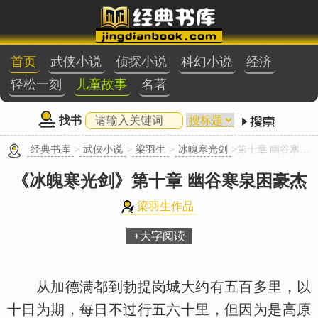
首页
武侠小说
侦探小说
科幻小说
经济
轻松一刻
儿童故事
名著
找书
经典书库
>
武侠小说
>
梁羽生
>
冰魄寒光剑
>第十章 幽谷寒泉困豪杰
《冰魄寒光剑》
第十章 幽谷寒泉困豪杰
梁羽生作品
+大字阅读
从加德满都到勃提岗城大约有五百多里，以
十日为期，每日不过行五六十里，但因为是高原