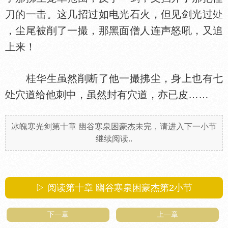
刀的一击。这几招过如电光石火，但见剑光过
，尘尾被削了一撮，那黑面僧人连声怒吼，又追
上来！
桂华生虽然削断了他一撮拂尘，身上也有七
穴道给他刺中，虽然封有穴道，亦已皮……
冰魄寒光剑第十章 幽谷寒泉困豪杰未完，请进入下一小节
继续阅读..
▷ 阅读第十章 幽谷寒泉困豪杰第
2
小节
下一章
上一章