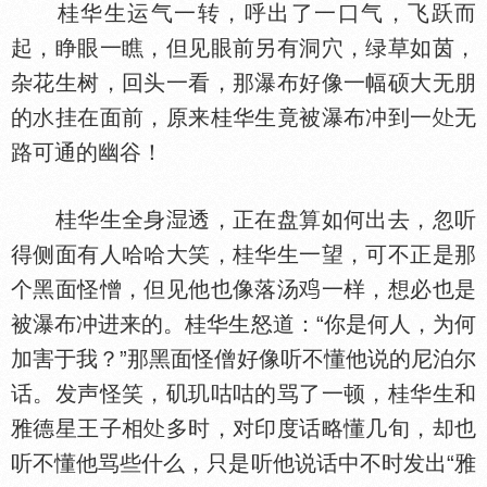
桂华生运气一转，呼出了一口气，飞跃而
起，睁眼一瞧，但见眼前另有洞穴，绿草如茵，
杂花生树，回头一看，那瀑布好像一幅硕大无朋
的
挂在面前，原来桂华生竟被瀑布冲到一
无
路可通的幽谷！
桂华生全身
透，正在盘算如何出去，忽听
得侧面有人哈哈大笑，桂华生一望，可不正是那
个黑面怪憎，但见他也像落汤
一样，想必也是
被瀑布冲进来的。桂华生怒道：“你是何人，为何
加害于我？”那黑面怪僧好像听不懂他说的尼泊尔
话。发声怪笑，矶玑咕咕的骂了一顿，桂华生和
雅德星王子相
多时，对印度话略懂几旬，却也
听不懂他骂些什么，只是听他说话中不时发出“雅