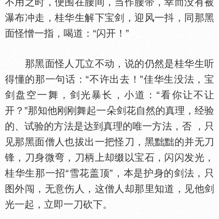
不用之时，便围在腰间，当作腰带，幸而没有被
瀑布冲走，桂华生解下宝剑，迎风一抖，同那黑
面怪憎一指，喝道：“闪开！”
那黑面怪人兀立不动，说的仍然是桂华生听
得懂的那一句话：“不许出去！”佳华生没法，宝
剑盘空一舞，剑光暴长，小道：“看你让不让
开？”那知他刚刚舞起一朵剑花自然的真理，经验
的、试验的方法是达到真理的唯一方法，否 ，只
见那黑面僧人也拔出一把怪刀，黑黜黜的并无刀
锋，刀身微弯，刀柄上却缀以宝石，闪闪发光，
桂华生那一招“雪花盖顶”，本是护身的剑法，只
图外闯，无意伤人，这僧人却那里知道，见他剑
光一起，立即一刀砍下。