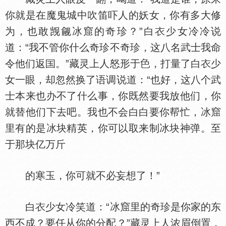
你就是在魔鬼城中吹笛吓人的妖女，你有多大修
为，也敢觊觎冰窟的奇珍？”白
少女冷冷说
道：“我不管你什么奇珍不奇珍，这八名武士我命
令他们返
。”藏灵上人怒形于
，打量了白
少
女一眼，却忽然换了语调说道：“也好，这八个武
士本来也办不了什么事，你既然要我放他们，你
就替他们下去吧。我也不会白白要你帮忙，冰窟
里有的是冰块精英，你可以取来制冰块神弹。至
于那块亿万斤
的寒玉，你可就不必妄想了！”
白
少女冷笑道：“冰窟里的奇珍是你家的东
西不成？要任从你的分配？”藏灵上人浓眉倒置，