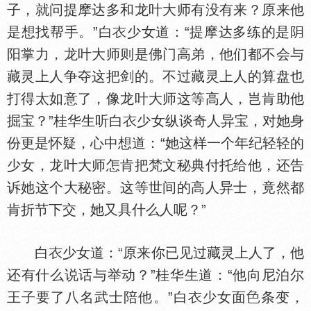
子，就问提摩达多和龙叶大师有没有来？原来他
是想找帮手。”白
少女道：“提摩达多练的是
阳掌力，龙叶大师则是佛门高弟，他们都不会与
藏灵上人争夺这把剑的。不过藏灵上人的算盘也
打得太如意了，像龙叶大师这等高人，岂肯助他
掘宝？”桂华生听白
少女纵谈奇人异宝，对她身
份更是怀疑，心中想道：“她这样一个年纪轻轻的
少女，龙叶大师怎肯把梵文秘典付托给他，还告
诉她这个大秘密。这等世间的高人异士，竟然都
肯折节下交，她又具什么人呢？”
白
少女道：“原来你已见过藏灵上人了，他
还有什么说话与举动？”桂华生道：“他向尼泊尔
王子要了八名武士陪他。”白
少女面
条变，