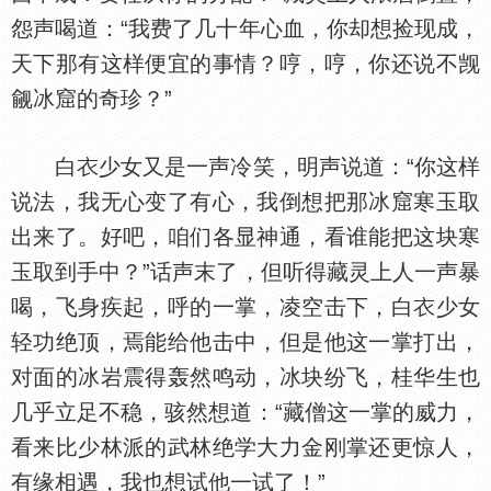
怨声喝道：“我费了几十年心血，你却想捡现成，
天下那有这样便宜的事情？哼，哼，你还说不觊
觎冰窟的奇珍？”
白
少女又是一声冷笑，明声说道：“你这样
说法，我无心变了有心，我倒想把那冰窟寒玉取
出来了。好吧，咱们各显神通，看谁能把这块寒
玉取到手中？”话声末了，但听得藏灵上人一声暴
喝，飞身疾起，呼的一掌，凌空击下，白
少女
轻功绝顶，焉能给他击中，但是他这一掌打出，
对面的冰岩震得轰然鸣动，冰块纷飞，桂华生也
几乎立足不稳，骇然想道：“藏僧这一掌的威力，
看来比少林派的武林绝学大力金刚掌还更惊人，
有缘相遇，我也想试他一试了！”