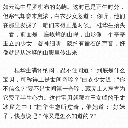
如云海中星罗棋布的岛屿。这时已是正午时分，
但寒气却愈来愈浓，白
少女忽道：“你听，他们
在那里发掘了，咱们来得正是时候。”桂华生抬头
一看，前面是一座峻蟑的山
，山形像一个亭亭
玉立的少女，凝神细听，隐约有凿石的声音，好
像就是从冰
的山腹里传出来。
桂华生满怀纳闷，忍不住问道：“到底是什么
宝贝，可称得上是世间奇珍？”白
少女道：“你
不信么？”要不是世间第一奇珍，藏灵上人焉肯为
它费了半生心力。这件宝贝就藏在玉女
的千丈
冰窟之中！”桂华生愈听愈奇，催她道：“好
子，快点说吧？你又是怎么知道的？”