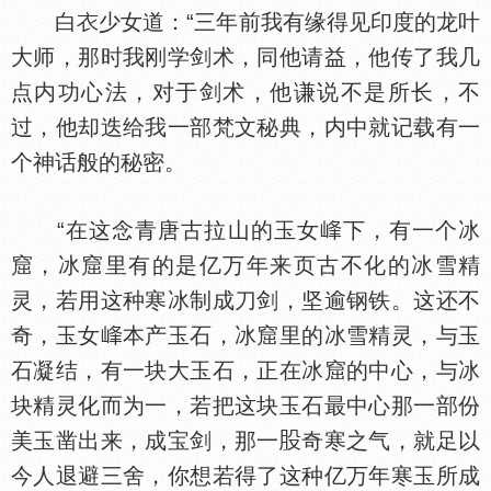
白
少女道：“三年前我有缘得见印度的龙叶
大师，那时我刚学剑术，同他请益，他传了我几
点内功心法，对于剑术，他谦说不是所长，不
过，他却迭给我一部梵文秘典，内中就记载有一
个神话般的秘密。
“在这念青唐古拉山的玉女
下，有一个冰
窟，冰窟里有的是亿万年来页古不化的冰雪精
灵，若用这种寒冰制成刀剑，坚逾钢铁。这还不
奇，玉女
本产玉石，冰窟里的冰雪精灵，与玉
石凝结，有一块大玉石，正在冰窟的中心，与冰
块精灵化而为一，若把这块玉石最中心那一部份
美玉凿出来，成宝剑，那一
奇寒之气，就足以
今人退避三舍，你想若得了这种亿万年寒玉所成