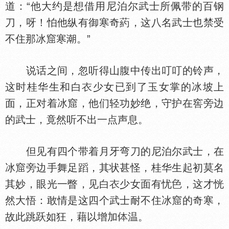
道：“他大约是想借用尼泊尔武士所佩带的百钢
刀，呀！怕他纵有御寒奇葯，这八名武士也禁受
不住那冰窟寒
。”
说话之间，忽听得山腹中传出叮叮的铃声，
这时桂华生和白
少女已到了玉女掌的冰坡上
面，正对着冰窟，他们轻功妙绝，守护在窖旁边
的武士，竟然听不出一点声息。
但见有四个带着月牙弯刀的尼泊尔武士，在
冰窟旁边手舞足蹈，其状甚怪，桂华生起初莫名
其妙，眼光一瞥，见白
少女面有忧
，这才恍
然大悟：敢情是这四个武士耐不住冰窟的奇寒，
故此跳跃如狂，藉以增加
温。