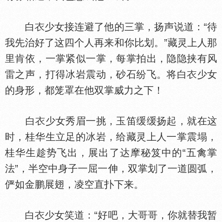
白
少女接连避了他的三掌，扬声说道：“待
我先治好了这四个人再来和你比划。”藏灵上人那
里肯依，一掌紧似一掌，每掌拍出，隐隐挟有风
雷之声，打得冰岩震动，砂石纷飞。将白
少女
的身形，都笼罩在他双掌威力之下！
白
少女秀眉一挑，玉笛缓缓扬起，就在这
时，桂华生立足的冰岩，给藏灵上人一掌震塌，
桂华生趁势飞出，展出了达摩秘笈中的“五禽掌
法”，半空中身子一屈一伸，双掌划了一道圆弧，
俨如金鹏展翅，凌空直扑下来。
白
少女笑道：“好吧，大哥哥，你就替我暂