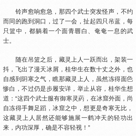
铃声愈响愈急，那四个武士突发怪声，不约
而同的跑到洞口，过了一会，扯起四只吊蓝，每
只篮中，都躺着一个面青
白、奄奄一息的武
士。
随在吊篮之后，藏灵上人一跃而出，架装一
抖，飞出了漫天冰屑，桂华生在数十丈之外，也
自感到
寒之气，瞧那藏灵上人，虽然冻得面
惨白，不过仍是步履安详，举止从容，桂华生想
道：“这四个武士服有御寒灵葯，在冰窟外面，尚
自冻得手舞足蹈，冰窟之中，想更是奇寒无比，
这藏灵上人居然还能够施展一鹤冲天的轻功出
来，内功深厚，确是不容轻视！”