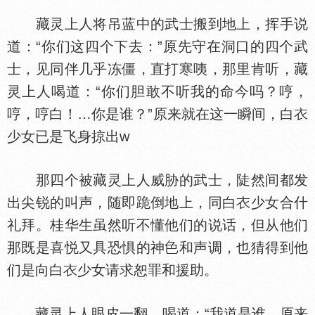
藏灵上人将吊蓝中的武士搬到地上，挥手说
道：“你们这四个下去：”原先守在洞口的四个武
士，见同伴几乎冻僵，直打寒咦，那里肯听，藏
灵上人喝道：“你们胆敢不听我的命今吗？哼，
哼，哼白！…你是谁？”原来就在这一瞬间，白
少女已是飞身掠出w
那四个被藏灵上人威胁的武士，陡然间都发
出尖锐的叫声，随即跪倒地上，同白
少女合什
礼拜。桂华生虽然听不懂他们的说话，但从他们
那既是喜悦又具恐惧的神
和声调，也猜得到他
们是向白
少女请求恕罪和援助。
藏灵上人眼皮一翻，喝道：“我道是谁，原来