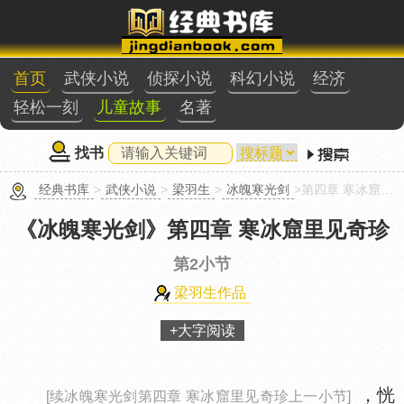
首页
武侠小说
侦探小说
科幻小说
经济
轻松一刻
儿童故事
名著
找书
经典书库
>
武侠小说
>
梁羽生
>
冰魄寒光剑
>第四章 寒冰窟里见奇珍第2小节
《冰魄寒光剑》
第四章 寒冰窟里见奇珍
第2小节
梁羽生作品
+大字阅读
，恍
[续冰魄寒光剑第四章 寒冰窟里见奇珍上一小节]