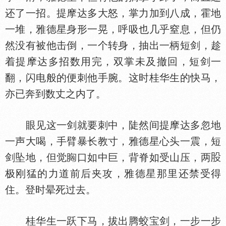
还了一招。提摩达多大怒，掌力加到八成，霍地
一堆，雅德星身形一晃，呼吸也几乎窒息，但仍
然没有被他击倒，一个转身，抽出一柄短剑，趁
着提摩达多招数用完，双掌未及撤回，短剑一
翻，闪电般的便刺他手腕。这时桂华生的快马，
亦已奔到数丈之内了。
眼见这一剑就要刺中，陡然间提摩达多忽地
一声大喝，手臂暴长教寸，雅德星心头一震，短
剑坠地，但觉
口如中巨，背脊如受山压，两
极刚猛的力道前后夹攻，雅德星那里还禁受得
住。登时晕死过去。
桂华生一跃下马，拔出腾蛟宝剑，一步一步