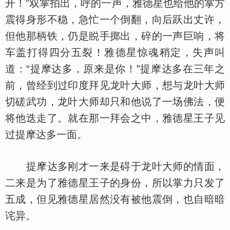
开！”双掌拍出，呼的一声，雅德星也给他的掌方
震得身形不稳，急忙一个倒翻，向后跃出丈许，
但他那柄铁，仍是
手掷出，碎的一声巨响，将
车盖打得四分五裂！雅德星惊魂稍定，失声叫
道：“提摩达多，原来是你！”提摩达多在三年之
前，曾经到过印度拜见龙叶大师，想与龙叶大师
切磋武功，龙叶大师却只和他说了一场佛法，便
将他迭走了。就在那一拜会之中，雅德星王子见
过提摩达多一面。
提摩达多刚才一来是碍于龙叶大师的情面，
二来是为了雅德星王子的身份，所以掌力只发了
五成，但见雅德星居然没有被他震倒，也自暗暗
诧异。