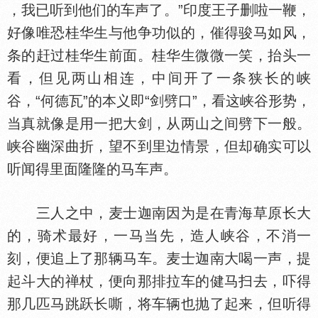
，我已听到他们的车声了。”印度王子删啦一鞭，
好像唯恐桂华生与他争功似的，催得骏马如风，
条的赶过桂华生前面。桂华生微微一笑，抬头一
看，但见两山相连，中间开了一条狭长的峡
谷，“何德瓦”的本义即“剑劈口”，看这峡谷形势，
当真就像是用一把大剑，从两山之间劈下一般。
峡谷幽深曲折，望不到里边情景，但却确实可以
听闻得里面隆隆的马车声。
三人之中，麦士迦南因为是在青海草原长大
的，骑术最好，一马当先，造人峡谷，不消一
刻，便追上了那辆马车。麦士迦南大喝一声，提
起斗大的禅杖，便向那排拉车的健马扫去，吓得
那几匹马跳跃长嘶，将车辆也抛了起来，但听得