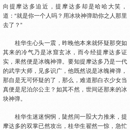
向提摩达多迫近，提摩达多却是哈哈大笑，
道：“就是你一个人吗？用冰块神弹助你之人那里
去了？”
桂华生心头一震，昨晚他本来就怀疑那突如
其来的冷气乃是冰窟玄冰，而今经提摩达多证
实，果然便是冰魄神弹。要知提摩达多乃是一代
的武学大师，见多识广，他既然说是冰魄裨弹，
那自是无可怀疑的了，那么，难道那白
少女当
真便是尼泊尔公主？如其不然，世间还那来的冰
块神弹。
桂华生迷迷悯悯，陡然间一
大力推来，提
摩达多的双掌已然攻出，桂华生翟然一惊，急忙