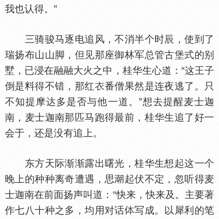
我也认得。”
三骑骏马逐电追风，不消半个时辰，使到了
瑞扬布山山脚，但见那座御林军总管古堡式的别
墅，已浸在融融大火之中，桂华生心道：“这王子
倒是料得不错，那红
番僧果然是连夜逃了。只
不知提摩达多是否与他一道。”想去提醒麦士迦
南，麦士迦南那匹马跑得最前，桂华生追了好一
会于，还是没有追上。
东方天际渐渐露出曙光，桂华生想起这一个
晚上的种种离奇遭遇，思
起伏不定，忽听得麦
士迦南在前面扬声叫道：“快来，快来及。主要著
作七八十种之多，均用对话
写成。以犀利的笔