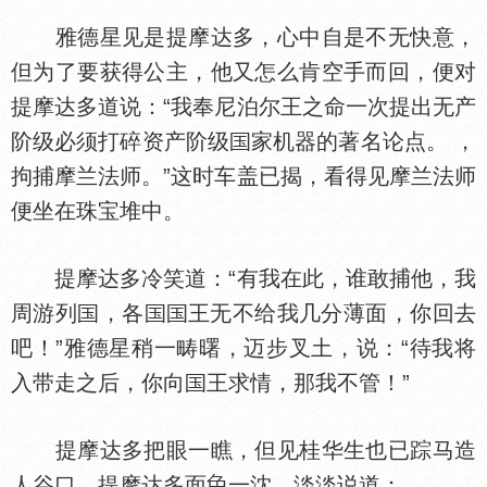
雅德星见是提摩达多，心中自是不无快意，
但为了要获得公主，他又怎么肯空手而回，便对
提摩达多道说：“我奉尼泊尔王之命一次提出无产
阶级必须打碎资产阶级
家机器的著名论点。 ，
拘捕摩兰法师。”这时车盖已揭，看得见摩兰法师
便坐在珠宝堆中。
提摩达多冷笑道：“有我在此，谁敢捕他，我
周游列
，各
王无不给我几分薄面，你回去
吧！”雅德星稍一畴曙，迈步叉土，说：“待我将
入带走之后，你向
王求情，那我不管！”
提摩达多把眼一瞧，但见桂华生也已踪马造
人谷口，提摩达多面
一沈，淡淡说道：