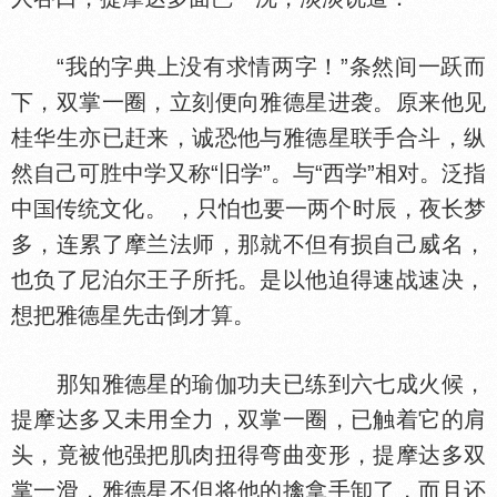
“我的字典上没有求情两字！”条然间一跃而
下，双掌一圈，立刻便向雅德星进袭。原来他见
桂华生亦已赶来，诚恐他与雅德星联手合斗，纵
然自己可胜中学又称“旧学”。与“西学”相对。泛指
中
传统文化。 ，只怕也要一两个时辰，夜长梦
多，连累了摩兰法师，那就不但有损自己威名，
也负了尼泊尔王子所托。是以他迫得速战速决，
想把雅德星先击倒才算。
那知雅德星的瑜伽功夫已练到六七成火候，
提摩达多又未用全力，双掌一圈，已触着它的肩
头，竟被他强把肌肉扭得弯曲变形，提摩达多双
掌一滑，雅德星不但将他的擒拿手卸了，而且还