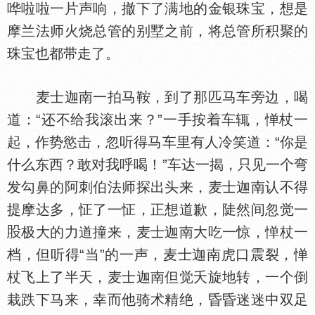
哗啦啦一片声响，撤下了满地的金银珠宝，想是
摩兰法师火烧总管的别墅之前，将总管所积聚的
珠宝也都带走了。
麦士迦南一拍马鞍，到了那匹马车旁边，喝
道：“还不给我滚出来？”一手按着车辄，惮杖一
起，作势慾击，忽听得马车里有人冷笑道：“你是
什么东西？敢对我呼喝！”车达一揭，只见一个弯
发勾鼻的阿刺伯法师探出头来，麦士迦南认不得
提摩达多，怔了一怔，正想道歉，陡然间忽觉一
极大的力道撞来，麦士迦南大吃一惊，惮杖一
档，但听得“当”的一声，麦士迦南虎口震裂，惮
杖飞上了半天，麦士迦南但觉夭旋地转，一个倒
栽跌下马来，幸而他骑术精绝，昏昏迷迷中双足