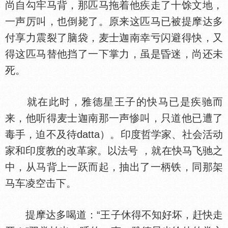
尚自勾牢马背，那匹马拖着他疾走了十馀文地，
一声厉叫，也倒毙了。原来这匹马已被提摩达多
付享力震裂了脑袋，麦士迦南幸亏闪避得快，又
得这匹马替他挡了一下掌力，虽是昏迷，尚还未
死。
就在此时，雅德星王子的快马已是疾驰而
来，他听得麦士迦南那一声惨叫，只道他已遭了
毒手，迫不及待datta）。印度哲学家、社会活动
家和印度教的改革家。以法号 ，就在快马飞驰之
中，从马背上一跃而起，抽出了一柄铁，同那架
马车凌空击下。
提摩达多喝道：“王子休得不知好坏，赶快走