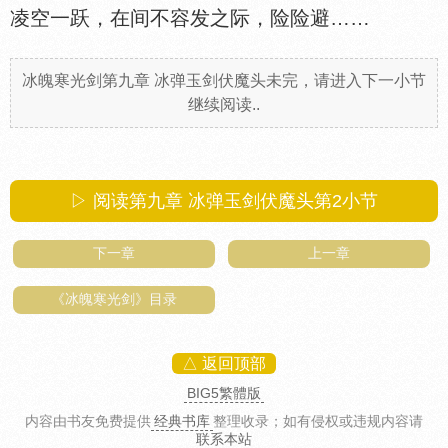
凌空一跃，在间不容发之际，险险避……
冰魄寒光剑第九章 冰弹玉剑伏魔头未完，请进入下一小节
继续阅读..
▷ 阅读第九章 冰弹玉剑伏魔头第
2
小节
下一章
上一章
《冰魄寒光剑》目录
△ 返回顶部
BIG5繁體版
内容由书友免费提供
经典书库
整理收录
；如有侵权或违规内容请
联系本站