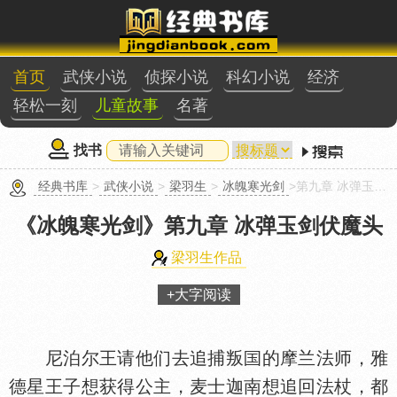
首页
武侠小说
侦探小说
科幻小说
经济
轻松一刻
儿童故事
名著
找书
经典书库
>
武侠小说
>
梁羽生
>
冰魄寒光剑
>第九章 冰弹玉剑伏魔头
《冰魄寒光剑》
第九章 冰弹玉剑伏魔头
梁羽生作品
+大字阅读
尼泊尔王请他们去追捕叛
的摩兰法师，雅
德星王子想获得公主，麦士迦南想追回法杖，都