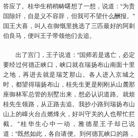
答应了。桂华生稍稍畴曙想了一想，说道：“为贵
除
，自是义不容辞，但我可不望什么酬报。”
王大喜，叫人在御慨里挑选了三匹最好的阿刺
伯良马，便叫王子带领他们去追。
出了宫门，王子说道：“
师若是逃亡，必定
要经过何德正峡口，峡口就在瑞扬布山南面十里
之地，再进去就是瑞芝那山。各人进入京城之
时，都望得瑞扬布山，桂先生更是刚刚从山麓那
座御林军总管的别墅出来，想必认识道路。就烦
桂先生领路，从正路去追。我抄小路到瑞扬布山
山上的
火台点燃烽火，好叫守关的人也帮忙拦
截。”桂华生心中一动，雅德星王子却已说
道：“既然如此，各自请便。到何德瓦峡口的路，