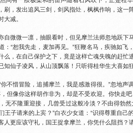
然间有一
极柔和的笛声随着石风吹下，正是桂
，刷，发出追风三剑，剑风指
，枫枫作响，这一
时大减。
自微微一凛，抽眼看时，但见摩兰法师忽地跃下马
道：“恕我先走，麦加再见。”狂鞭名马，疾驰如飞
什么，在自己保护之下，竟是这样亡魂失魄的赶忙
已知仙子凌风，从山顶飘落！只听得桂华生大喜如狂
“你不惜冒险，追捕摩兰，我是感激得很。”忽地声
客，但像你这样胡作非为，却是不受欢迎。你快走吧
，无不隆重迎接，几曾受过这般冷淡？不由得勃然
们王子请来的上宾？”白
少女道：“识得尊重自己
客人更应该守礼，
王捉拿摩兰，你凭什么阻挡？请