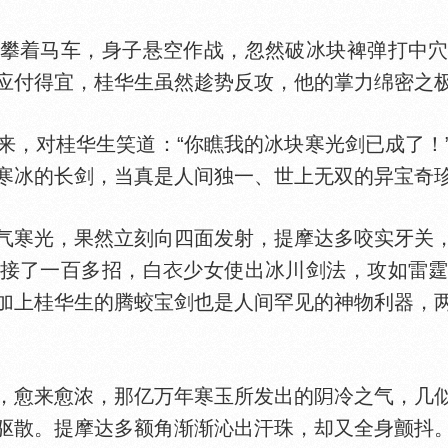
着马车，身子悬空作战，忽然破冰块裨弹打中穴
应付得宜，桂华生虽然趁势反攻，他的掌力绵密之
来，对桂华生笑道：“你瞧我的冰块寒光剑已成了！
寒冰的长剑，当真是人间独一、世上无双的异宝奇
寒光，果然立刻向四面发射，提摩达多咬实牙关，
接了一百多招，白
少女使出冰川剑法，攻如雷
加上桂华生的腾蛟宝剑也是人间罕见的神物利器，
愈来愈浓，那亿万年寒玉所发出的
冷之气，几
驱散。提摩达多额角渐渐沁出汗珠，却又全身颤抖