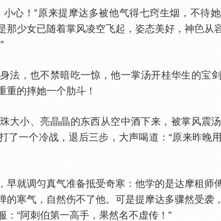
，小心！”原来提摩达多被他气得七窍生烟，不待
是那少女已随着掌风凌空飞起，姿态美好，神
从
”
法，也不禁暗吃一惊，他一掌汤开桂华生的宝剑
重重的摔她一个肋斗！
大小、亮晶晶的东西从空中酒下来，被掌风震汤
打了一个冷战，退后三步，大声喝道：“原来昨晚
，早就调匀真气准备抵受奇寒：他学的是达摩租师
弹的寒气，自然伤不了他。可是提摩达多骤然受袭
服：“阿刺伯第一高手，果然名不虚传！”