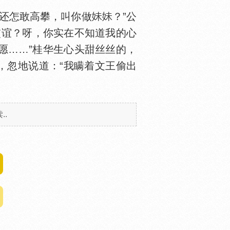
还怎敢高攀，叫你做
？”公
交谊？呀，你实在不知道我的心
愿……”桂华生心头甜丝丝的，
，忽地说道：“我瞒着文王偷出
.