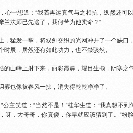
心中想道：“我若再运真气与之相抗，纵然还可以
摩兰法师已先逃了，我何苦为他卖命？”
，猛发一掌，将双剑交织的光网冲开了一个缺口，
个时辰，居然还有如此功力，也不禁骇然。
皓的山
上射下来，丽彩霞辉，耀目生撷，
寒之
雾也像被春风一拂，消失得乾乾净净了。
公主笑道：“当然不是！”桂华生道：“我真想不到你
，呀，大哥哥，你真傻，你早就应该猜到了。”粉