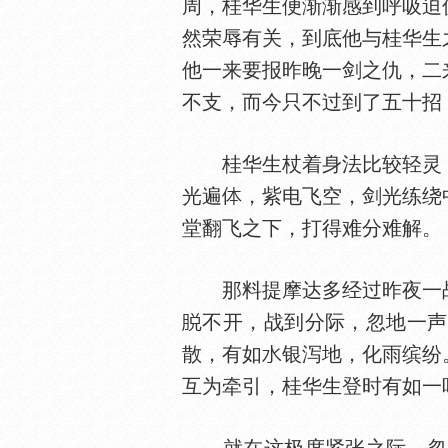
周，桂华生便渐渐感到呼吸迫
然荣辱有关，到底他与桂华生
他一来要报昨晚一剑之仇，二
不支，而今只不过到了五十招
桂华生杖着身法比较轻灵，
光遍
，紫电飞空，剑光练绕
堂翻飞之下，打得难分难解。
那料提摩达多经过昨夜一
不开，战到分际，忽地一声
散，有如
银泻地，化雨缤纷
互为牵引，桂华生登时有如一