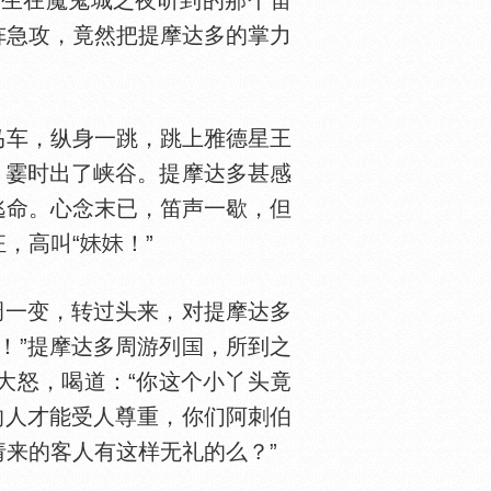
华生在魔鬼城之夜听到的那个笛
阵急攻，竟然把提摩达多的掌力
车，纵身一跳，跳上雅德星王
，霎时出了峡谷。提摩达多甚感
逃命。心念末已，笛声一歇，但
，高叫“
！”
调一变，转过头来，对提摩达多
！”提摩达多周游列
，所到之
大怒，喝道：“你这个小丫头竟
的人才能受人尊重，你们阿刺伯
来的客人有这样无礼的么？”