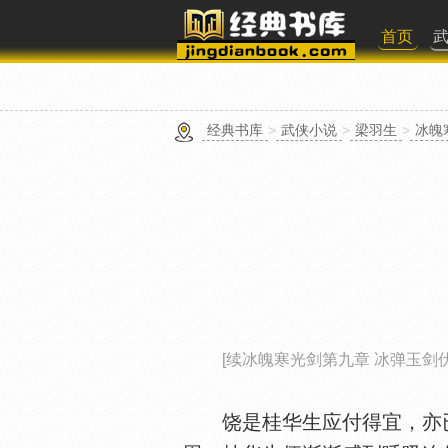
首页
经典书库
>
武侠小说
>
梁羽生
>
冰魄
[续冰魄寒光剑第九章 冰弹玉剑
饶是桂华生应付得宜，亦已