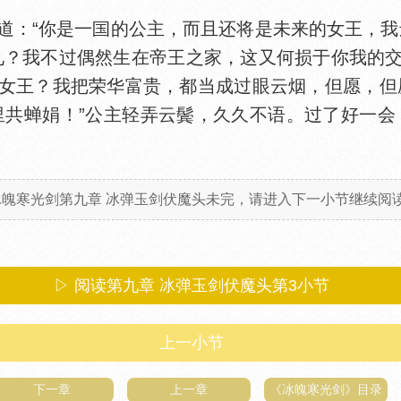
：“你是一
的公主，而且还将是未来的女王，我
见？我不过偶然生在帝王之家，这又何损于你我的
女王？我把荣华富贵，都当成过眼云烟，但愿，但
里共蝉娟！”公主轻弄云鬓，久久不语。过了好一会
冰魄寒光剑第九章 冰弹玉剑伏魔头未完，请进入下一小节继续阅读.
▷ 阅读第九章 冰弹玉剑伏魔头第
3
小节
上一小节
下一章
上一章
《冰魄寒光剑》目录