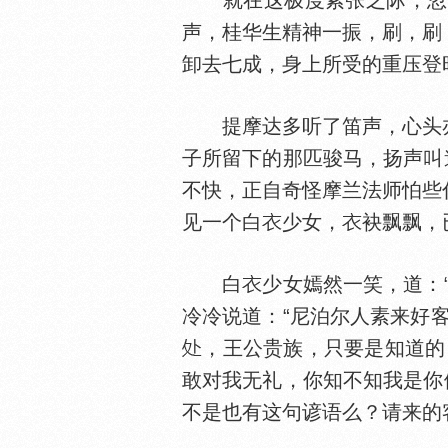
就在这极度紧张之际，忽
声，桂华生精神一振，刷，刷
卸去七成，身上所受的重压登
提摩达多听了笛声，心头亦
子所留下的那匹骏马，扬声叫
不快，正自奇怪摩兰法师怕些
见一个白
少女，
袂飘飘，
白
少女嫣然一笑，道：
冷冷说道：“尼泊尔人素来好
，王公贵族，只要是知道的
敢对我无礼，你知不知我是你
不是也有这句谚语么？请来的