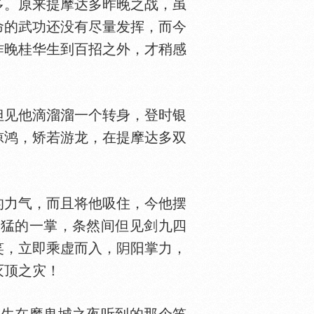
多。原来提摩达多昨晚之战，虽
命的武功还没有尽量发挥，而今
昨晚桂华生到百招之外，才稍感
见他滴溜溜一个转身，登时银
惊鸿，矫若游龙，在提摩达多双
的力气，而且将他吸住，今他摆
刚猛的一掌，条然间但见剑九四
笑，立即乘虚而入，
阳掌力，
灭顶之灾！