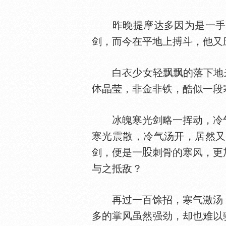
昨晚提摩达多因为是一手攀
剑，而今在平地上搏斗，他又
白
少女轻飘飘的落下地
晶莹，非金非铁，酷似一段
冰魄寒光剑略一挥动，冷气
寒光震散，冷气汤开，居然又
剑，便是一
刺骨的寒风，更
与之抵敌？
再过一百馀招，寒气激汤，
多的掌风虽然强劲，却也难以