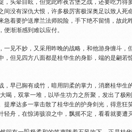
促，头晕目眩，但觉此昨夜古堡之战，还要吃力得
之间没有深仇大恨，许多极厉害极深奥足以致人死
来急着要护送摩兰法师
险，手下绝不留情，故此
，便渐渐感到难以应付。
一见不妙，又采用昨晚的战略，和他游身缠斗，但
中，但见四方八面都是桂华生的身影，端的是翩若
战，早已
有成竹，暗用
柔的掌力，消磨桂华生
大喝，双掌一堆，以毕生功力之所聚，发出了极
。提摩达多一掌击散了桂华生的护身剑光，得意狂
叶轻舟，在惊涛骇
之中，飘摇不定，看看就要遭