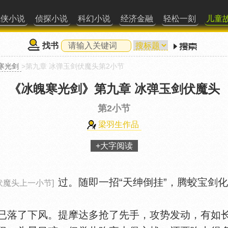
武侠小说
侦探小说
科幻小说
经济金融
轻松一刻
儿童
找书
寒光剑
>第九章 冰弹玉剑伏魔头第2小节
《冰魄寒光剑》
第九章 冰弹玉剑伏魔头
第2小节
梁羽生作品
+大字阅读
过。随即一招“天绅倒挂”，腾蛟宝剑
伏魔头上一小节]
落了下风。提摩达多抢了先手，攻势发动，有如长