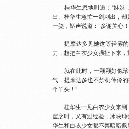
桂华生忽地叫道：“
出。桂华生急忙一剑剌出，却
一笑，
声说道：“多谢关心！
提摩达多见她这等轻雾的身
力，想把白
少女强扯下来，
就在此时，一颗颗好似珍珠
气，提摩达多也不禁机伶伶的
个丫头！”
桂华生一见白
少女来到
窟之时，又有过经验，冰块坤
华生和白
少女都不禁暗暗佩