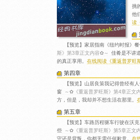
挑
他
读
【预览】家居指南《纽约时报》餐
斯》第3章正文内容✿～
佳肴是不讲
的真正享用。
在线阅读《重返普罗旺斯
第四章
【预览】山居良策我记得曾经有人
窗
～✿《重返普罗旺斯》第4章正文
方，但是，我却并不想生活在那里。
第五章
【预览】车路历程驱车行驶在沃克
些
～✿《重返普罗旺斯》第5章正文
守还是背叛，你都无需任何歉意。
在