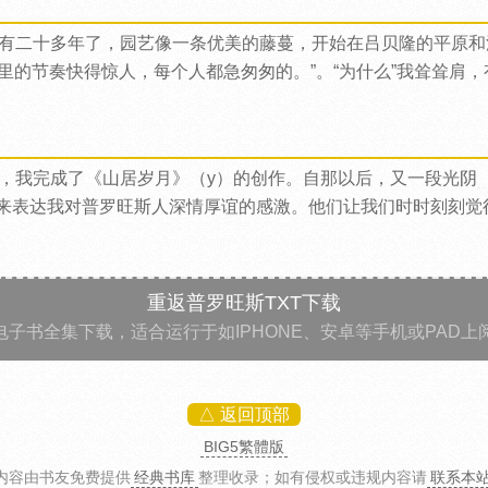
有二十多年了，园艺像一条优美的藤蔓，开始在吕贝隆的平原和
里的节奏快得惊人，每个人都急匆匆的。”。“为什么”我耸耸肩
，我完成了《山居岁月》（y）的创作。自那以后，又一段光阴
来表达我对普罗旺斯人深情厚谊的感激。他们让我们时时刻刻觉
重返普罗旺斯TXT下载
电子书全集下载，适合运行于如IPHONE、安卓等手机或PAD上
△ 返回顶部
BIG5繁體版
内容由书友免费提供
经典书库
整理收录
；如有侵权或违规内容请
联系本