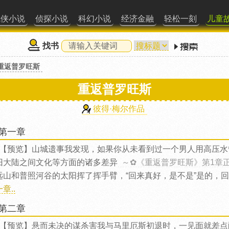
武侠小说
侦探小说
科幻小说
经济金融
轻松一刻
儿童
找书
重返普罗旺斯
重返普罗旺斯
彼得·梅尔作品
第一章
【预览】山城遗事我发现，如果你从未看到过一个男人用高压水
旧大陆之间文化等方面的诸多差异
～✿《重返普罗旺斯》第1章
远山和普照河谷的太阳挥了挥手臂，“回来真好，是不是”是的，
章..
第二章
【预览】悬而未决的谋杀害我与马里厄斯初退时，一见面就差点