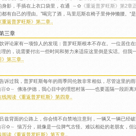
的身影，手插在上衣口袋里，在通
～✿《重返普罗旺斯》第2章
们都有自己的理由。”喝完了酒，马里厄斯在椅子里伸伸懒腰。“是
《重返普罗旺斯》第二章..
第三章
饮评论家有一项惊人的发现：普罗旺斯根本不存在。一位居住在
道理的，说需要付出一些时间和努力来适应这里倒是实话。但我
》第三章..
告诉过我，普罗旺斯每年的雨季同伦敦非常相似，尽管这里的雨
内容✿～
佛洛伊德，我心目中的理想村落——也要遥隔一段距离
在线阅读《重返普罗旺斯》第四章..
吕兹背面的公路上，你会情不自禁地注意到，一辆又一辆已经破
内容✿～
恼万分，就像是一位脾气古怪。难以相处的老朋友，但
线阅读《重返普罗旺斯》第五章..