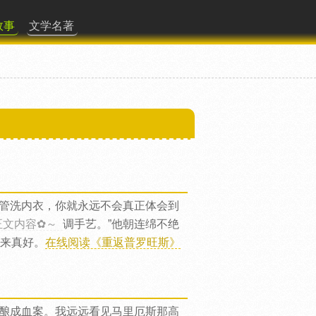
故事
文学名著
管洗内衣，你就永远不会真正体会到
正文内容✿～
调手艺。”他朝连绵不绝
回来真好。
在线阅读《重返普罗旺斯》
酿成血案。我远远看见马里厄斯那高