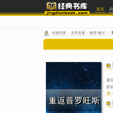
首页
经典书库
>
文学名著
>
彼得·梅尔
>>
新
的
第一