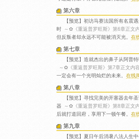
第六章
【预览】初访马赛法国所有名震遇
时
～✿《重返普罗旺斯》第6章正文
但反叛者却永远不可能被消灭光。
在
第七章
【预览】造就杰出的鼻子从阿普特
～✿《重返普罗旺斯》第7章正文内
一定会有一个光明灿烂的未来。
在线
第八章
【预览】寻找完美的开塞器去年圣
器
～✿《重返普罗旺斯》第8章正文
后就打道回府，享用下一顿午餐。
在
第九章
【预览】夏日午后消暑八法人生中