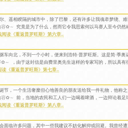
尔、遥相睽隔的城市中，除了巴黎，还有许多让我魂牵梦绕、难
内容✿～
究竟是为了什么，然而它令我思索何以马赛人至今仍然
线阅读《重返普罗旺斯》第六章..
驱车向北，不到一个小时，便来到浩特·普罗旺斯。这是简·季奥
容✿～
，由于这封信是由费里奥先生这样的专家写的，所以具有
阅读《重返普罗旺斯》第七章..
诞节，一个生活奢糜但心地善良的朋友送给我一件礼物，他称之
内容✿～
前，当地的农民和工人们一边喝着啤酒，一边辩论着足
线阅读《重返普罗旺斯》第八章..
会面临许多问题，其中一些我建议不妨化解抑或回避。我曾经遭