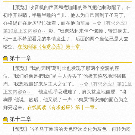
【预览】收音机的声音和煮咖啡的香气把他刺激醒了。在
初睁开眼睛，半醒半睡的当儿，他以为自己回到了圣马丁。
乔格缇正在厨房里忙碌着，而在他面前展
～✿《有求必应》
第10章正文内容✿～
影。”班奈站起来伸个懒腰，转过身去。
他一直不希望看见的事情发生了。后面的两个座位已是人去
楼空。
在线阅读《有求必应》第十章..
第十一章
【预览】“我的天啊”葛利比也发现了那两个空洞的座
位。“我们好像是把我们的主人弄丢了”他极其愤怒地环顾四
周。“我想我最好来尽主人之谊了。
～✿《有求必应》第11章
正文内容✿～
。他发现呼吸艰难了，肩头益发地僵硬。“嗅，
狗屎”他说。然后，他又说了一声：“狗屎”而安娜的面色为之
鲜亮起来。
在线阅读《有求必应》第十一章..
第十二章
【预览】当圣马丁幽暗的天色渐次柔化为灰色，再转为粉