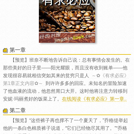
第一章
【预览】班奈不断地告诉自己说：总有事情会发生的。在
那些美好的日子里——阳光耀眼，而且没有收到账单——他
发现很容易就相信突如其来的贫穷只是人
～✿《有求必应》
第1章正文内容✿～
到许许多多的回应。未知名的冒险加速
了他血液的流动，他忽然胃口大开。这时他将注意力转移到
安妮·玛丽煮好的饭菜上了。
在线阅读《有求必应》第一章..
第二章
【预览】“这些裤子再也撑不了一个夏天了，”乔格缇举起
他的一条白色棉质裤子说道，“它们已经物尽其用了。”“乔格