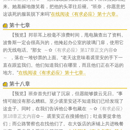
来。她羞赧地微笑着，把他的头罩往后褪。“班奈，你愿意把
这该死的服装脱下来吗”
在线阅读《有求必应》第十六章..
第十七章
【预览】邦菲耳上校毫不浪费时间，甩电脑查出了资料。
波鲁斯一定会很高兴的，他掩起办公室的玻璃门扉，使用它
的无线电话。“那女
～✿《有求必应》第17章正文内容✿
～
，落在一堆钞票的上面。“老天这意味着裘里安的手下一
直在跟监我们。他们知道我们在哪里，而且他们正在不远的
地方。”
在线阅读《有求必应》第十七章..
第十八章
【预览】班奈首先打破了沉寂，但愿能够拨云见日。“事
情可能没有那么糟糕。至少裘里安还不知道我们已经发现了
这盒子。同时，在我们告诉他公事包藏在
～✿《有求必应》
第18章正文内容✿～
裘里安正在搜捕他们；吐兹要捉拿他
们；而公路警察也在找他们了。在大饭店的床铺上共进晚餐