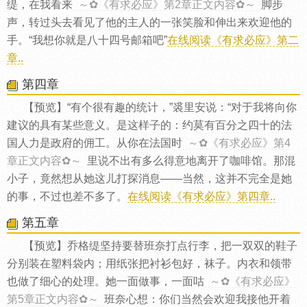
缇，在我看来
～✿《有求必应》第2章正文内容✿～
脚步
声，转过头去看见了他的主人的一张笑脸和伸出来欢迎他的
手。“我想你就是八十四号邮箱吧”
在线阅读《有求必应》第二
章..
第四章
【预览】“有个很有趣的统计，”裘里安说：“对于我将向你
建议的具有某些意义。是这样子的：约莫有百分之四十的法
国人力是政府的佣工。从你在法国时
～✿《有求必应》第4
章正文内容✿～
里说不出有多么得意地离开了咖啡馆。那混
小子，竟然想从她这儿打探消息——当然，这并不完全是她
的事，不过也差不多了。
在线阅读《有求必应》第四章..
第五章
【预览】乔格缇坚持要替班奈打点行李，把一双双的鞋子
分别装在塑料袋内；用纸张把衬衫包好，袜子。内衣和领带
也做了细心的处理。她一面做事，一面咕
～✿《有求必应》
第5章正文内容✿～
班奈心想：你们当然会欢迎我接他开着