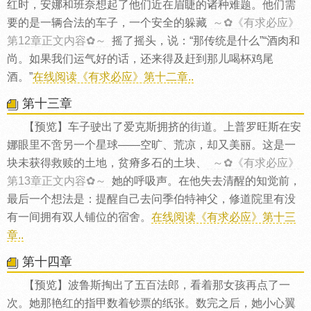
红时，安娜和班奈想起了他们近在眉睫的诸种难题。他们需
要的是一辆合法的车子，一个安全的躲藏
～✿《有求必应》
第12章正文内容✿～
摇了摇头，说：“那传统是什么”“酒肉和
尚。如果我们运气好的话，还来得及赶到那儿喝杯鸡尾
酒。”
在线阅读《有求必应》第十二章..
第十三章
【预览】车子驶出了爱克斯拥挤的街道。上普罗旺斯在安
娜眼里不啻另一个星球——空旷、荒凉，却又美丽。这是一
块未获得救赎的土地，贫瘠多石的土块、
～✿《有求必应》
第13章正文内容✿～
她的呼吸声。在他失去清醒的知觉前，
最后一个想法是：提醒自己去问季伯特神父，修道院里有没
有一间拥有双人铺位的宿舍。
在线阅读《有求必应》第十三
章..
第十四章
【预览】波鲁斯掏出了五百法郎，看着那女孩再点了一
次。她那艳红的指甲数着钞票的纸张。数完之后，她小心翼