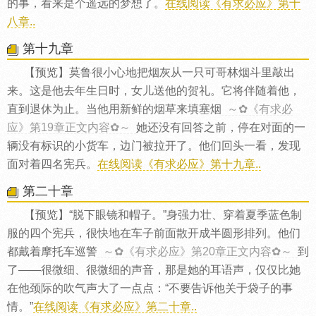
的事，看来是个遥远的梦想了。
在线阅读《有求必应》第十
八章..
第十九章
【预览】莫鲁很小心地把烟灰从一只可哥林烟斗里敲出
来。这是他去年生日时，女儿送他的贺礼。它将伴随着他，
直到退休为止。当他用新鲜的烟草来填塞烟
～✿《有求必
应》第19章正文内容✿～
她还没有回答之前，停在对面的一
辆没有标识的小货车，边门被拉开了。他们回头一看，发现
面对着四名宪兵。
在线阅读《有求必应》第十九章..
第二十章
【预览】“脱下眼镜和帽子。”身强力壮、穿着夏季蓝色制
服的四个宪兵，很快地在车子前面散开成半圆形排列。他们
都戴着摩托车巡警
～✿《有求必应》第20章正文内容✿～
到
了——很微细、很微细的声音，那是她的耳语声，仅仅比她
在他颈际的吹气声大了一点点：“不要告诉他关于袋子的事
情。”
在线阅读《有求必应》第二十章..