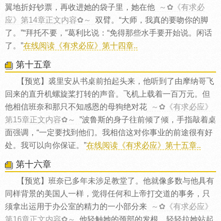
翼地折好钞票，再收进她的袋子里，她在他
～✿《有求必
应》第14章正文内容✿～
双臂。“大师，我真的要吻你的脚
了。”“拜托不要，”葛利比说：“免得那些水手要开始说。闲话
了。”
在线阅读《有求必应》第十四章..
第十五章
【预览】裘里安从书桌前拍起头来，他听到了由摩纳哥飞
回来的直升机螺旋桨打转的声音。飞机上载着一百万元。但
他相信班奈和那只不知感恩的母狗绝对花
～✿《有求必应》
第15章正文内容✿～
”波鲁斯的身子往前倾了倾，手指敲着桌
面强调，“一定要找到他们。我相信这对你事业的前途很有好
处。我可以向你保证。”
在线阅读《有求必应》第十五章..
第十六章
【预览】班奈已多年未涉足教堂了。他就像多数与他具有
同样背景的美国人一样，觉得任何和上帝打交道的事务，只
须拿出运用于办公室的精力的一小部分来
～✿《有求必应》
第16章正文内容✿～
他轻触她的颈部的发根，轻轻拉她站起