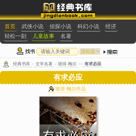
首页
武侠小说
侦探小说
科幻小说
经济
轻松一刻
儿童故事
名著
找书
经典书库
>
文学名著
>
彼得·梅尔
>>
有求必应
有求必应
彼得·梅尔作品