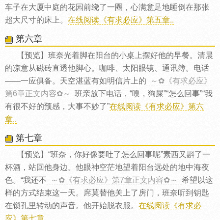
车子在大厦中庭的花园前绕了一圈，心满意足地睡倒在那张
超大尺寸的床上。
在线阅读《有求必应》第五章..
第六章
【预览】班奈光着脚在阳台的小桌上摆好他的早餐。清晨
的凉意从磁砖直透他脚心。咖啡、太阳眼镜、通讯簿。电话
——一应俱备。天空湛蓝有如明信片上的
～✿《有求必应》
第6章正文内容✿～
班亲放下电话，“嗅，狗屎”“怎么回事”“我
有很不好的预感，大事不妙了”
在线阅读《有求必应》第六
章..
第七章
【预览】“班奈，你好像要吐了怎么回事呢”素西又斟了一
杯酒，站回他身边。他眼神空茫地望着阳台远处的地中海夜
色。“我还不
～✿《有求必应》第7章正文内容✿～
希望以这
样的方式结束这一天。席莫替他关上了房门，班奈听到钥匙
在锁孔里转动的声音。他开始脱衣服。
在线阅读《有求必
应》第七章..