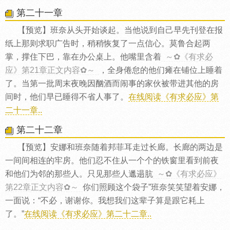
第二十一章
【预览】班奈从头开始谈起。当他说到自己早先刊登在报
纸上那则求职广告时，稍稍恢复了一点信心。莫鲁合起两
掌，撑住下巴，靠在办公桌上。他嘴里含着
～✿《有求必
应》第21章正文内容✿～
，全身倦怠的他们瘫在铺位上睡着
了。当第一批周末夜晚因酗酒而闹事的家伙被带进其他的房
间时，他们早已睡得不省人事了。
在线阅读《有求必应》第
二十一章..
第二十二章
【预览】安娜和班奈随着邦菲耳走过长廊。长廊的两边是
一间间相连的牢房。他们忍不住从一个个的铁窗里看到前夜
和他们为邻的那些人。只见那些人邋遢肮
～✿《有求必应》
第22章正文内容✿～
你们照顾这个袋子”班奈笑笑望着安娜，
一面说：“不必，谢谢你。我想我们这辈子算是跟它耗上
了。”
在线阅读《有求必应》第二十二章..