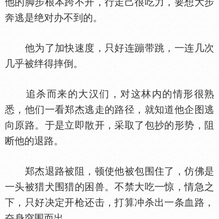
他的脚步根本跨不开，行走己很吃力，要想大步
奔逃是绝对办不到的。
他为了加快速度，只好连蹦带跳，一连几次
几乎被绊得摔倒。
追杀而来的大汉们，对这林内的情形很熟
悉，他们一看郑杰逃走的路径，就知道他企图逃
向原路。于是立即散开，采取了包抄的形势，阻
断他的退路。
郑杰退路被阻，顿使他被包围住了，仿佛是
一头被猎犬围猎的困兽。不禁大吃一惊，情急之
下，只好决定开枪还击，打算冲杀出一条血路，
奋身突围而出。