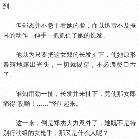
到。
但郑杰并不急于看她的脸，而以迅雷不及掩
耳的动作，伸手一把抓住了她的长发。
他以为只要把这女郎的长发扯下，使她原形
暴露地露出光头，一切就揭穿，不必
费口
了。
谁知用劲一扯，长发并未扯下，竟使那女郎
痛得“哎哟！……”怪叫起来。
这一来，倒是郑杰大力意外了，她既不是特
别行动组的女枪手，那又是什么人呢？