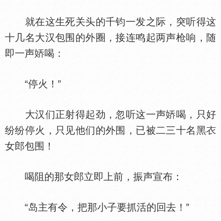
就在这生死关头的千钧一发之际，突听得这
十几名大汉包围的外圈，接连鸣起两声枪响，随
即一声
喝：
“停火！”
大汉们正射得起劲，忽听这一声
喝，只好
纷纷停火，只见他们的外围，已被二三十名黑
女郎包围！
喝阻的那女郎立即上前，振声宣布：
“岛主有令，把那小子要抓活的回去！”