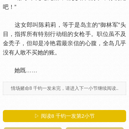
吧！”
这女郎叫陈莉莉，等于是岛主的“御林军”头
目，指挥所有特别行动组的女枪手。职位虽不及
金秃子，但却是冷艳霜最
信的心腹，全岛几乎
没有人敢不买她的账。
她既……
情场赌命8 千钧一发未完，请进入下一小节继续阅读..
▷ 阅读8 千钧一发第
2
小节