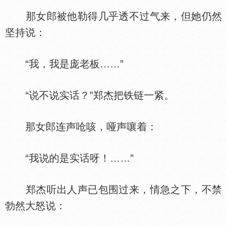
那女郎被他勒得几乎透不过气来，但她仍然
坚持说：
“我，我是庞老板……”
“说不说实话？”郑杰把铁链一紧。
那女郎连声呛咳，哑声嚷着：
“我说的是实话呀！……”
郑杰听出人声已包围过来，情急之下，不禁
勃然大怒说：