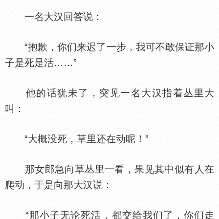
一名大汉回答说：
“抱歉，你们来迟了一步，我可不敢保证那小
子是死是活……”
他的话犹未了，突见一名大汉指着丛里大
叫：
“大概没死，草里还在动呢！”
那女郎急向草丛里一看，果见其中似有人在
爬动，于是向那大汉说：
“那小子无论死活，都交给我们了，你们走