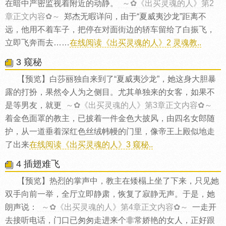
在暗中严密监视着附近的动静。
～✿《出买灵魂的人》第2
章正文内容✿～
郑杰无暇详问，由于“夏威夷沙龙”距离不
远，他用不着车子，把停在对面街边的轿车留给了白振飞，
立即飞奔而去……
在线阅读《出买灵魂的人》2 灵魂教..
3 窥秘
【预览】白莎丽独自来到了“夏威夷沙龙”，她这身大胆暴
露的打扮，果然令人为之侧目。尤其单独来的女客，如果不
是等男友，就更
～✿《出买灵魂的人》第3章正文内容✿～
着金色面罩的教主，已披着一件金色大披风，由四名女郎随
护，从一道垂着深红色丝绒帏幔的门里，像帝王上殿似地走
了出来
在线阅读《出买灵魂的人》3 窥秘..
4 插翅难飞
【预览】热烈的掌声中，教主在矮榻上坐了下来，只见她
双手向前一举，全厅立即静肃，恢复了寂静无声。于是，她
朗声说：
～✿《出买灵魂的人》第4章正文内容✿～
一走开
去接听电话，门口已匆匆走进来个非常娇艳的女人，正好跟