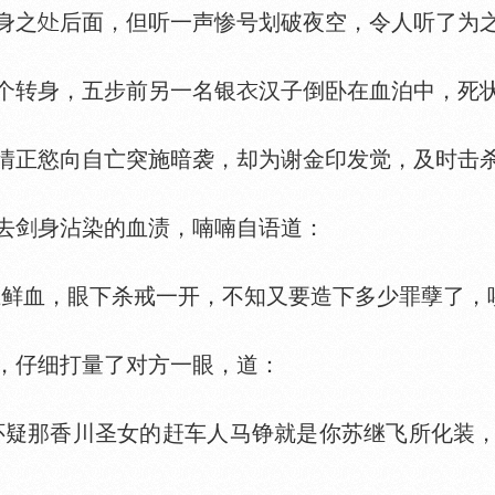
身之
后面，但听一声惨号划破夜空，令人听了为
转身，五步前另一名银
汉子倒卧在血泊中，死
情正慾向自亡突施暗袭，却为谢金印发觉，及时击
去剑身沾染的血渍，喃喃自语道：
血，眼下杀戒一开，不知又要造下多少罪孽了，唉
仔细打量了对方一眼，道：
疑那香川圣女的赶车人马铮就是你苏继飞所化装，