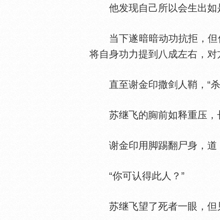
他发现自己所以会生出如是感
当下遂暗暗动功抗拒，但他发
将自身功力提到八成左右，对
直至谢金印撒剑人鞘，“杀
苏继飞的
前如释重压，
谢金印用脚踢翻尸身，道
“你可认得此人？”
苏继飞望了死者一眼，但见