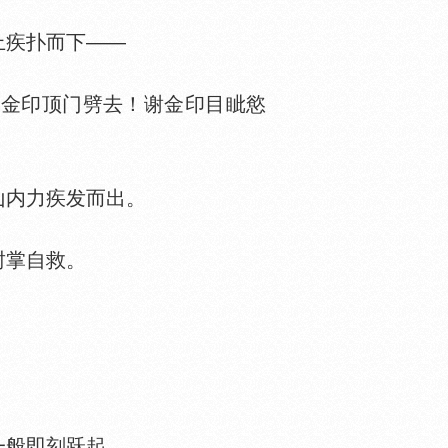
上疾扑而下——
金印顶门劈去！谢金印目眦慾
内力疾发而出。
封掌自救。
般即刻跃起。