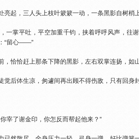
亮起，三人头上枝叶簌簌一动，一条黑影自树梢
一掌平吐，平空加重千钧，挟着呼呼风声，往谢
：“留心——”
，恰恰赶上那条下降的黑影，左右双掌连扬，如山
陡觉后
生凉，匆遽间再出顾不得伤敌，只有回身
你宰了谢金印，你怎反而帮起他来？”
已然散尽，全身压力一轻，弓身一弹，好比弹簧一