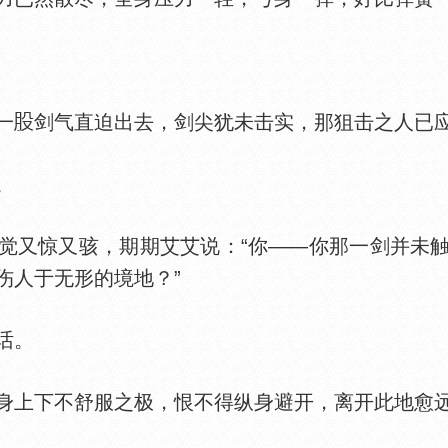
。
一
剑气直迫出去，剑尖犹未击实，那狙击之人已
。
又惊又骇，期期艾艾说：“你——你那一剑并未触
伤人于无形的境地？”
话。
身上下不舒服之极，恨不得纵身避开，离开此地愈