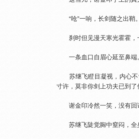
“呛”一响，长剑随之出鞘
刹时但见漫天寒光霍霍，
一条血口自眉心延至鼻端
苏继飞瞪目凝视，内心不觉
寸许，莫非你剑上功夫已到了
谢金印冷然一笑，没有回
苏继飞陡觉
中窒闷，全