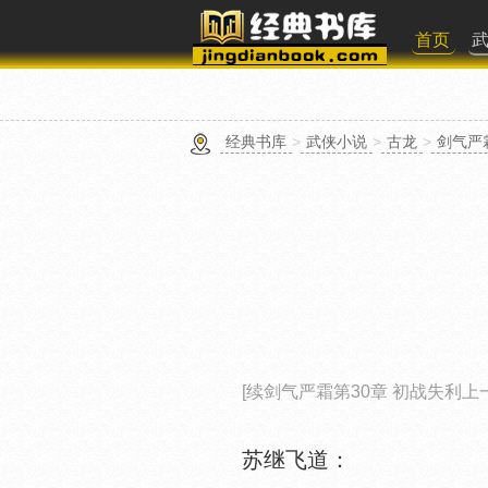
首页
经典书库
>
武侠小说
>
古龙
>
剑气严
[续剑气严霜第30章 初战失利上
苏继飞道：