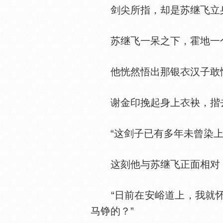
剑尖所指，却是苏继飞立
苏继飞一呆之下，霍地一个
他恍然悟出那银
汉子敢
谢金印挽起身上
袂，揩
“这剑子已有多年未曾染上鲜
这刻他与苏继飞正面相对，
“日前在安峪道上，我就怀
马铮的？”