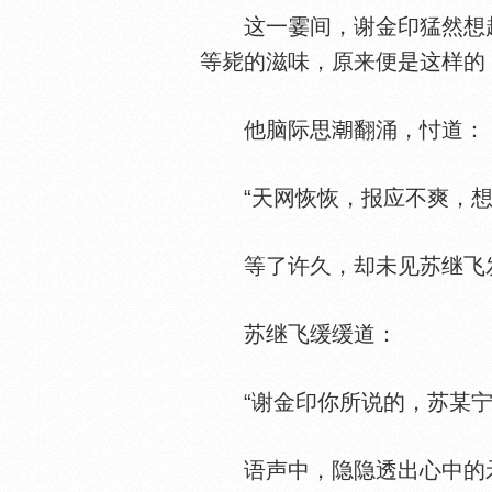
这一霎间，谢金印猛然想起
等毙的滋味，原来便是这样的
他脑际思
翻涌，忖道：
“天网恢恢，报应不爽，想
等了许久，却未见苏继飞发
苏继飞缓缓道：
“谢金印你所说的，苏某宁可
语声中，隐隐透出心中的矛