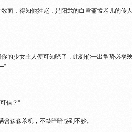
数面，得知他姓赵，是阳武的白雪斋孟老儿的传人
你的少女主人便可知晓了，此刻你一出掌势必祸殃
—”
可信？”
含森森杀机，不禁暗暗感到不妙。