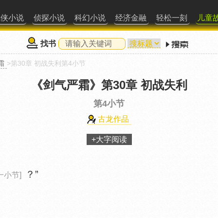
武侠小说
侦探小说
科幻小说
经济金融
轻松一刻
儿童
找书
霜
>第30章 初战失利第4小节
《剑气严霜》
第30章 初战失利
第4小节
古龙作品
+大字阅读
？”
一小节]