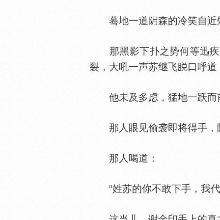
蓦地一道
森的冷笑自近
那黑影下扑之势何等迅疾，
裂，大吼一声苏继飞
口呼道
他未及多虑，猛地一跃而前
那人眼见偷袭即将得手，
那人喝道：
“姓苏的你不敢下手，我代
这当儿，谢金印手上的真力