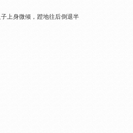
汉子上身微倾，蹬地往后倒退半