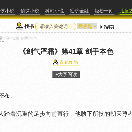
武侠小说
侦探小说
科幻小说
经济金融
轻松一刻
儿童
找书
霜
>第41章 剑手本色
《剑气严霜》
第41章 剑手本色
古龙作品
+大字阅读
密布。
踏着沉重的足步向前直行，他胁下所挟的朝天尊者