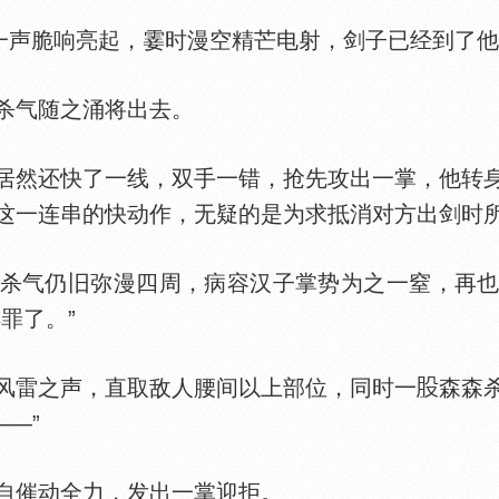
声脆响亮起，霎时漫空精芒电射，剑子已经到了他
杀气随之涌将出去。
然还快了一线，双手一错，抢先攻出一掌，他转身
这一连串的快动作，无疑的是为求抵消对方出剑时
杀气仍旧弥漫四周，病容汉子掌势为之一窒，再
罪了。”
雷之声，直取敌人腰间以上部位，同时一
森森
——”
催动全力，发出一掌迎拒。