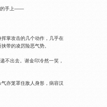
的手上——
挥掌攻击的几个动作，几乎在
所挟带的凌厉险恶气势。
也递不出去。谢金印冷然一笑，
杀气亦笼罩住敌人身形，病容汉