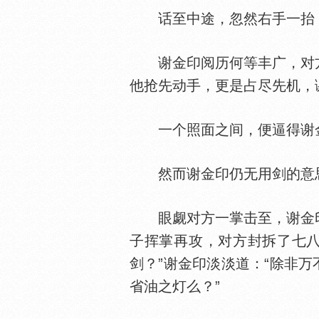
话至中途，忽然右手一抬，
谢金印阅历何等丰广，对方
他抢先动手，更是占尽先机，
一个照面之间，便逼得谢金
然而谢金印仍无用剑的意
眼觑对方一掌击至，谢金印
子挥掌再攻，对方封拆了七八
剑？”谢金印淡淡道：“除非
省油之灯么？”