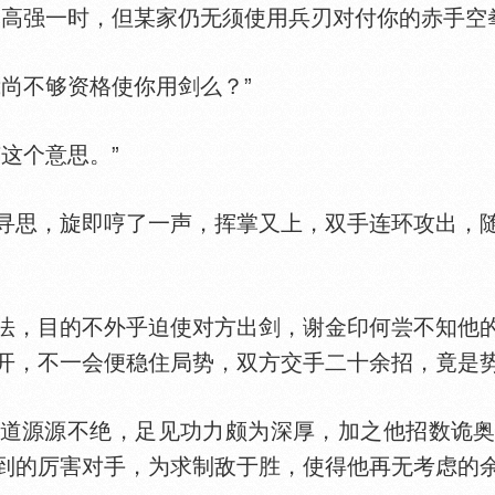
强一时，但某家仍无须使用兵刃对付你的赤手空拳
尚不够资格使你用剑么？”
这个意思。”
思，旋即哼了一声，挥掌又上，双手连环攻出，随
，目的不外乎迫使对方出剑，谢金印何尝不知他的
开，不一会便稳住局势，双方交手二十余招，竟是
源源不绝，足见功力颇为深厚，加之他招数诡奥
到的厉害对手，为求制敌于胜，使得他再无考虑的