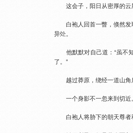
这会子，阳日从密厚的云层
白袍人回首一瞥，倏然发现
异
。
他默默对自己道：“虽不知
了。”
越过莽原，绕经一道山角后
一个身影不一忽来到切近
白袍人将胁下的朝天尊者和洪