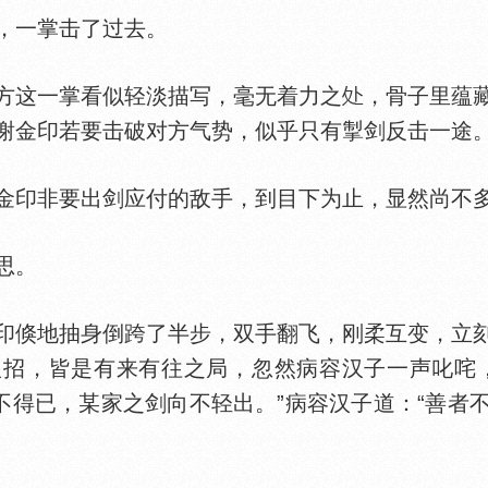
一掌击了过去。
这一掌看似轻淡描写，毫无着力之
，骨子里蕴
谢金印若要击破对方气势，似乎只有掣剑反击一途
印非要出剑应付的敌手，到目下为止，显然尚不
思。
倏地抽身倒跨了半步，双手翻飞，刚柔互变，立刻
招，皆是有来有往之局，忽然病容汉子一声叱咤
万不得已，某家之剑向不轻出。”病容汉子道：“善者