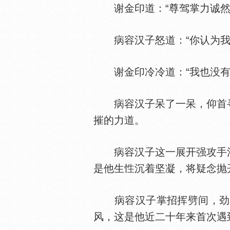
谢金印道：“尊驾掌力诚然高
病容汉子怒道：“你认为我
谢金印冷冷道：“我也没有
病容汉子呆了一呆，仰首寻
摧的力道。
病容汉子这一展开强攻手法
是他生
沉着坚凝，将疑念抛
病容汉子掌招挥劈间，劲道
风，这是他近二十年来首次遇