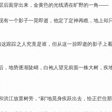
后面穿出来，金黄
的光线洒在旷野的一角——
有一个影子一晃即逝，他定了定神再瞧，地上却
这跟踪之人究竟是谁，但从这一掠即逝的影子上看
，地势逐渐陡峭，白袍人望见前面一株大树，疾地
。
江放置树旁，“刷”地晃身疾跃出去，恰正拦住那