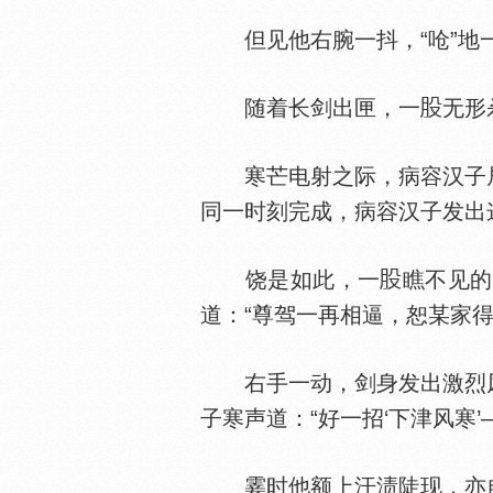
但见他右腕一抖，“呛”地一
随着长剑出匣，一
无形
寒芒电射之际，病容汉子居
同一时刻完成，病容汉子发出
饶是如此，一
瞧不见的
道：“尊驾一再相逼，恕某家得
右手一动，剑身发出激烈风
子寒声道：“好一招‘下津风寒’
霎时他额上汗渍陡现，亦自