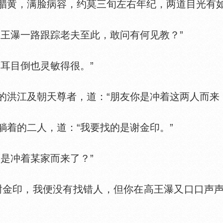
腊黄，满脸病容，约莫三旬左右年纪，两道目光有
瀑一路跟踪老夫至此，敢问有何见教？”
耳目倒也灵敏得很。”
江及朝天尊者，道：“朋友你是冲着这两人而来，
着的二人，道：“我要找的是谢金印。”
是冲着某家而来了？”
金印，我便没有找错人，但你在高王瀑又口口声声