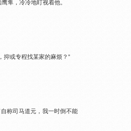
如鹰隼，冷冷地盯视着他。
抑或专程找某家的麻烦？”
自称司马道元，我一时倒不能