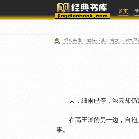
首页
经典书库
>
武侠小说
>
古龙
>
剑气严
天，细雨已停，浓云却仍
在高王瀑的另一边，自袍人
事。