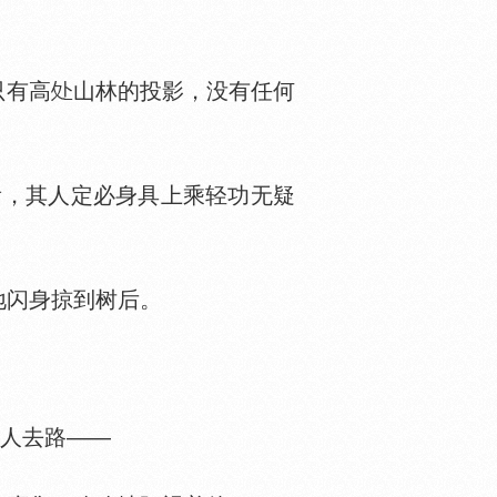
只有高
山林的投影，没有任何
，其人定必身具上乘轻功无疑
闪身掠到树后。
人去路——