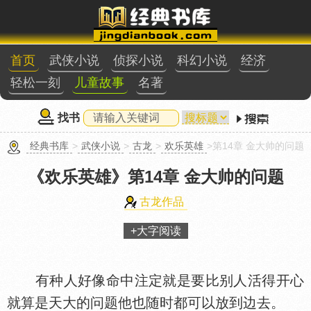
首页
武侠小说
侦探小说
科幻小说
经济
轻松一刻
儿童故事
名著
找书
经典书库
>
武侠小说
>
古龙
>
欢乐英雄
>第14章 金大帅的问题
《欢乐英雄》
第14章 金大帅的问题
古龙作品
+大字阅读
有种人好像命中注定就是要比别人活得开心
就算是天大的问题他也随时都可以放到边去。