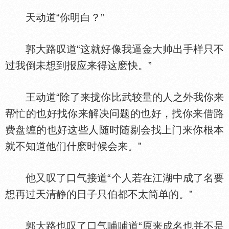
天动道“你明白？”
郭大路叹道“这就好像我逼金大帅出手样只不
过我倒未想到报应来得这麽快。”
王动道“除了来拢你比武较量的人之外我你来
帮忙的也好找你来解决问题的也好，找你来借路
费盘缠的也好这些人随时随剔会找上门来你根本
就不知道他们什麽时候会来。”
他又叹了口气接道“个人若在江湖中成了名要
想再过天清静的日子只伯都不太简单的。”
郭大路也叹了口气哺哺道“原来成名也并不是