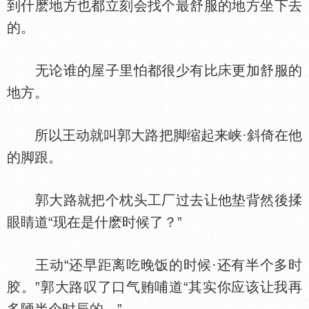
到什麽地方也都立刻会找个最舒服的地方坐下去
的。
无论谁的屋子里怕都很少有比
更加舒服的
地方。
所以王动就叫郭大路把脚缩起来峡·斜倚在他
的脚跟。
郭大路就把个枕头工厂过去让他垫背然後揉
眼睛道“现在是什麽时候了？”
王动“还早距离吃晚饭的时候·还有半个多时
胶。”郭大路叹了口气贿哺道“其实你应该让我再